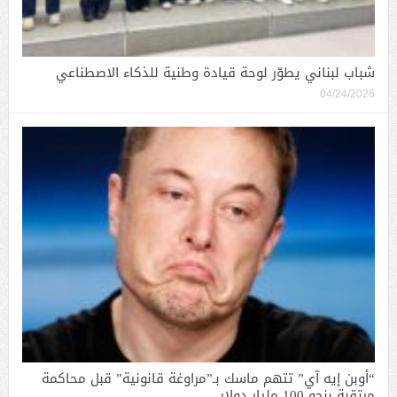
شباب لبناني يطوّر لوحة قيادة وطنية للذكاء الاصطناعي
04/24/2026
“أوبن إيه آي” تتهم ماسك بـ”مراوغة قانونية” قبل محاكمة
مرتقبة بنحو 100 مليار دولار