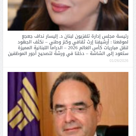
رئيسة مجلس إدارة تلفزيون لبنان د. إليسار نداف جعجع
لموقعنا : أِرشيفنا إرث ثقافي وكنز وطني – نكثف الجهود
لنقل مباريات كأس العالم 2026 – الدراما اللبنانية المميزة
ستعود إلى الشاشة – دخلنا في ورشة لتصحيح أجور الموظفين
01/26/2026