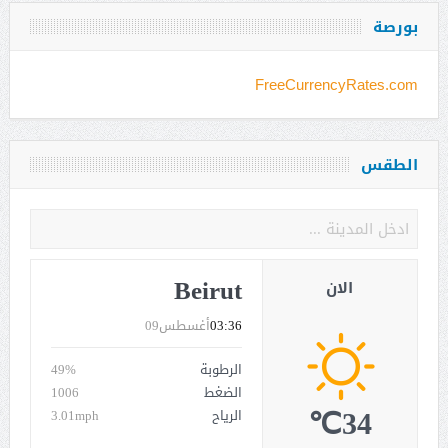
بورصة
FreeCurrencyRates.com
الطقس
Beirut
الان
03:36
أغسطس09
الرطوبة
49%
الضغط
1006
34℃
الرياح
3.01mph