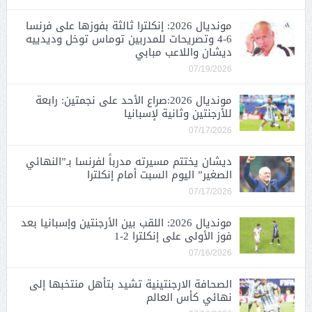
مونديال 2026: إنكلترا ثالثة بفوزها على فرنسا
6-4 وتصريحات للمدربين توماس توخل وديدييه
ديشان واللاعب مبابي
07/19/2026
مونديال 2026:صراع الأحد على نجمتين: رابعة
للأرجنتين وثانية لإسبانيا
07/17/2026
ديشان يختتم مسيرته مدرباً لفرنسا بـ”النهائي
الصغير” اليوم السبت أمام إنكلترا
07/17/2026
مونديال 2026: اللقب بين الأرجنتين وإسبانيا بعد
فوز الأولى على إنكلترا 2-1
07/16/2026
الصحافة الارجنتينية تشيد بتأهل منتخبها إلى
نهائي كأس العالم