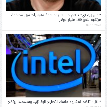
“أوبن إيه آي” تتهم ماسك بـ”مراوغة قانونية” قبل محاكمة
مرتقبة بنحو 100 مليار دولار
04/11/2026
“إنتل” تنضم لمشروع ماسك لتصنيع الرقائق.. وسهمها يرتفع