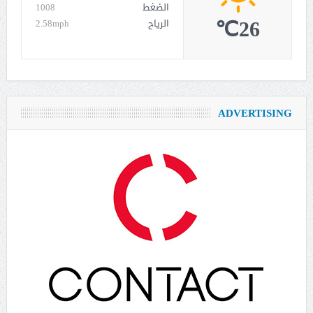
الضغط
1008
26℃
الرياح
2.58mph
ADVERTISING