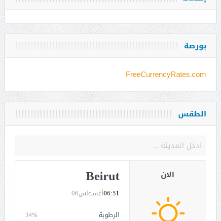
بورصة
FreeCurrencyRates.com
الطقس
Beirut
الان
06:51
أغسطس06
الرطوبة
34%