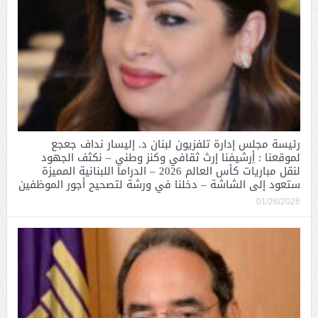
رئيسة مجلس إدارة تلفزيون لبنان د. إليسار نداف جعجع
لموقعنا : أِرشيفنا إرث ثقافي وكنز وطني – نكثف الجهود
لنقل مباريات كأس العالم 2026 – الدراما اللبنانية المميزة
ستعود إلى الشاشة – دخلنا في ورشة لتصحيح أجور الموظفين
01/26/2026