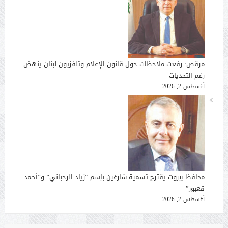
مرقص: رفعت ملاحظات حول قانون الإعلام وتلفزيون لبنان ينهض
رغم التحديات
أغسطس 2, 2026
محافظ بيروت يقترح تسمية شارعَين بإسم “زياد الرحباني” و”أحمد
قعبور”
أغسطس 2, 2026