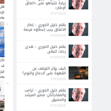
زيارة نتنياهو على «اتفاق
هل 
الإطار»
الإ
07/27/2026
يوليو 26, 
بقلم خليل الخوري – إطار
الاتفاق يجب إعطاؤه فرصة
07/22/2026
بقلم خليل الخوري – هدى
رحلت لتبقى
07/20/2026
اكت
قد 
كيف يؤثر التوقف عن
قبل
القهوة على الدماغ والنوم؟
يوليو 16, 
07/13/2026
بقلم خليل الخوري – ترامب
والمفاجأتان: مصير المرشد
والمضيق
07/13/2026