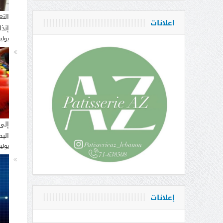
النع
اعلانات
إنذ
يوليو 14, 
إلى
البط
يوليو 12, 
إعلانات