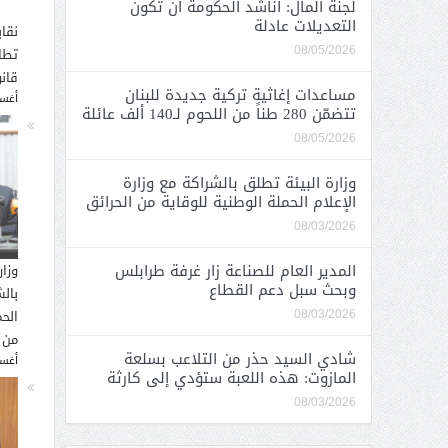
لجنة المال: أناشد الحكومة أن تكون
التعديلات عادلة
نقاب
تطا
08/05/2026
قانو
مساعدات إغاثية تركية جديدة للبنان
أغسطس
تتضمّن 280 طناً من اللحوم لـ140 ألف عائلة
08/05/2026
وزارة البيئة تطلق بالشراكة مع وزارة
الإعلام الحملة الوطنية للوقاية من الحرائق
08/03/2026
المدير العام للصناعة زار غرفة طرابلس
وزار
وبحث سبل دعم القطاع
بالش
الحم
08/03/2026
من 
شادي السيد حذر من التلاعب بسلعة
أغسطس
المازوت: هذه اللعبة ستؤدي إلى كارثة
08/03/2026