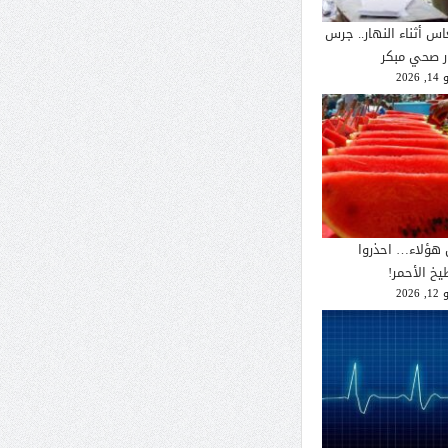
اس أثناء النهار.. جرس
ار صحي مبكر
2026
 هؤلاء… احذروا
يخ الأحمر!
2026