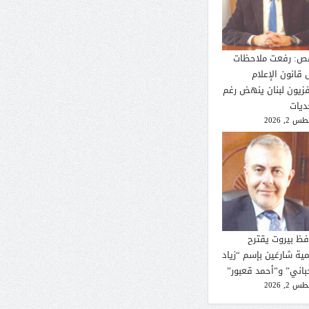
ص: رفعت ملاحظات
 قانون الإعلام
فزيون لبنان ينهض رغم
ديات
 2, 2026
فظ بيروت يقترح
ية شارعَين بإسم “زياد
حباني” و”أحمد قعبور”
 2, 2026