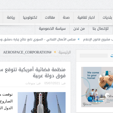
بلديات
اخبار ثقافية
صحة
مقالات
تكنولوجيا
رياضة
للإتصال بنا
من نحن
سياسة الخصوصية
مجلس الأعمال اللبناني – السوري تابع نتائج زيارة دمشق وحدد خطوات لتعزيز الشراكة
الرئيسية
#AEROSPACE_CORPORATION
ت
منظمة فضائية أمريكية تتوقع سق
فوق دولة عربية
فى:
05/07/2021
فى:
منوعات
توقعت م
الصاروخ 