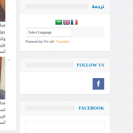
ترجمة
مرق
حول
وتل
Powered by
Translate
التح
أغسطس
FOLLOW US
محا
FACEBOOK
تسم
الر
أغسطس