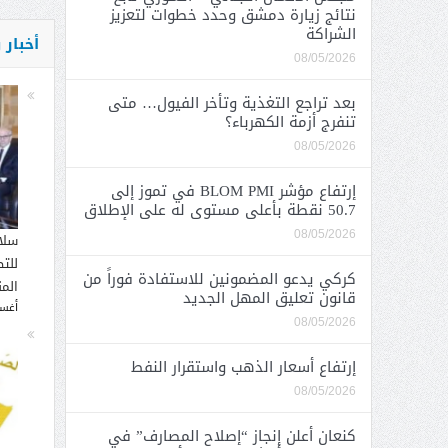
نتائج زيارة دمشق وحدد خطوات لتعزيز
الشراكة
أخبار
08/05/2026
بعد تراجع التغذية وتأخر الفيول… متى
تنفرج أزمة الكهرباء؟
08/05/2026
إرتفاع مؤشر BLOM PMI في تموز إلى
50.7 نقطة بأعلى مستوى له على الإطلاق
08/05/2026
سلا
للت
كركي يدعو المضمونين للاستفادة فوراً من
الم
قانون تعليق المهل الجديد
أغسطس
08/05/2026
إرتفاع أسعار الذهب واستقرار النفط
08/05/2026
كنعان أعلن إنجاز “إصلاح المصارف” في