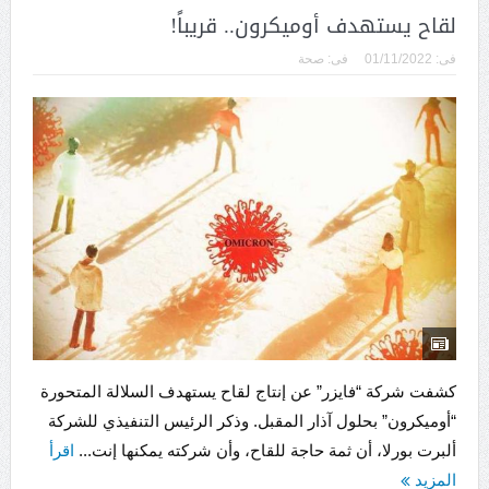
لقاح يستهدف أوميكرون.. قريباً!
فى:
01/11/2022
فى:
صحة
كشفت شركة “فايزر” عن إنتاج لقاح يستهدف السلالة المتحورة
“أوميكرون” بحلول آذار المقبل. وذكر الرئيس التنفيذي للشركة
ألبرت بورلا، أن ثمة حاجة للقاح، وأن شركته يمكنها إنت...
اقرأ
المزيد