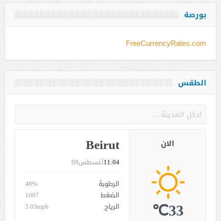
بورصة
FreeCurrencyRates.com
الطقس
Beirut
الان
11:04
أغسطس09
الرطوبة
48%
الضغط
1007
33℃
الرياح
5.03mph