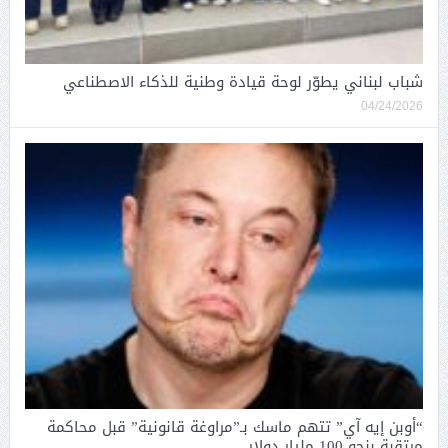
شباب لبناني يطوّر لوحة قيادة وطنية للذكاء الاصطناعي
04/24/2026
“أوبن إيه آي” تتهم ماسك بـ”مراوغة قانونية” قبل محاكمة
مرتقبة بنحو 100 مليار دولار