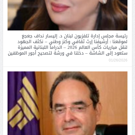
رئيسة مجلس إدارة تلفزيون لبنان د. إليسار نداف جعجع
لموقعنا : أِرشيفنا إرث ثقافي وكنز وطني – نكثف الجهود
لنقل مباريات كأس العالم 2026 – الدراما اللبنانية المميزة
ستعود إلى الشاشة – دخلنا في ورشة لتصحيح أجور الموظفين
01/26/2026