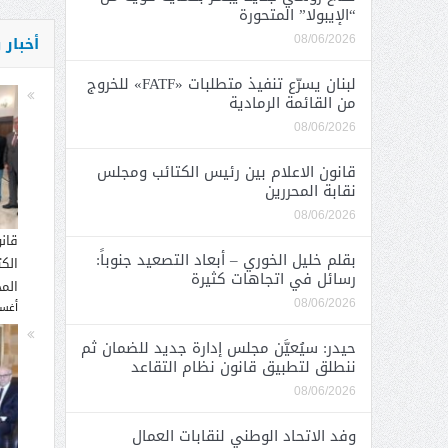
“الإيبولا” المتحورة
أخبار
08/06/2026
لبنان يسرّع تنفيذ متطلبات «FATF» للخروج
من القائمة الرمادية
08/06/2026
قانون الاعلام بين رئيس الكتائب ومجلس
نقابة المحررين
08/06/2026
قان
بقلم خليل الخوري – أبعاد التصعيد جنوباً:
الك
رسائل في اتجاهات كثيرة
المح
08/06/2026
أغسطس
حيدر: سيُعيَّن مجلس إدارة جديد للضمان ثم
ننطلق لتطبيق قانون نظام التقاعد
08/06/2026
وفد الاتحاد الوطني لنقابات العمال