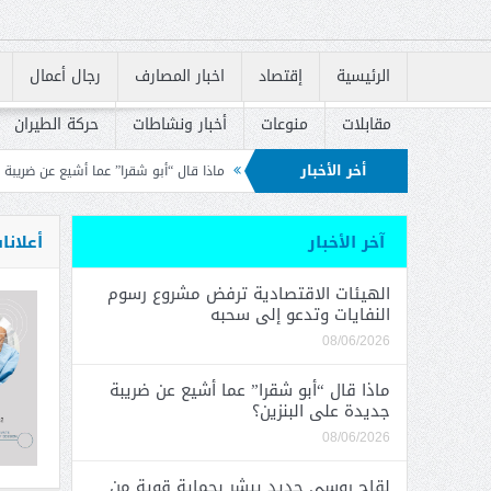
الرئيسية
إقتصاد
اخبار المصارف
رجال أعمال
مقابلات
منوعات
أخبار ونشاطات
حركة الطيران
أخر الأخبار
 وتدعو إلى سحبه
ماذا قال “أبو شقرا” عما أشيع عن ضريبة جديدة على البنزين؟
الإسكان في إعادة إطلاق القروض السكنية
آخر الأخبار
أعلانا
الهيئات الاقتصادية ترفض مشروع رسوم
النفايات وتدعو إلى سحبه
08/06/2026
ماذا قال “أبو شقرا” عما أشيع عن ضريبة
جديدة على البنزين؟
08/06/2026
لقاح روسي جديد يبشر بحماية قوية من