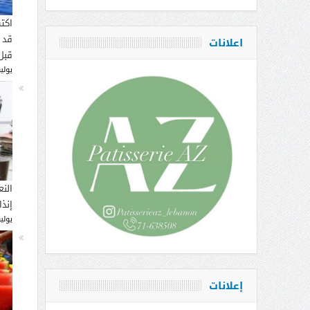
اكت
قد 
اعلانات
قبل
يوليو 16, 
النع
إنذ
يوليو 14, 
إعلانات