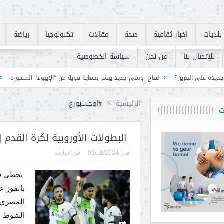
بلديات
اخبار ثقافية
صحة
مقالات
تكنولوجيا
رياضة
للإتصال بنا
من نحن
سياسة الخصوصية
لقاح روسي جديد يبشر بحماية قوية من “الإيبولا” المتحورة
لبنان يسرّع تنفيذ متطلبات «FATF» للخروج من القائ
الرئيسية
#اوجسبورغ
ت
البطولات الأوروبية لكرة القدم | 
فى:
02/18/2024
فى:
رياضة
تخطى فر
المصري م
الشوط ال