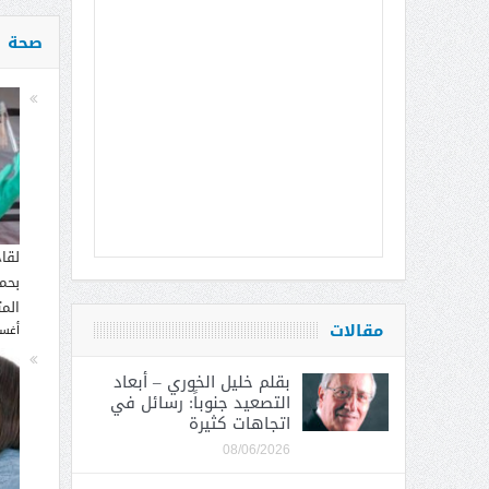
صحة
لقا
بحما
الم
مقالات
أغسطس
بقلم خليل الخوري – أبعاد
التصعيد جنوباً: رسائل في
اتجاهات كثيرة
08/06/2026