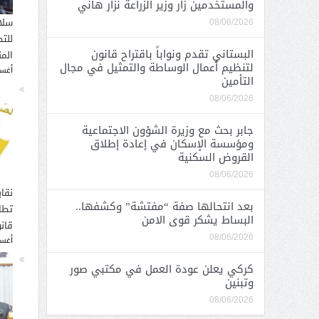
والمستخدمين زار وزير الزراعة نزار هاني
سلا
08/06/2026
للت
البستاني تقدم ونواباً باقتراح قانون
الم
لتنظيم أعمال الوساطة والتمثيل في مجال
أغسطس
التأمين
08/06/2026
جابر بحث مع وزيرة الشؤون الاجتماعية
ومؤسسة الإسكان في إعادة إطلاق
القروض السكنية
08/06/2026
نقاب
بعد انتحالها صفة “مفتشة” وكشفها..
تطا
البساط يشكر قوى الامن
قانو
08/06/2026
أغسطس
كركي يعلن عودة العمل في مكتبي صور
وتبنين
08/06/2026