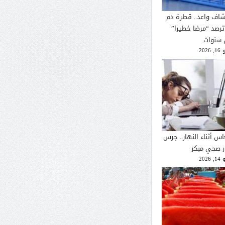
شاف واعد.. قطرة دم
ترصد “مرضا خطيرا”
 سنوات
2026
اس أثناء النهار.. جرس
ار صحي مبكر
2026