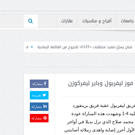
جامعات
أفراح و مناسبات
عقارات
مة الرمادية
قانون الاعلام بين رئيس الكتائب ومجلس نق
فوز ليفربول وباير ليفركوزن
مشاركة
تغريدة
يق ليفربول عقبة فريق برينفورد
مشاركة
بالفوز عليه 4-1 وشهدت هذه المباراة عودة
مشاركة
حمد صلاح الذي نزل بديلا في أواخر
أول أحرز إصابة واهدى زملائه أصابتني