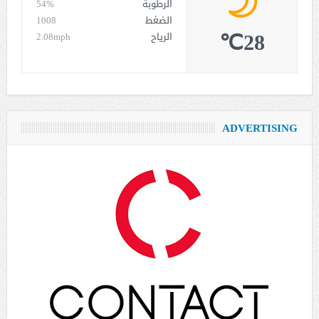
الرطوبة
54%
الضغط
1008
28℃
الرياح
2.08mph
ADVERTISING