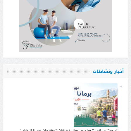
أخبار ونشاطات
“بيروت ماراتون” وبلدية برمانا تطلقان “مهرجان برمانا للركض”