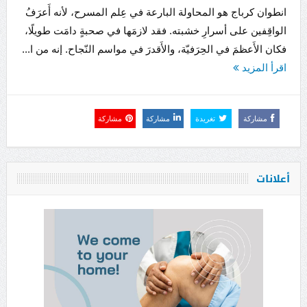
انطوان كرباج هو المحاولة البارعة في عِلم المسرح، لأنه أَعرَفُ
الواقِفين على أسرارِ خشبته. فقد لازمَها في صحبةٍ دامَت طويلًا،
فكان الأَعظمَ في الحِرَفيّة، والأَقدرَ في مواسم النّجاح. إنه من ا...
اقرأ المزيد
مشاركة
تغريدة
مشاركة
مشاركة
أعلانات