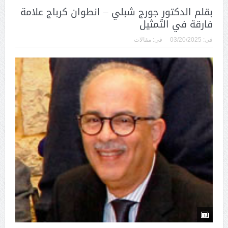
بقلم الدكتور جورج شبلي – انطوان كرباج علامة
فارقة في التّمثيل
فى:
03/20/2025
فى:
مقالات