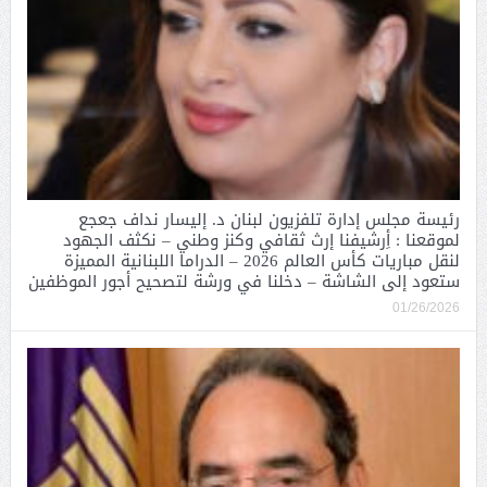
رئيسة مجلس إدارة تلفزيون لبنان د. إليسار نداف جعجع
لموقعنا : أِرشيفنا إرث ثقافي وكنز وطني – نكثف الجهود
لنقل مباريات كأس العالم 2026 – الدراما اللبنانية المميزة
ستعود إلى الشاشة – دخلنا في ورشة لتصحيح أجور الموظفين
01/26/2026