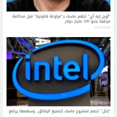
“أوبن إيه آي” تتهم ماسك بـ”مراوغة قانونية” قبل محاكمة
مرتقبة بنحو 100 مليار دولار
04/11/2026
“إنتل” تنضم لمشروع ماسك لتصنيع الرقائق.. وسهمها يرتفع