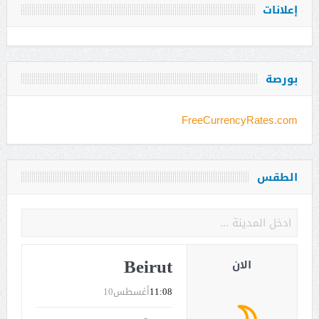
إعلانات
بورصة
FreeCurrencyRates.com
الطقس
Beirut
الان
11:08
أغسطس10