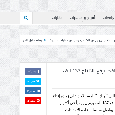
جامعات
أفراح و مناسبات
عقارات
ئب ومجلس نقابة المحررين
بقلم خليل الخوري – أبعاد التصعيد جنوباً: رسائل في اتجا
“أوبك+” يواصل تعزيز إمدادات النفط برفع الإنتاج 137 ألف
مشاركة
تغريدة
مشاركة
لف “أوبك+” اليوم الأحد على زيادة إنتاج
مشاركة
النفط بواقع 137 ألف برميل يومياً في أكتوبر
ليواصل سلسلة إعادة الإمدادات