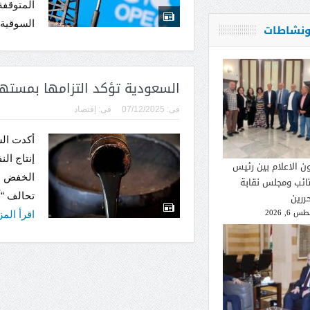
المتوقفة
السوقية.
 ونشاطات
السعودية تؤكد التزامها بمستهد
فى:
07/12/2025
فى:
إقتصاد
أكدت الس
إنتاج ال
ون الاعلام بين رئيس
تائب ومجلس نقابة
ررين
تحالف “أ
 6, 2026
اقرأ الم