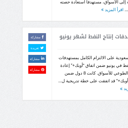
 إلى الأسواق، مستهدفاً استعادة حصته
..
اقرأ المزيد
فات إنتاج النفط لشهر يونيو
مشاركة
تغريدة
عودية على الالتزام الكامل بمستهدفات
مشاركة
نفط في يونيو ضمن اتفاق “أوبك+” إعادة
مشاركة
الخفض الطوعي للأسواق. كانت 8 دول ضمن
وبك+” قد اتفقت على خطة تدريجية ل...
زيد