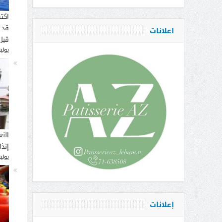
اكت
قد 
اعلانات
قبل
يوليو 16, 
النع
إنذ
يوليو 14, 
إعلانات