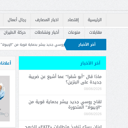
الرئيسية
إقتصاد
اخبار المصارف
رجال أعمال
مقابلات
منوعات
أخبار ونشاطات
حركة الطيران
أخر الأخبار
لبنزين؟
لقاح روسي جديد يبشر بحماية قوية من “الإيبولا” المتحورة
لبنان يسرّع تنفيذ متط
إسكان في إعادة إطلاق القروض السكنية
بعد انتحالها صفة “مفتشة” وكشفها.. ال
آخر الأخبار
أعلانا
ماذا قال “أبو شقرا” عما أشيع عن ضريبة
جديدة على البنزين؟
08/06/2026
لقاح روسي جديد يبشر بحماية قوية من
“الإيبولا” المتحورة
08/06/2026
لبنان يسرّع تنفيذ متطلبات «FATF» للخروج