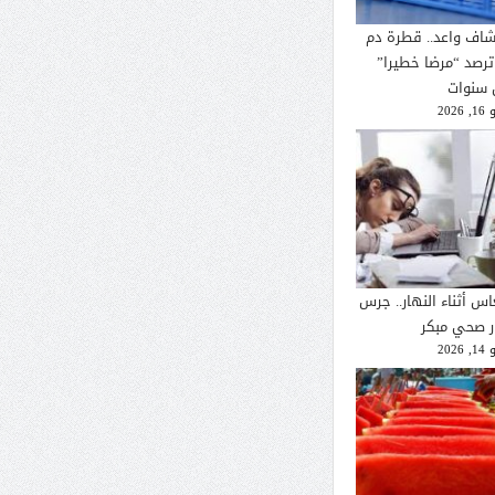
شاف واعد.. قطرة دم
ترصد “مرضا خطيرا”
 سنوات
2026
اس أثناء النهار.. جرس
ار صحي مبكر
2026