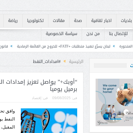
بلديات
اخبار ثقافية
صحة
مقالات
تكنولوجيا
رياضة
للإتصال بنا
من نحن
سياسة الخصوصية
لبات «FATF» للخروج من القائمة الرمادية
قانون الاعلام بين رئيس الكتا
بساط يشكر قوى الامن
الرئيسية
#امدادات_النفط
ت
برميل يومياً
فى:
09/08/2025
فى:
إقتصاد
وافق تحا
المقبل، 