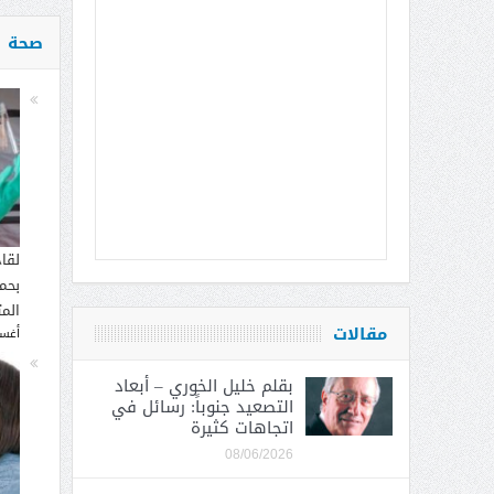
صحة
لقا
بحما
الم
مقالات
أغسطس
بقلم خليل الخوري – أبعاد
التصعيد جنوباً: رسائل في
اتجاهات كثيرة
08/06/2026