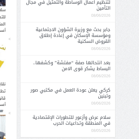
لتنظيم أعمال الوساطة والتمثيل في مجال
التأمين
سلا
للت
08/06/2026
الم
جابر بحث مع وزيرة الشؤون الاجتماعية
أغسطس
ومؤسسة الإسكان في إعادة إطلاق
القروض السكنية
08/06/2026
بعد انتحالها صفة “مفتشة” وكشفها..
البساط يشكر قوى الامن
08/06/2026
نقاب
كركي يعلن عودة العمل في مكتبي صور
تطا
وتبنين
قانو
08/06/2026
أغسطس
سلام عرض وأزعور للتطورات الإقتصادية
في المنطقة وتداعيات الحرب
08/05/2026