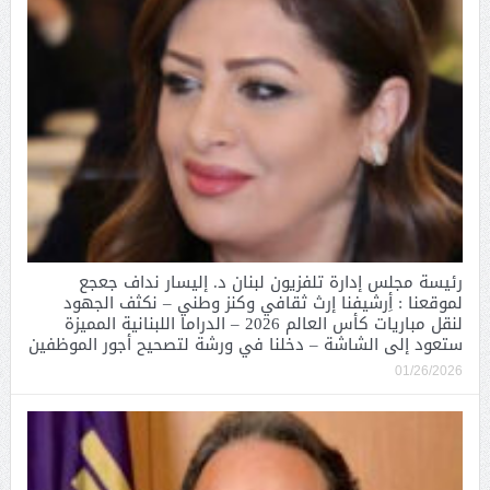
رئيسة مجلس إدارة تلفزيون لبنان د. إليسار نداف جعجع
لموقعنا : أِرشيفنا إرث ثقافي وكنز وطني – نكثف الجهود
لنقل مباريات كأس العالم 2026 – الدراما اللبنانية المميزة
ستعود إلى الشاشة – دخلنا في ورشة لتصحيح أجور الموظفين
01/26/2026