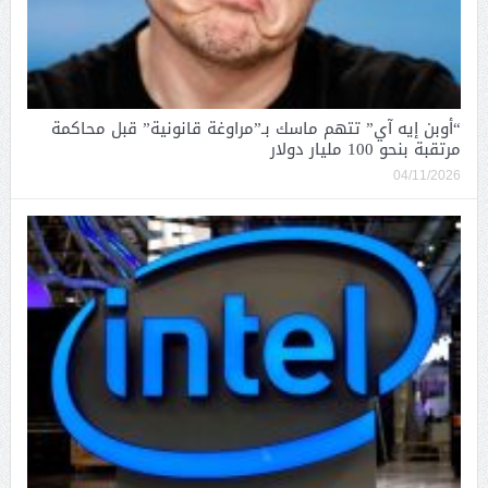
“أوبن إيه آي” تتهم ماسك بـ”مراوغة قانونية” قبل محاكمة
مرتقبة بنحو 100 مليار دولار
04/11/2026