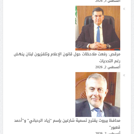
أغسطس 3, 2026
مرقص: رفعت ملاحظات حول قانون الإعلام وتلفزيون لبنان ينهض
رغم التحديات
أغسطس 2, 2026
محافظ بيروت يقترح تسمية شارعَين بإسم “زياد الرحباني” و”أحمد
قعبور”
أغسطس 2, 2026