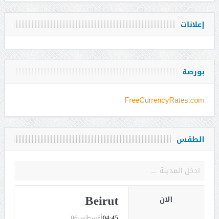
إعلانات
بورصة
FreeCurrencyRates.com
الطقس
Beirut
الان
04:45
أغسطس06