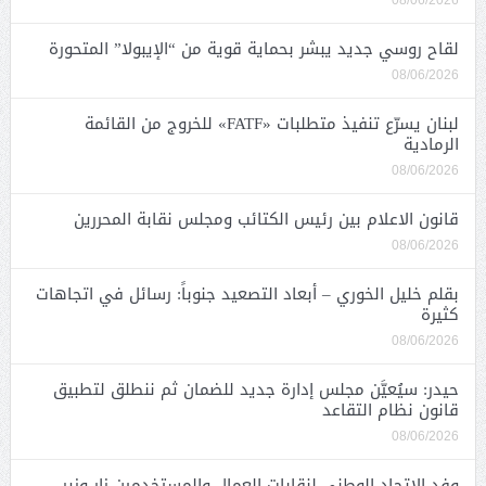
08/06/2026
لقاح روسي جديد يبشر بحماية قوية من “الإيبولا” المتحورة
08/06/2026
لبنان يسرّع تنفيذ متطلبات «FATF» للخروج من القائمة
الرمادية
08/06/2026
قانون الاعلام بين رئيس الكتائب ومجلس نقابة المحررين
08/06/2026
بقلم خليل الخوري – أبعاد التصعيد جنوباً: رسائل في اتجاهات
كثيرة
08/06/2026
حيدر: سيُعيَّن مجلس إدارة جديد للضمان ثم ننطلق لتطبيق
قانون نظام التقاعد
08/06/2026
وفد الاتحاد الوطني لنقابات العمال والمستخدمين زار وزير