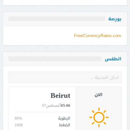
بورصة
FreeCurrencyRates.com
الطقس
Beirut
الان
05:06
أغسطس07
الرطوبة
66%
الضغط
1006