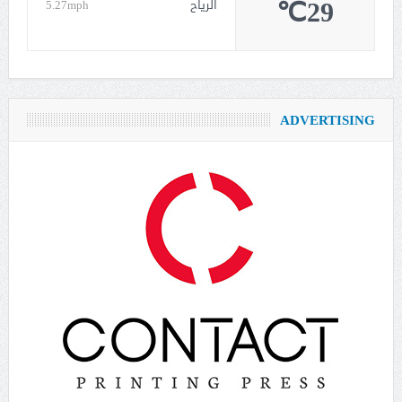
29℃
الرياح
5.27mph
ADVERTISING