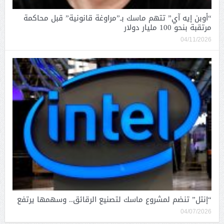
“أوبن إيه آي” تتهم ماسك بـ”مراوغة قانونية” قبل محاكمة
مرتقبة بنحو 100 مليار دولار
04/11/2026
“إنتل” تنضم لمشروع ماسك لتصنيع الرقائق.. وسهمها يرتفع
04/07/2026