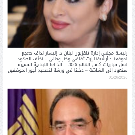
رئيسة مجلس إدارة تلفزيون لبنان د. إليسار نداف جعجع
لموقعنا : أِرشيفنا إرث ثقافي وكنز وطني – نكثف الجهود
لنقل مباريات كأس العالم 2026 – الدراما اللبنانية المميزة
ستعود إلى الشاشة – دخلنا في ورشة لتصحيح أجور الموظفين
01/26/2026