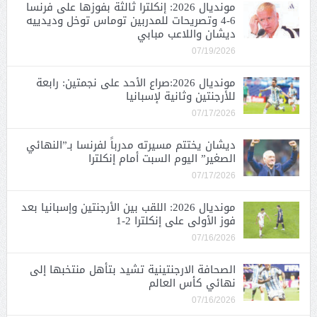
مونديال 2026: إنكلترا ثالثة بفوزها على فرنسا
6-4 وتصريحات للمدربين توماس توخل وديدييه
ديشان واللاعب مبابي
07/19/2026
مونديال 2026:صراع الأحد على نجمتين: رابعة
للأرجنتين وثانية لإسبانيا
07/17/2026
ديشان يختتم مسيرته مدرباً لفرنسا بـ”النهائي
الصغير” اليوم السبت أمام إنكلترا
07/17/2026
مونديال 2026: اللقب بين الأرجنتين وإسبانيا بعد
فوز الأولى على إنكلترا 2-1
07/16/2026
الصحافة الارجنتينية تشيد بتأهل منتخبها إلى
نهائي كأس العالم
07/16/2026