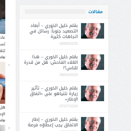
مقالات
بقلم خليل الخوري – أبعاد
التصعيد جنوباً: رسائل في
اتجاهات كثيرة
عاد
تسب
08/06/2026
تتغ
بقلم خليل الخوري – هذا
يوليو 30, 
الغلاء الفاحش: هل من قدرة
للناس؟!
08/03/2026
بقلم خليل الخوري – تأثير
زيارة نتنياهو على «اتفاق
الإطار»
هل 
07/27/2026
الإ
بقلم خليل الخوري – إطار
يوليو 26, 
الاتفاق يجب إعطاؤه فرصة