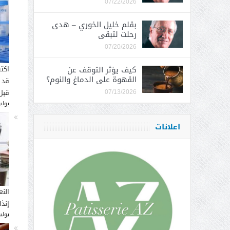
07/22/2026
بقلم خليل الخوري – هدى
رحلت لتبقى
07/20/2026
كيف يؤثر التوقف عن
اكت
القهوة على الدماغ والنوم؟
قد 
قبل
07/13/2026
يوليو 16, 
اعلانات
النع
إنذ
يوليو 14, 