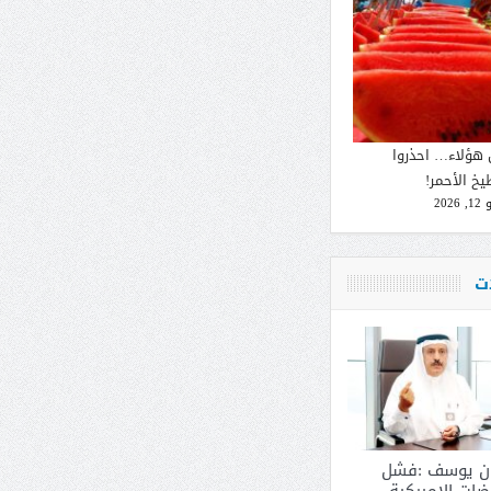
 هؤلاء… احذروا
يخ الأحمر!
2026
ات
ان يوسف :فشل