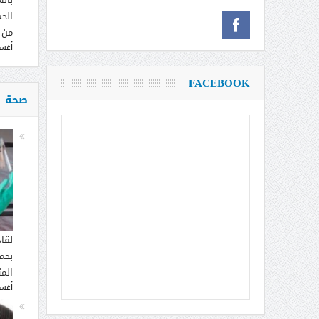
الحم
من 
أغسطس
FACEBOOK
صحة
لقا
بحما
الم
أغسطس