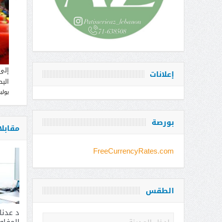
إلى
إعلانات
البط
يوليو 12, 
بورصة
مقابل
FreeCurrencyRates.com
الطقس
د عدن