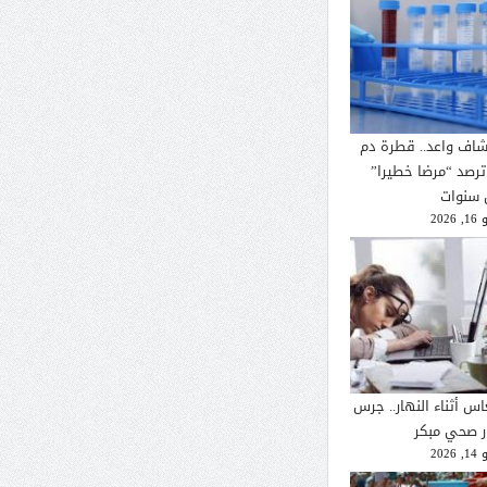
شاف واعد.. قطرة دم
ترصد “مرضا خطيرا”
 سنوات
2026
اس أثناء النهار.. جرس
ار صحي مبكر
2026