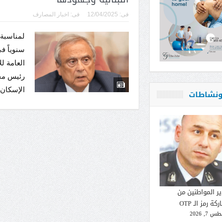
فى:
12/04/2025
فى:
اخبار المصارف
لمناسبة 
رئيس مج
الإسكان 
 ونشاطات
ير المواطنين من
كة رمز الـ OTP
 7, 2026