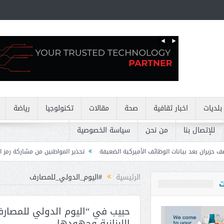
بلديات
اخبار ثقافية
صحة
مقالات
تكنولوجيا
رياضة
للإتصال بنا
من نحن
سياسة الخصوصية
ائف الأميركية الضعيفة
تحذير المواطنين من مشاركة رمز الـ OTP
كركي: إنذار
الرئيسية
#اليوم_الدولي_للمصارف
ت
حبيب في “اليوم الدولي للمصارف
اللبنانية وجهودها