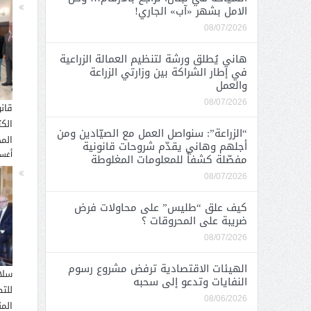
الامل بشهر «آب» الجاري!
08/07/2026
هاني يُطلق ورشة لتنظيم العمالة الزراعية
في إطار الشراكة بين وزارتي الزراعة
والعمل
08/07/2026
قان
الك
“الزراعة”: سنواصل العمل مع الصيّادين ومن
المح
أجلهم وهاني يقدّم شروحات قانونية
أغسطس
مفصّلة كشفاً للمعلومات المغلوطة
08/07/2026
كيف علق “طليس” على محاولات فرض
ضريبة على المحروقات ؟
08/07/2026
الهيئات الاقتصادية ترفض مشروع رسوم
سلا
النفايات وتدعو إلى سحبه
للت
08/06/2026
الم