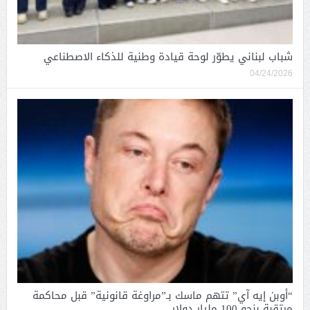
شباب لبناني يطوّر لوحة قيادة وطنية للذكاء الاصطناعي
04/24/2026
“أوبن إيه آي” تتهم ماسك بـ”مراوغة قانونية” قبل محاكمة
مرتقبة بنحو 100 مليار دولار