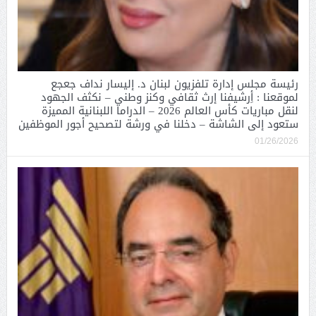
رئيسة مجلس إدارة تلفزيون لبنان د. إليسار نداف جعجع
لموقعنا : أِرشيفنا إرث ثقافي وكنز وطني – نكثف الجهود
لنقل مباريات كأس العالم 2026 – الدراما اللبنانية المميزة
ستعود إلى الشاشة – دخلنا في ورشة لتصحيح أجور الموظفين
01/26/2026