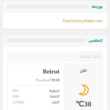
بورصة
FreeCurrencyRates.com
الطقس
Beirut
الان
10:28
أغسطس08
الرطوبة
66%
الضغط
1006
30℃
الرياح
3.25mph