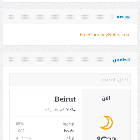
بورصة
FreeCurrencyRates.com
الطقس
Beirut
الان
01:34
أغسطس06
الرطوبة
68%
الضغط
1007
الرياح
4.15mph