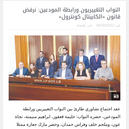
النواب التغييريون ورابطة المودعين: نرفض
قانون «الكابيتال كونترول»
فى:
08/30/2022
فى:
إقتصاد
عقد اجتماع تشاوري طارئ بين النواب التغييريين ورابطة
المودعين، حضره النواب: حليمة قعقور، ابراهيم منيمنة، نجاة
عون، وملحم خلف وفراس حمدان، وحضر مارك جعارة ممثلا