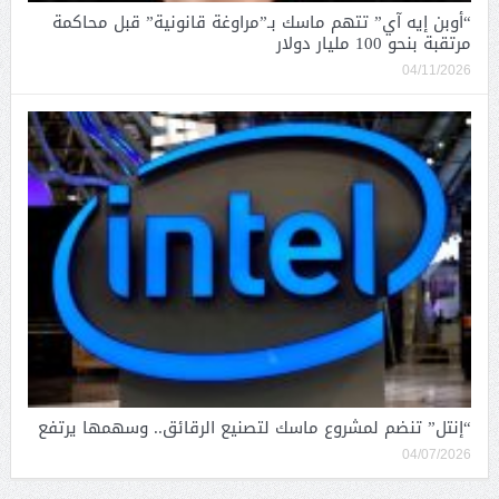
“أوبن إيه آي” تتهم ماسك بـ”مراوغة قانونية” قبل محاكمة
مرتقبة بنحو 100 مليار دولار
04/11/2026
“إنتل” تنضم لمشروع ماسك لتصنيع الرقائق.. وسهمها يرتفع
04/07/2026