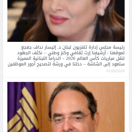
رئيسة مجلس إدارة تلفزيون لبنان د. إليسار نداف جعجع
لموقعنا : أِرشيفنا إرث ثقافي وكنز وطني – نكثف الجهود
لنقل مباريات كأس العالم 2026 – الدراما اللبنانية المميزة
ستعود إلى الشاشة – دخلنا في ورشة لتصحيح أجور الموظفين
01/26/2026