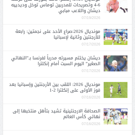
6-4 وتصريحات للمدربين توماس توخل وديدييه
ديشان واللاعب مبابي
07/19/2026
مونديال 2026:صراع الأحد على نجمتين: رابعة
للأرجنتين وثانية لإسبانيا
07/17/2026
ديشان يختتم مسيرته مدرباً لفرنسا بـ”النهائي
الصغير” اليوم السبت أمام إنكلترا
07/17/2026
مونديال 2026: اللقب بين الأرجنتين وإسبانيا بعد
فوز الأولى على إنكلترا 2-1
07/16/2026
الصحافة الارجنتينية تشيد بتأهل منتخبها إلى
نهائي كأس العالم
07/16/2026