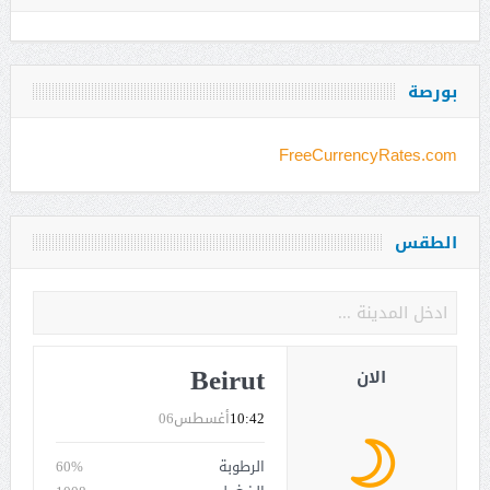
بورصة
FreeCurrencyRates.com
الطقس
Beirut
الان
10:42
أغسطس06
الرطوبة
60%