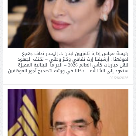
رئيسة مجلس إدارة تلفزيون لبنان د. إليسار نداف جعجع
لموقعنا : أِرشيفنا إرث ثقافي وكنز وطني – نكثف الجهود
لنقل مباريات كأس العالم 2026 – الدراما اللبنانية المميزة
ستعود إلى الشاشة – دخلنا في ورشة لتصحيح أجور الموظفين
01/26/2026