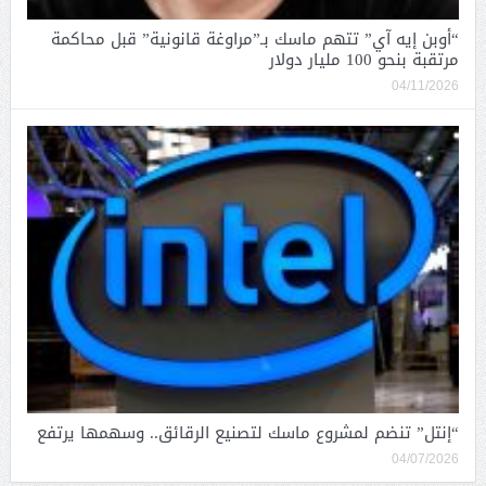
“أوبن إيه آي” تتهم ماسك بـ”مراوغة قانونية” قبل محاكمة
مرتقبة بنحو 100 مليار دولار
04/11/2026
“إنتل” تنضم لمشروع ماسك لتصنيع الرقائق.. وسهمها يرتفع
04/07/2026