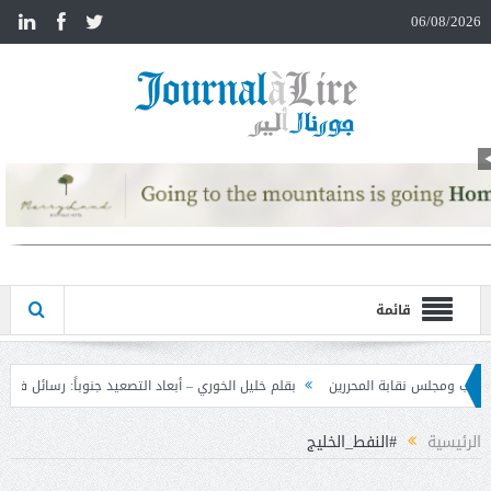
n
06/08/2026
قائمة
بقلم خليل الخوري – أبعاد التصعيد جنوباً: رسائل في اتجاهات كثيرة
حيدر: سيُ
الرئيسية
#النفط_الخليج