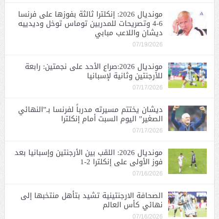
مونديال 2026: إنكلترا ثالثة بفوزها على فرنسا
6-4 وتصريحات للمدربين توماس توخل وديدييه
ديشان واللاعب مبابي
07/19/2026
مونديال 2026:صراع الأحد على نجمتين: رابعة
للأرجنتين وثانية لإسبانيا
07/17/2026
ديشان يختتم مسيرته مدرباً لفرنسا بـ”النهائي
الصغير” اليوم السبت أمام إنكلترا
07/17/2026
مونديال 2026: اللقب بين الأرجنتين وإسبانيا بعد
فوز الأولى على إنكلترا 2-1
07/16/2026
الصحافة الارجنتينية تشيد بتأهل منتخبها إلى
نهائي كأس العالم
07/16/2026