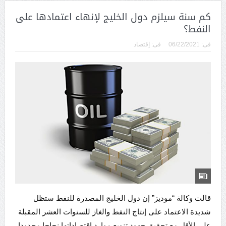
كم سنة سيلزم دول الخليج لإنهاء اعتمادها على
النفط؟
فى:
06/22/2021
فى:
إقتصاد
قالت وكالة “موديز” إن دول الخليج المصدرة للنفط ستظل
شديدة الاعتماد على إنتاج النفط والغاز للسنوات العشر المقبلة
على الأقل مع تحقيق جهود تنويع موارد اقتصاداتها نجاحا محدودا