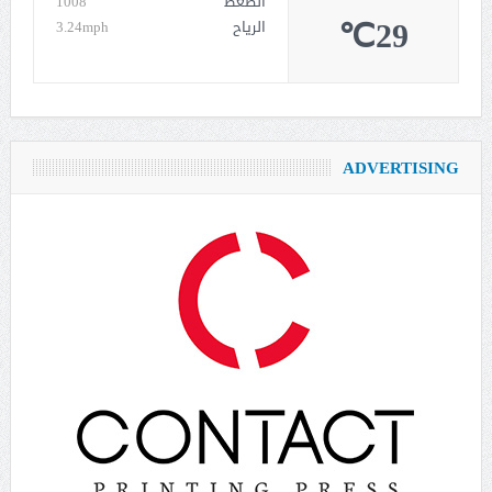
الضغط
1008
29℃
الرياح
3.24mph
ADVERTISING