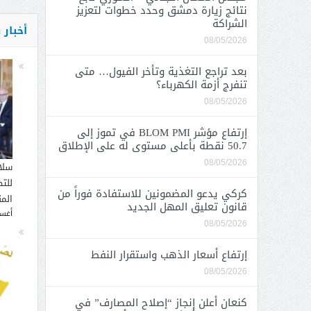
نتائج زيارة دمشق وحدد خطوات لتعزيز
الشراكة
أخبار
08/05/2026
بعد تراجع التغذية وتأخر الفيول… متى
تنفرج أزمة الكهرباء؟
08/05/2026
إرتفاع مؤشر BLOM PMI في تموز إلى
50.7 نقطة بأعلى مستوى له على الإطلاق
08/05/2026
سلا
للت
كركي يدعو المضمونين للاستفادة فوراً من
الم
قانون تعليق المهل الجديد
أغسطس
08/05/2026
إرتفاع أسعار الذهب واستقرار النفط
08/05/2026
كنعان أعلن إنجاز “إصلاح المصارف” في