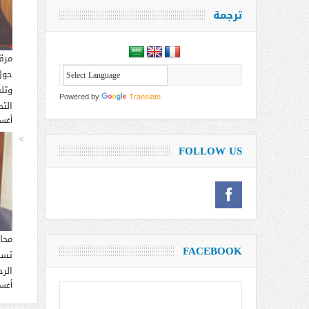
ترجمة
مرق
حول
وتل
Powered by
Translate
التح
أغسطس
FOLLOW US
محا
FACEBOOK
تسم
الر
أغسطس