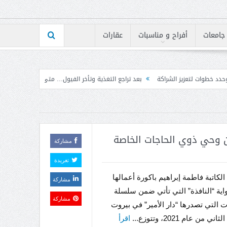
جامعات
أفراح و مناسبات
عقارات
ة
بعد تراجع التغذية وتأخر الفيول… متى تنفرج أزمة الكهرباء؟
إرتفاع مؤشر BLOM PMI في تموز إلى 50.7 نقطة بأعلى مستوى له على الإطلاق
من وحي ذوي الحاجات الخاصة
مشاركة
تغريدة
كاتبة فاطمة إبراهيم باكورة أعمالها
مشاركة
رواية “النافذة” التي تأتي ضمن سلسلة
مشاركة
ت التي تصدرها “دار الأمير” في بيروت
 من عام 2021، وتتوزع...
اقرأ