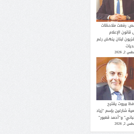
ص: رفعت ملاحظات
 قانون الإعلام
فزيون لبنان ينهض رغم
ديات
 2, 2026
فظ بيروت يقترح
ية شارعَين بإسم “زياد
حباني” و”أحمد قعبور”
 2, 2026