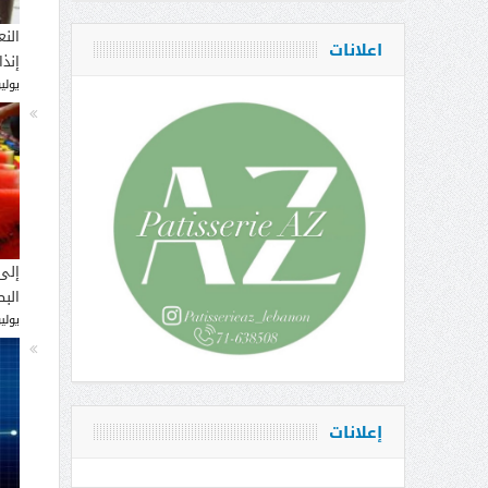
النع
اعلانات
إنذ
يوليو 14, 
إلى
البط
يوليو 12, 
إعلانات