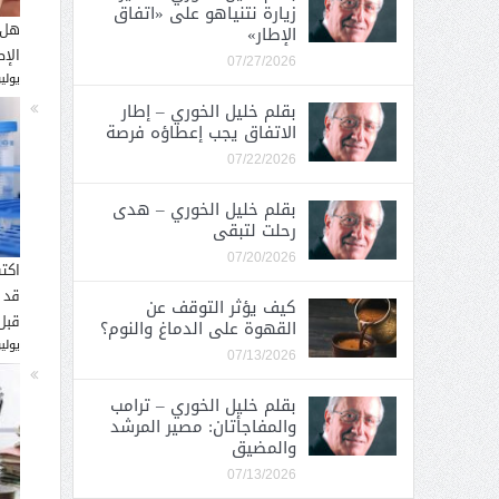
زيارة نتنياهو على «اتفاق
هل 
الإطار»
الإ
07/27/2026
يوليو 26, 
بقلم خليل الخوري – إطار
الاتفاق يجب إعطاؤه فرصة
07/22/2026
بقلم خليل الخوري – هدى
رحلت لتبقى
07/20/2026
اكت
قد 
كيف يؤثر التوقف عن
قبل
القهوة على الدماغ والنوم؟
يوليو 16, 
07/13/2026
بقلم خليل الخوري – ترامب
والمفاجأتان: مصير المرشد
والمضيق
07/13/2026