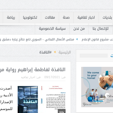
بلديات
اخبار ثقافية
صحة
مقالات
تكنولوجيا
رياضة
للإتصال بنا
من نحن
سياسة الخصوصية
مجلس الأعمال اللبناني – السوري تابع نتائج زيارة دمشق وحدد خطوات لتعزيز الشراك
الرئيسية
#النافذة
ت
النافذة لفاطمة إبراهيم رواية 
فى:
09/17/2021
فى:
اخبار ثقافية
أصدرت ال
الأدبية 
الإصدارا
للموسم الثاني