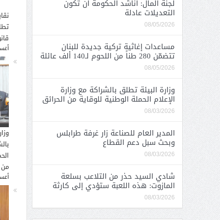
لجنة المال: أناشد الحكومة أن تكون
التعديلات عادلة
نقاب
تطا
08/05/2026
قانو
مساعدات إغاثية تركية جديدة للبنان
أغسطس
تتضمّن 280 طناً من اللحوم لـ140 ألف عائلة
08/05/2026
وزارة البيئة تطلق بالشراكة مع وزارة
الإعلام الحملة الوطنية للوقاية من الحرائق
08/03/2026
المدير العام للصناعة زار غرفة طرابلس
وزار
وبحث سبل دعم القطاع
بالش
الحم
08/03/2026
من 
شادي السيد حذر من التلاعب بسلعة
أغسطس
المازوت: هذه اللعبة ستؤدي إلى كارثة
08/03/2026