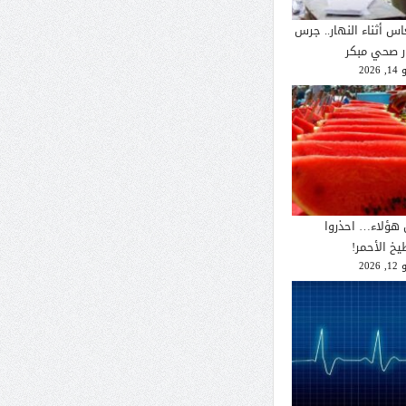
اس أثناء النهار.. جرس
ار صحي مبكر
2026
 هؤلاء… احذروا
يخ الأحمر!
2026