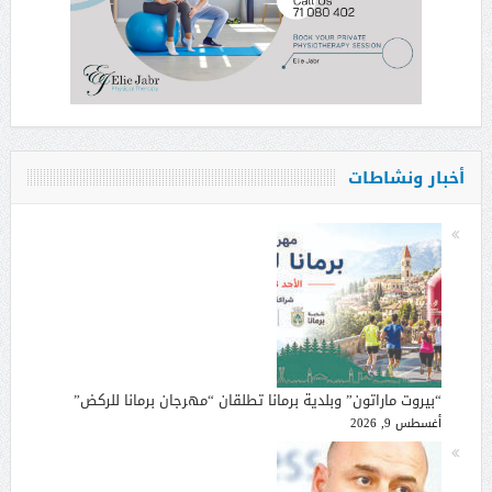
أخبار ونشاطات
“بيروت ماراتون” وبلدية برمانا تطلقان “مهرجان برمانا للركض”
أغسطس 9, 2026