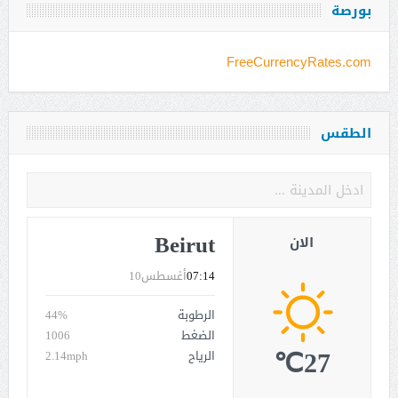
بورصة
FreeCurrencyRates.com
الطقس
Beirut
الان
07:14
أغسطس10
الرطوبة
44%
الضغط
1006
27℃
الرياح
2.14mph