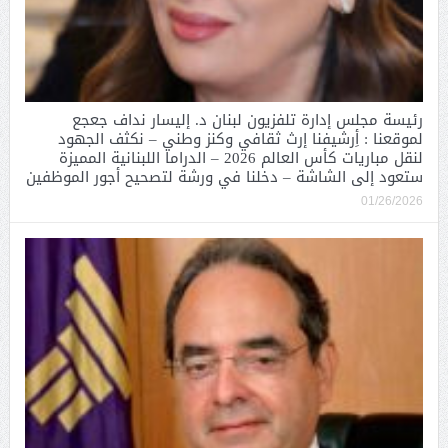
رئيسة مجلس إدارة تلفزيون لبنان د. إليسار نداف جعجع
لموقعنا : أِرشيفنا إرث ثقافي وكنز وطني – نكثف الجهود
لنقل مباريات كأس العالم 2026 – الدراما اللبنانية المميزة
ستعود إلى الشاشة – دخلنا في ورشة لتصحيح أجور الموظفين
01/26/2026