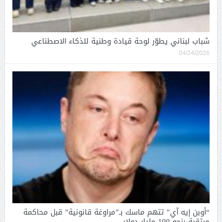
شباب لبناني يطوّر لوحة قيادة وطنية للذكاء الاصطناعي
04/24/2026
“أوبن إيه آي” تتهم ماسك بـ”مراوغة قانونية” قبل محاكمة
مرتقبة بنحو 100 مليار دولار