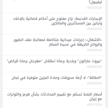
ليفربول؟
08/10/2026
الإيجارات القديمة: نزاع مفتوح على أحكام قضائية بالإخلاء
وتباين بين المستأجرين والمالكين
08/09/2026
«الأشغال»: إجراءات ميدانية متكاملة لمعالجة ملف الطيور
والروائح الكريهة في محيط المطار
08/09/2026
“بيروت ماراتون” وبلدية برمانا تطلقان “مهرجان برمانا للركض”
08/09/2026
“الطاقة”: لا أزمة محروقات ومادة البنزين متوفرة في لبنان
08/09/2026
أسعار النفط تستقر مع تقييم المحادثات بشأن هرمز والتوترات
مع إيران
08/07/2026