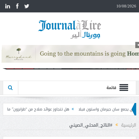
n
10/08/2026
قائمة
ون فيلا
هل تتجاوز عوائد صلاح من “طرابزون” ما كان يتقاضاه في ليفربول؟
ا
الرئيسية
#الناتج_المحلي_الصيني