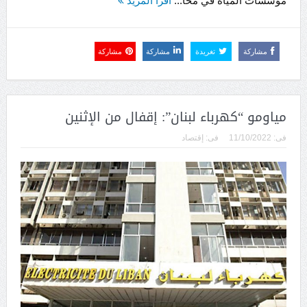
مؤسسات المياه في محا...
اقرأ المزيد
مشاركة
تغريدة
مشاركة
مشاركة
مياومو “كهرباء لبنان”: إقفال من الإثنين
فى:
11/10/2022
فى:
إقتصاد