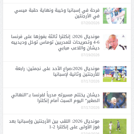
فرحة في إسبانيا وخيبة ونهاية حقبة ميسي
في الأرجنتين
07/20/2026
مونديال 2026: إنكلترا ثالثة بفوزها على فرنسا
6-4 وتصريحات للمدربين توماس توخل وديدييه
ديشان واللاعب مبابي
07/19/2026
مونديال 2026:صراع الأحد على نجمتين: رابعة
للأرجنتين وثانية لإسبانيا
07/17/2026
ديشان يختتم مسيرته مدرباً لفرنسا بـ”النهائي
الصغير” اليوم السبت أمام إنكلترا
07/17/2026
مونديال 2026: اللقب بين الأرجنتين وإسبانيا بعد
فوز الأولى على إنكلترا 2-1