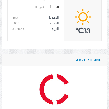
10:50
أغسطس09
الرطوبة
48%
الضغط
1007
33℃
الرياح
5.03mph
ADVERTISING