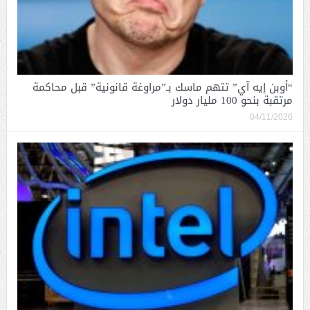
“أوبن إيه آي” تتهم ماسك بـ”مراوغة قانونية” قبل محاكمة
مرتقبة بنحو 100 مليار دولار
04/11/2026