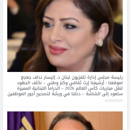
رئيسة مجلس إدارة تلفزيون لبنان د. إليسار نداف جعجع
لموقعنا : أِرشيفنا إرث ثقافي وكنز وطني – نكثف الجهود
لنقل مباريات كأس العالم 2026 – الدراما اللبنانية المميزة
ستعود إلى الشاشة – دخلنا في ورشة لتصحيح أجور الموظفين
01/26/2026