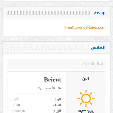
بورصة
FreeCurrencyRates.com
الطقس
Beirut
الان
08:36
أغسطس09
الرطوبة
57%
الضغط
1008
الرياح
5.05mph