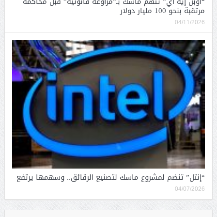
“أوبن إيه آي” تتهم ماسك بـ”مراوغة قانونية” قبل محاكمة
مرتقبة بنحو 100 مليار دولار
04/11/2026
“إنتل” تنضم لمشروع ماسك لتصنيع الرقائق.. وسهمها يرتفع
04/07/2026