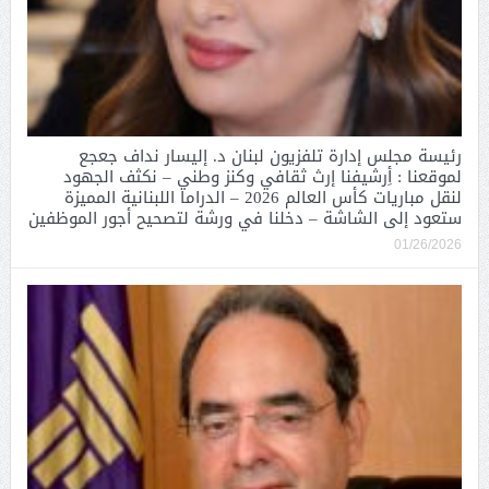
رئيسة مجلس إدارة تلفزيون لبنان د. إليسار نداف جعجع
لموقعنا : أِرشيفنا إرث ثقافي وكنز وطني – نكثف الجهود
لنقل مباريات كأس العالم 2026 – الدراما اللبنانية المميزة
ستعود إلى الشاشة – دخلنا في ورشة لتصحيح أجور الموظفين
01/26/2026