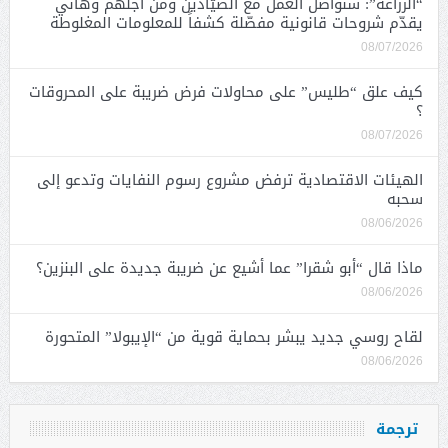
“الزراعة”: سنواصل العمل مع الصيّادين ومن أجلهم وهاني
يقدّم شروحات قانونية مفصّلة كشفاً للمعلومات المغلوطة
08/07/2026
كيف علق “طليس” على محاولات فرض ضريبة على المحروقات
؟
08/07/2026
الهيئات الاقتصادية ترفض مشروع رسوم النفايات وتدعو إلى
سحبه
08/06/2026
ماذا قال “أبو شقرا” عما أشيع عن ضريبة جديدة على البنزين؟
08/06/2026
لقاح روسي جديد يبشر بحماية قوية من “الإيبولا” المتحورة
08/06/2026
ترجمة