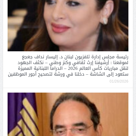
رئيسة مجلس إدارة تلفزيون لبنان د. إليسار نداف جعجع
لموقعنا : أِرشيفنا إرث ثقافي وكنز وطني – نكثف الجهود
لنقل مباريات كأس العالم 2026 – الدراما اللبنانية المميزة
ستعود إلى الشاشة – دخلنا في ورشة لتصحيح أجور الموظفين
01/26/2026