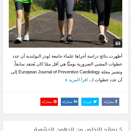
أظهرت نتائج دراسة أجراها علماء جامعة لودز البولندية أن عدد
خطوات المشي الضرورية يوميًّا هي أقل ممّا كان يُعتقد سابقاً.
وتشير مجلة European Journal of Preventive Cardiology إلى
أن عدد خطوات ا...
اقرأ المزيد
مشاركة
تغريدة
مشاركة
مشاركة
5 نصائح للتخلص من الدهون الحشوية