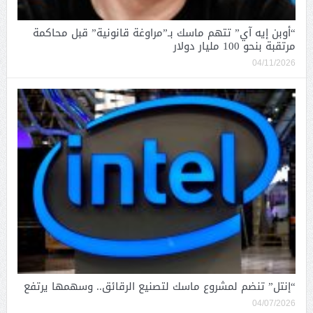
“أوبن إيه آي” تتهم ماسك بـ”مراوغة قانونية” قبل محاكمة
مرتقبة بنحو 100 مليار دولار
04/11/2026
“إنتل” تنضم لمشروع ماسك لتصنيع الرقائق.. وسهمها يرتفع
04/07/2026