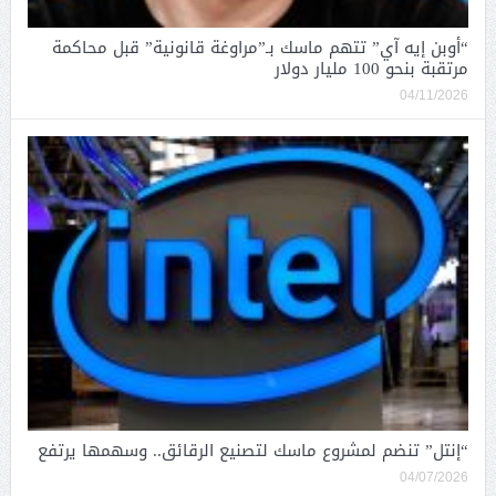
“أوبن إيه آي” تتهم ماسك بـ”مراوغة قانونية” قبل محاكمة
مرتقبة بنحو 100 مليار دولار
04/11/2026
“إنتل” تنضم لمشروع ماسك لتصنيع الرقائق.. وسهمها يرتفع
04/07/2026