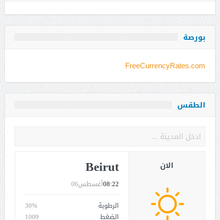
بورصة
FreeCurrencyRates.com
الطقس
Beirut
الان
08:22
أغسطس06
الرطوبة
30%
الضغط
1009