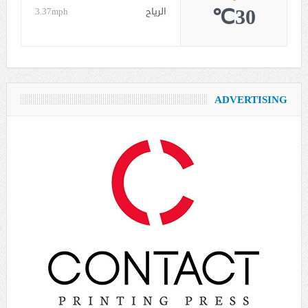
30℃
الرياح
3.37mph
ADVERTISING