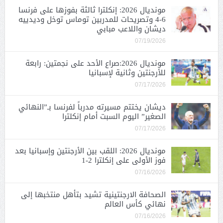
مونديال 2026: إنكلترا ثالثة بفوزها على فرنسا
6-4 وتصريحات للمدربين توماس توخل وديدييه
ديشان واللاعب مبابي
07/19/2026
مونديال 2026:صراع الأحد على نجمتين: رابعة
للأرجنتين وثانية لإسبانيا
07/17/2026
ديشان يختتم مسيرته مدرباً لفرنسا بـ”النهائي
الصغير” اليوم السبت أمام إنكلترا
07/17/2026
مونديال 2026: اللقب بين الأرجنتين وإسبانيا بعد
فوز الأولى على إنكلترا 2-1
07/16/2026
الصحافة الارجنتينية تشيد بتأهل منتخبها إلى
نهائي كأس العالم
07/16/2026