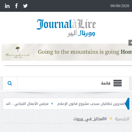
n
06/08/2026
قائمة
روع قانون الإعلام
مجلس الأعمال اللبناني – السوري تابع نتائج زيارة دمشق وحدد 
الرئيسية
#المخابز_في_بيروت