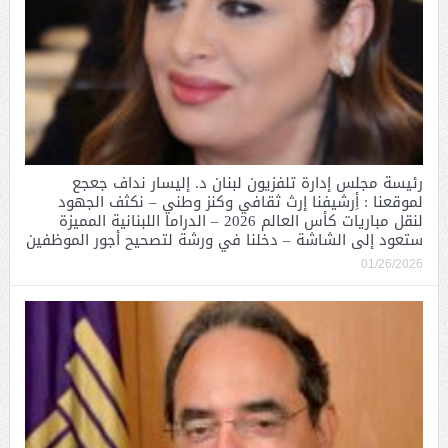
رئيسة مجلس إدارة تلفزيون لبنان د. إليسار نداف جعجع
لموقعنا : أِرشيفنا إرث ثقافي وكنز وطني – نكثف الجهود
لنقل مباريات كأس العالم 2026 – الدراما اللبنانية المميزة
ستعود إلى الشاشة – دخلنا في ورشة لتصحيح أجور الموظفين
01/26/2026