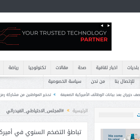
بلديات
اخبار ثقافية
صحة
مقالات
تكنولوجيا
رياضة
للإتصال بنا
من نحن
سياسة الخصوصية
وظائف الأميركية الضعيفة
تحذير المواطنين من مشاركة رمز الـ OTP
كركي: إنذ
الرئيسية
#المجلس_الاحتياطي_الفيدرالي
ت
تباطؤ التضخم السنوي في أميركا إلى 3% في أكت