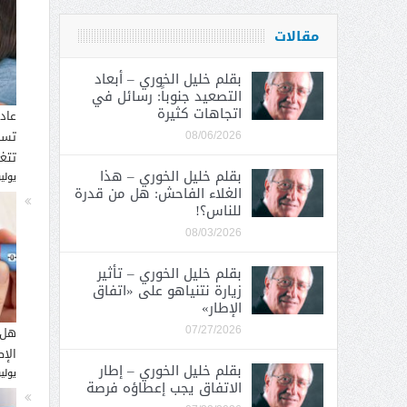
مقالات
بقلم خليل الخوري – أبعاد
التصعيد جنوباً: رسائل في
اتجاهات كثيرة
عاد
تسب
08/06/2026
تتغ
بقلم خليل الخوري – هذا
يوليو 30, 
الغلاء الفاحش: هل من قدرة
للناس؟!
08/03/2026
بقلم خليل الخوري – تأثير
زيارة نتنياهو على «اتفاق
الإطار»
هل 
07/27/2026
الإ
بقلم خليل الخوري – إطار
يوليو 26, 
الاتفاق يجب إعطاؤه فرصة