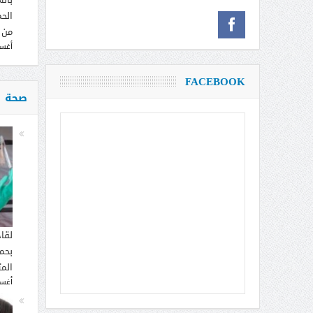
الحم
من 
أغسطس
FACEBOOK
صحة
لقا
بحما
الم
أغسطس