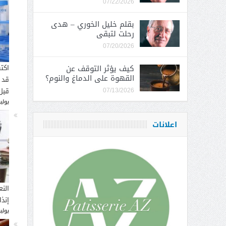
07/22/2026
بقلم خليل الخوري – هدى
رحلت لتبقى
07/20/2026
كيف يؤثر التوقف عن
اكت
القهوة على الدماغ والنوم؟
قد 
قبل
07/13/2026
يوليو 16, 
اعلانات
النع
إنذ
يوليو 14, 