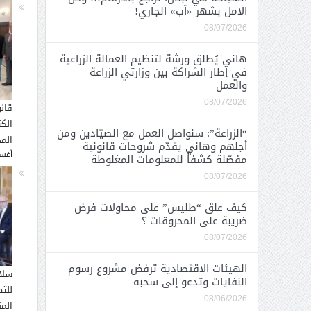
الامل بشهر «آب» الجاري!
08/07/2026
هاني يُطلق ورشة لتنظيم العمالة الزراعية
في إطار الشراكة بين وزارتي الزراعة
والعمل
08/07/2026
قان
الك
“الزراعة”: سنواصل العمل مع الصيّادين ومن
المح
أجلهم وهاني يقدّم شروحات قانونية
أغسطس
مفصّلة كشفاً للمعلومات المغلوطة
08/07/2026
كيف علق “طليس” على محاولات فرض
ضريبة على المحروقات ؟
08/07/2026
الهيئات الاقتصادية ترفض مشروع رسوم
سلا
النفايات وتدعو إلى سحبه
للت
08/06/2026
الم