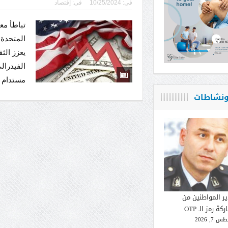
فى:
10/25/2024
فى:
إقتصاد
تباطأ مع
يعزز ال
الفيدرال
مستدام ن
 ونشاطات
ير المواطنين من
كة رمز الـ OTP
 7, 2026