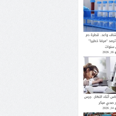
شاف واعد.. قطرة دم
ترصد “مرضا خطيرا”
 سنوات
2026
اس أثناء النهار.. جرس
ار صحي مبكر
2026