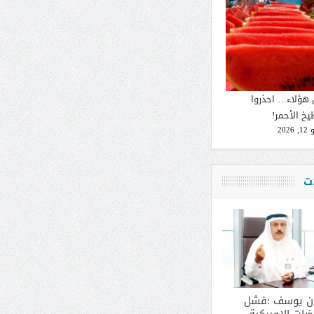
 هؤلاء… احذروا
يخ الأحمر!
2026
ات
ان يوسف :فشل