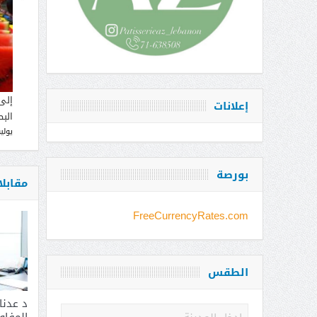
إلى
إعلانات
البط
يوليو 12, 
بورصة
مقابل
FreeCurrencyRates.com
الطقس
د عدن