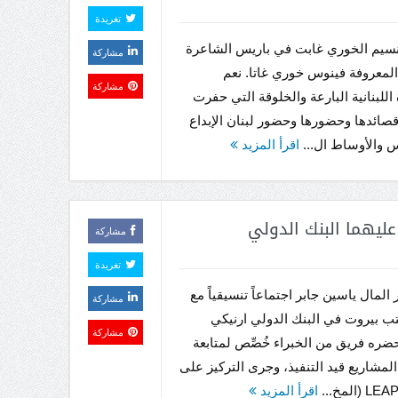
تغريدة
نسيم الخوري غابت في باريس الشاعرة
مشاركة
ة المعروفة فينوس خوري غاتا. نعم
مشاركة
اللبنانية البارعة والخلوقة التي حفرت
صائدها وحضورها وحضور لبنان الإبداع
 والأوساط ال...
اقرأ المزيد
يهما البنك الدولي
مشاركة
تغريدة
المال ياسين جابر اجتماعاً تنسيقياً مع
مشاركة
ب بيروت في البنك الدولي ارنيكي
مشاركة
ره فريق من الخبراء خُصِّص لمتابعة
لمشاريع قيد التنفيذ، وجرى التركيز على
اقرأ المزيد