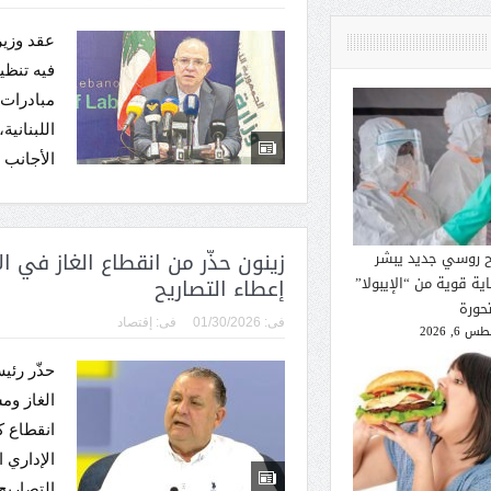
عقد وزير
فيه تنظ
مبادرات 
اللبناني
الأجانب 
زينون حذّر من انقطاع الغاز في ا
ح روسي جديد يبشر
إعطاء التصاريح
ية قوية من “الإيبولا”
تحورة
فى:
01/30/2026
فى:
إقتصاد
 6, 2026
حذّر رئي
الغاز وم
انقطاع ك
الإداري ا
التصاريح 