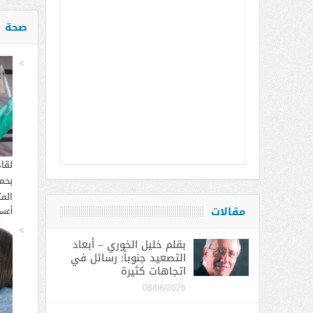
صحة
لقا
بحما
الم
مقالات
أغسطس
بقلم خليل الخوري – أبعاد
التصعيد جنوباً: رسائل في
اتجاهات كثيرة
08/06/2026