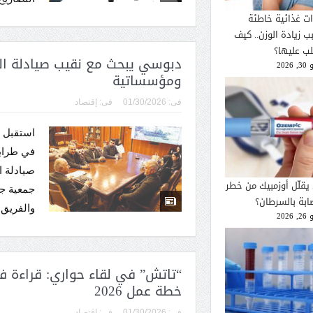
ات غذائية خاطئة
ب زيادة الوزن.. كيف
لب عليها؟
دبوسي يبحث مع نقيب صيادلة الع
2026
ومؤسساتية
فى:
01/30/2026
فى:
إقتصاد
استقبل ر
في طراب
صيادلة ا
يقلّل أوزمبيك من خطر
جمعية ج
صابة بالسرطان؟
والفريق 
2026
خطة عمل 2026
فى:
01/30/2026
فى:
إقتصاد