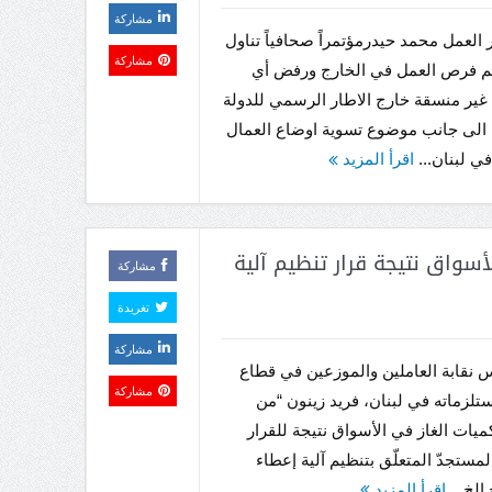
مشاركة
 العمل محمد حيدرمؤتمراً صحافياً تناول
مشاركة
يم فرص العمل في الخارج ورفض أي
غير منسقة خارج الاطار الرسمي للدولة
ة، الى جانب موضوع تسوية اوضاع العمال
في لبنان...
اقرأ المزيد
لأسواق نتيجة قرار تنظيم آلية
مشاركة
تغريدة
مشاركة
س نقابة العاملين والموزعين في قطاع
مشاركة
ستلزماته في لبنان، فريد زينون “من
ميات الغاز في الأسواق نتيجة للقرار
لمستجدّ المتعلّق بتنظيم آلية إعطاء
الخ...
اقرأ المزيد