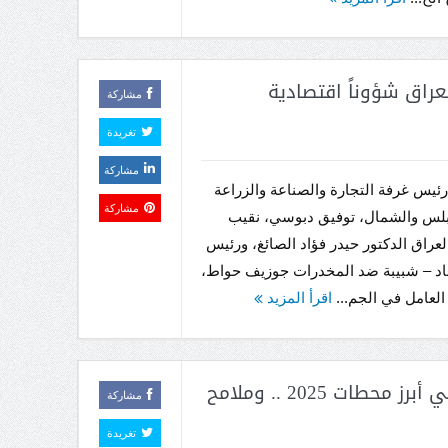
راق شؤوناً اقتصادية
مشاركة
تغريدة
مشاركة
ئيس غرفة التجارة والصناعة والزراعة
مشاركة
لس والشمال، توفيق دبوسي، نقيب
لعراق الدكتور حيدر فؤاد الصائغ، ورئيس
اد – شبيبة ضد المخدرات جوزيف حواط،
العامل في الجم...
اقرأ المزيد
“تاتش” في لقاء حواري: قراءة في أبرز محطات 2025 .. وملامح
مشاركة
تغريدة