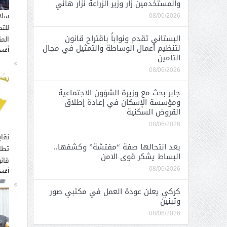
والمستخدمين زار وزير الزراعة نزار هاني
سلا
08/06/2026
للت
البستاني تقدم ونواباً باقتراح قانون
الم
لتنظيم أعمال الوساطة والتمثيل في مجال
أغسطس
التأمين
08/06/2026
جابر بحث مع وزيرة الشؤون الاجتماعية
ومؤسسة الإسكان في إعادة إطلاق
القروض السكنية
08/06/2026
نقاب
بعد انتحالها صفة “مفتشة” وكشفها..
تطا
البساط يشكر قوى الامن
قانو
08/06/2026
أغسطس
كركي يعلن عودة العمل في مكتبي صور
وتبنين
08/06/2026