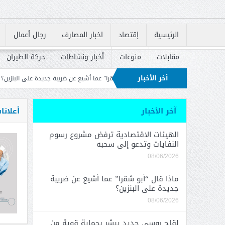
الرئيسية
إقتصاد
اخبار المصارف
رجال أعمال
مقابلات
منوعات
أخبار ونشاطات
حركة الطيران
أخر الأخبار
ه
ماذا قال “أبو شقرا” عما أشيع عن ضريبة جديدة على البنزين؟
لقاح روسي جديد 
دة إطلاق القروض السكنية
آخر الأخبار
أعلانا
الهيئات الاقتصادية ترفض مشروع رسوم
النفايات وتدعو إلى سحبه
08/06/2026
ماذا قال “أبو شقرا” عما أشيع عن ضريبة
جديدة على البنزين؟
08/06/2026
لقاح روسي جديد يبشر بحماية قوية من