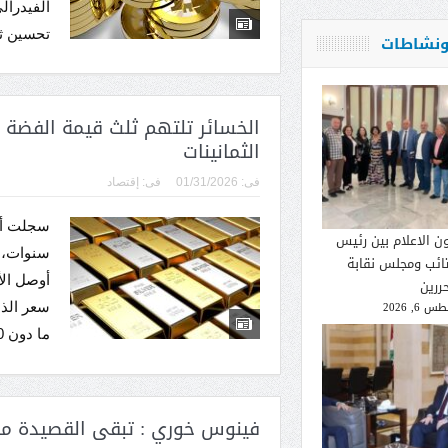
الفيدرال
تحسين ثق
 ونشاطات
الخسائر تلتهم ثلث قيمة الفضة و
الثمانينات
فى:
01/31/2026
فى:
إقتصاد
سجلت أس
ون الاعلام بين رئيس
سنوات، 
تائب ومجلس نقابة
أوصل ال
ررين
 6, 2026
ما دون 5000 دولار للأونصة،...
فينوس خوري : تبقى القصيدة م