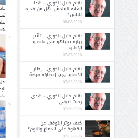
بقلم خليل الخوري – هذا
الغلاء الفاحش: هل من قدرة
عاد
للناس؟!
تسب
تتغ
08/03/2026
يوليو 30, 
بقلم خليل الخوري – تأثير
زيارة نتنياهو على «اتفاق
الإطار»
07/27/2026
بقلم خليل الخوري – إطار
الاتفاق يجب إعطاؤه فرصة
هل 
07/22/2026
الإ
بقلم خليل الخوري – هدى
يوليو 26, 
رحلت لتبقى
07/20/2026
كيف يؤثر التوقف عن
القهوة على الدماغ والنوم؟
07/13/2026