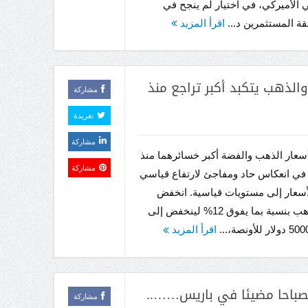
ي الأميركي، في اختيار لم ينجح في
ة المستثمرين د...
اقرأ المزيد
الذهب يتكبد أكبر تراجع منذ
مشاركة
تغريدة
مشاركة
عار الذهب والفضة أكبر خسائرهما منذ
مشاركة
في انعكاس حاد ومفاجئ لارتفاع قياسي
أسعار إلى مستويات قياسية. انخفض
سعر الذهب بنسبة بما يفوق 12% لينخفض إلى
اقرأ المزيد
صباحا مضيئا في باريس……..
مشاركة