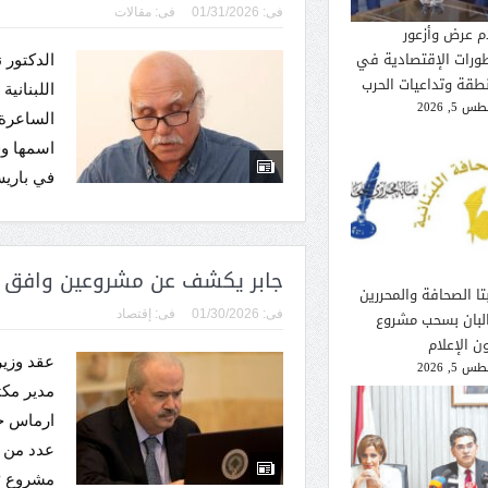
فى:
01/31/2026
فى:
مقالات
م عرض وأزعور
طورات الإقتصادية في
الدكتور 
نطقة وتداعيات الحرب
اللبناني
 5, 2026
الساعرة 
اسمها وق
في باريس
جابر يكشف عن مشروعين وافق عل
تا الصحافة والمحررين
فى:
01/30/2026
فى:
إقتصاد
لبان بسحب مشروع
ن الإعلام
عقد وزير 
 5, 2026
مدير مكت
ارماس حض
عدد من ا
مشروع LEAP (المخ...