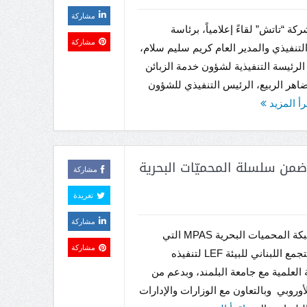
مشاركة
ة “تاتش” لقاءً إعلامياً، برئاسة
مشاركة
لتنفيذي والمدير العام كريم سليم سلام،
لرئيسة التنفيذية لشؤون خدمة الزبائن
 ضاهر الربيع، الرئيس التنفيذي للشؤون
رأ المزيد
طئ البترون محميّة رقم 41” ضمن سلسلة المحميّات البحرية
مشاركة
تغريدة
مشاركة
ضمن شبكة المحميات البحرية MPAS التي
مشاركة
يسعى التجمع اللبناني للبيئة LEF لتنفيذه
 العلمية مع جامعة البلمند، وبدعم من
لأوروبي وبالتعاون مع الوزارات والإدارات