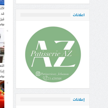
اكت
قد 
اعلانات
قبل
يوليو 16, 
النع
إنذ
يوليو 14, 
إعلانات