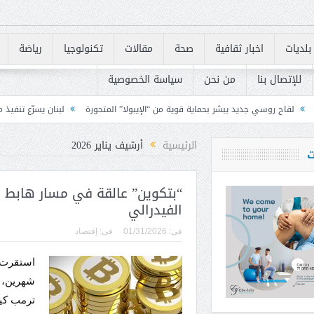
بلديات
اخبار ثقافية
صحة
مقالات
تكنولوجيا
رياضة
للإتصال بنا
من نحن
سياسة الخصوصية
يبشر بحماية قوية من “الإيبولا” المتحورة
لبنان يسرّع تنفيذ متطلبات «FATF» للخروج من القائمة الرمادية
الرئيسية
أرشيف يناير 2026
ت
“بتكوين” عالقة في مسار هابط بع
الفيدرالي
فى:
01/31/2026
فى:
إقتصاد
استقرت 
شهرين، ب
ترمب كيف