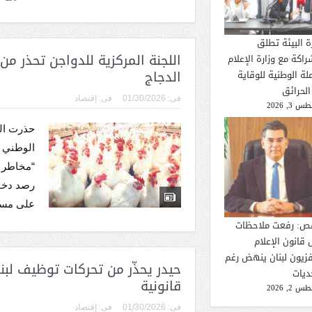
ة البيئة تطلق
اللجنة المركزية للدواجن تحذر 
راكة مع وزارة الإعلام
الدجاج
لة الوطنية للوقاية
الحرائق
فى:
01/30/2026
فى:
إقتصاد
 3, 2026
حذرت الل
الوطني ل
“مخاطر 
رصد دخول
على مستو
ص: رفعت ملاحظات
 قانون الإعلام
فزيون لبنان ينهض رغم
حيدر يحذّر من تحركات توظيف لبن
ديات
قانونية
 2, 2026
فى:
01/30/2026
فى:
إقتصاد