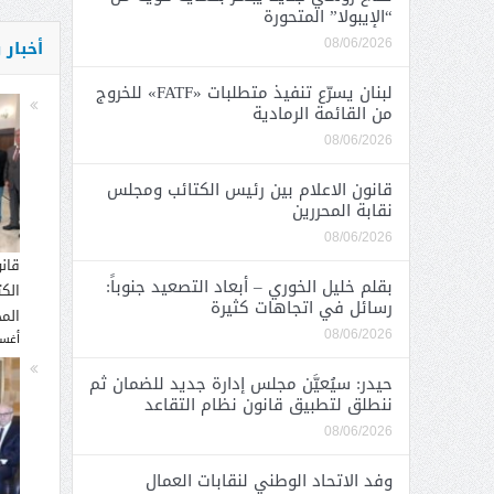
“الإيبولا” المتحورة
أخبار
08/06/2026
لبنان يسرّع تنفيذ متطلبات «FATF» للخروج
من القائمة الرمادية
08/06/2026
قانون الاعلام بين رئيس الكتائب ومجلس
نقابة المحررين
08/06/2026
قان
بقلم خليل الخوري – أبعاد التصعيد جنوباً:
الك
رسائل في اتجاهات كثيرة
المح
08/06/2026
أغسطس
حيدر: سيُعيَّن مجلس إدارة جديد للضمان ثم
ننطلق لتطبيق قانون نظام التقاعد
08/06/2026
وفد الاتحاد الوطني لنقابات العمال