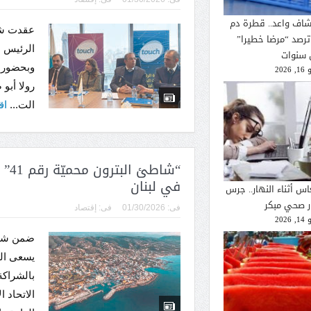
شاف واعد.. قطرة دم
عقدت شرك
ترصد “مرضا خطيرا”
الرئيس ا
 سنوات
وبحضور ا
2026
رولا أبو
الت...
اق
“شا
في لبنان
اس أثناء النهار.. جرس
ار صحي مبكر
فى:
01/30/2026
فى:
إقتصاد
2026
بالشراكة
الاتحاد ا