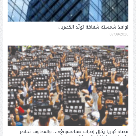
نوافذ شمسيّة شفافة تولّد الكهرباء
07/09/2026
قضاء كوريا يكبّل إضراب «سامسونغ»… والمخاوف تحاصر