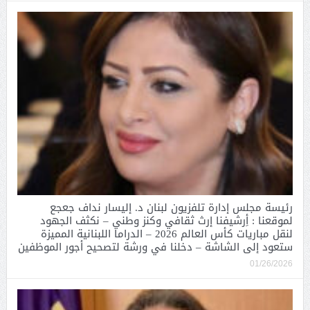
رئيسة مجلس إدارة تلفزيون لبنان د. إليسار نداف جعجع
لموقعنا : أِرشيفنا إرث ثقافي وكنز وطني – نكثف الجهود
لنقل مباريات كأس العالم 2026 – الدراما اللبنانية المميزة
ستعود إلى الشاشة – دخلنا في ورشة لتصحيح أجور الموظفين
01/26/2026