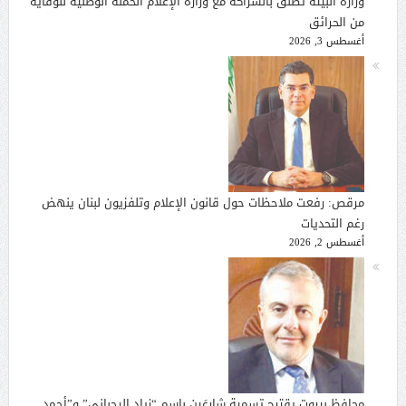
وزارة البيئة تطلق بالشراكة مع وزارة الإعلام الحملة الوطنية للوقاية
من الحرائق
أغسطس 3, 2026
مرقص: رفعت ملاحظات حول قانون الإعلام وتلفزيون لبنان ينهض
رغم التحديات
أغسطس 2, 2026
محافظ بيروت يقترح تسمية شارعَين بإسم “زياد الرحباني” و”أحمد