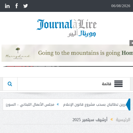
n
06/08/2026
قائمة
ون الإعلام
مجلس الأعمال اللبناني – السوري تابع نتائج زيارة دمشق وحدد خطوات لت
الرئيسية
أرشيف سبتمبر 2025