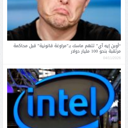
“أوبن إيه آي” تتهم ماسك بـ”مراوغة قانونية” قبل محاكمة
مرتقبة بنحو 100 مليار دولار
04/11/2026