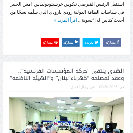
استقبل الرئيس القبرصي نيكوس خريستودوليدس امس الخبير
في سياسات الطاقة الدولية رودي بارودي الذي سلّمه نسخًا من
أحدث كتابَين له: “تسوية...
اقرأ المزيد
مشاركة
تغريدة
مشاركة
مشاركة
الصّدي يلتقي “حركة المؤسسات الفرنسية”..
وعقد لمصلحة “كهرباء لبنان” و”الهيئة الناظمة”
فى:
09/30/2025
فى:
رجال أعمال