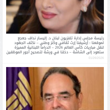
رئيسة مجلس إدارة تلفزيون لبنان د. إليسار نداف جعجع
لموقعنا : أِرشيفنا إرث ثقافي وكنز وطني – نكثف الجهود
لنقل مباريات كأس العالم 2026 – الدراما اللبنانية المميزة
ستعود إلى الشاشة – دخلنا في ورشة لتصحيح أجور الموظفين
01/26/2026