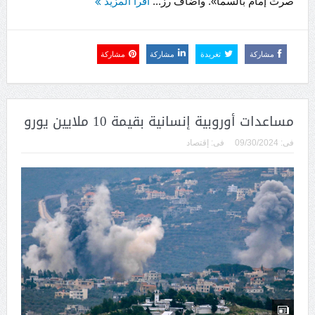
صرت إمام بالسما». وأضاف رز...
اقرأ المزيد
مشاركة
تغريدة
مشاركة
مشاركة
مساعدات أوروبية إنسانية بقيمة 10 ملايين يورو
فى:
09/30/2024
فى:
إقتصاد