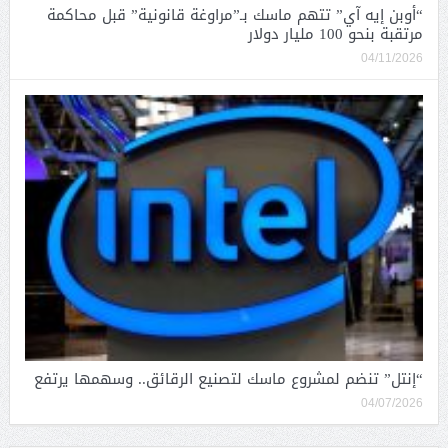
“أوبن إيه آي” تتهم ماسك بـ”مراوغة قانونية” قبل محاكمة
مرتقبة بنحو 100 مليار دولار
04/11/2026
“إنتل” تنضم لمشروع ماسك لتصنيع الرقائق.. وسهمها يرتفع
04/07/2026