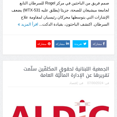
صمم فريق من الباحثين في مركز Rogel للسرطان التابع
لجامعة ميشيغان للصحة، جزيئا (يطلق عليه MTX-531) يضعف
الإشارات التي يتوسطها محركان رئيسيان لمقاومة علاج
السرطان. اكتشف الباحثون، بقيادة الدكت...
اقرأ المزيد
مشاركة
تغريدة
مشاركة
مشاركة
الجمعية اللبنانية لحقوق المكلفّين سلّمت
تقريرها عن الإدارة المالّيّة العامة
فى:
07/30/2024
فى:
إقتصاد