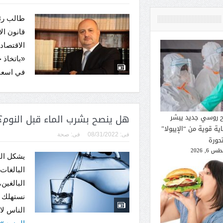
طالب رئ
قانون ال
الاقتصاد
«باتخاذ 
في اسعار
هل ينصح بشرب الماء قبل النوم؟
ح روسي جديد يبشر
ية قوية من “الإيبولا”
فى:
08/31/2022
فى:
صحة
تحورة
 6, 2026
البالغين
نستهلك ا
الناس لا