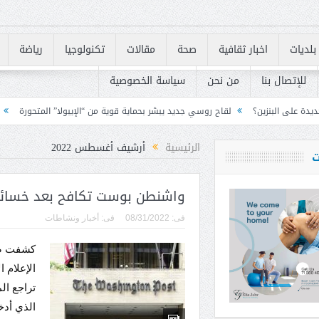
بلديات
اخبار ثقافية
صحة
مقالات
تكنولوجيا
رياضة
للإتصال بنا
من نحن
سياسة الخصوصية
قاح روسي جديد يبشر بحماية قوية من “الإيبولا” المتحورة
لبنان يسرّع تنفيذ متطلبات «FATF» للخروج من القائمة 
الرئيسية
أرشيف أغسطس 2022
ت
واشنطن بوست تكافح بعد خسائر 
فى:
08/31/2022
فى:
أخبار ونشاطات
كشفت صحي
الإعلام 
تراجع ال
الذي أدخ