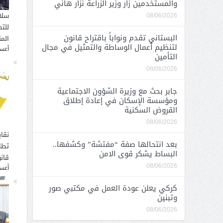
والمستخدمين زار وزير الزراعة نزار هاني
سلا
08/06/2026
للت
البستاني تقدم ونواباً باقتراح قانون
الم
لتنظيم أعمال الوساطة والتمثيل في مجال
أغسطس
التأمين
08/06/2026
جابر بحث مع وزيرة الشؤون الاجتماعية
ومؤسسة الإسكان في إعادة إطلاق
القروض السكنية
08/06/2026
نقاب
بعد انتحالها صفة “مفتشة” وكشفها..
تطا
البساط يشكر قوى الامن
قانو
08/06/2026
أغسطس
كركي يعلن عودة العمل في مكتبي صور
وتبنين
08/06/2026