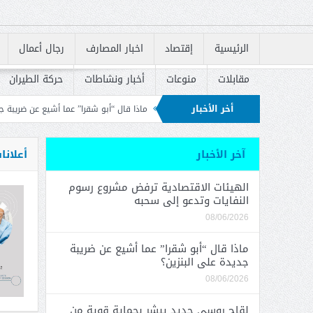
الرئيسية
إقتصاد
اخبار المصارف
رجال أعمال
مقابلات
منوعات
أخبار ونشاطات
حركة الطيران
أخر الأخبار
وتدعو إلى سحبه
ماذا قال “أبو شقرا” عما أشيع عن ضريبة جديدة على البنزين؟
ل
لإسكان في إعادة إطلاق القروض السكنية
آخر الأخبار
أعلانا
الهيئات الاقتصادية ترفض مشروع رسوم
النفايات وتدعو إلى سحبه
08/06/2026
ماذا قال “أبو شقرا” عما أشيع عن ضريبة
جديدة على البنزين؟
08/06/2026
لقاح روسي جديد يبشر بحماية قوية من