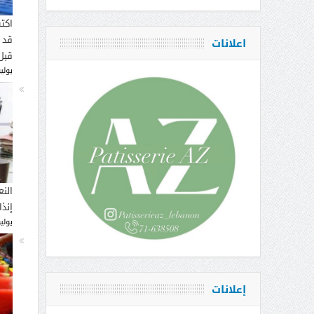
اكت
قد 
اعلانات
قبل
يوليو 16, 
النع
إنذ
يوليو 14, 
إعلانات