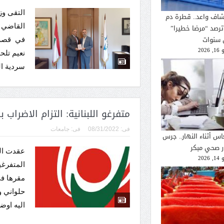
التقى وز
شاف واعد.. قطرة دم
القاضي 
ترصد “مرضا خطيرا”
 سنوات
في قصر ا
2026
نعيم تلح
سردية ال
متفرغو اللبنانية: التزام الاضراب
فى:
08/31/2022
فى:
جامعات
اس أثناء النهار.. جرس
ار صحي مبكر
عقدت اله
2026
المتفرغي
مقرها في
حلواني و
اليه اوض