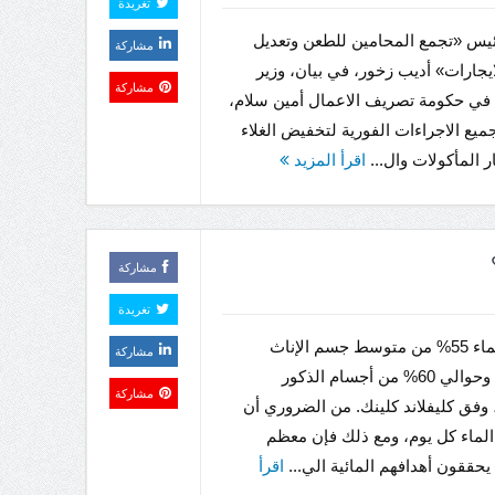
تغريدة
يس «تجمع المحامين للطعن وتعديل
مشاركة
ايجارات» أديب زخور، في بيان، وزير
مشاركة
 في حكومة تصريف الاعمال أمين سلام،
جميع الاجراءات الفورية لتخفيض الغلاء
 المأكولات وال...
اقرأ المزيد
مشاركة
تغريدة
يشكل الماء 55% من متوسط ​​جسم الإناث
مشاركة
البالغات وحوالي 60% من أجسام الذكور
مشاركة
، وفق كليفلاند كلينك. من الضروري أن
لماء كل يوم، ومع ذلك فإن معظم
 يحققون أهدافهم المائية الي...
اقرأ