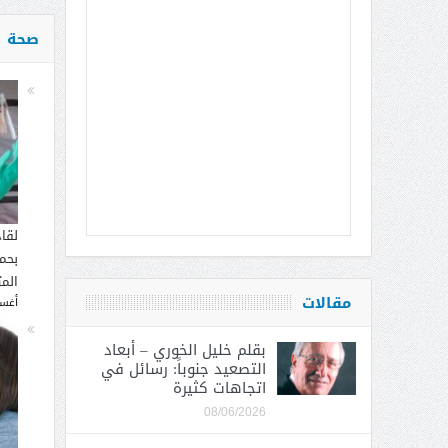
صحة
لقا
بحما
الم
مقالات
أغسطس
بقلم خليل الخوري – أبعاد
التصعيد جنوباً: رسائل في
اتجاهات كثيرة
08/06/2026