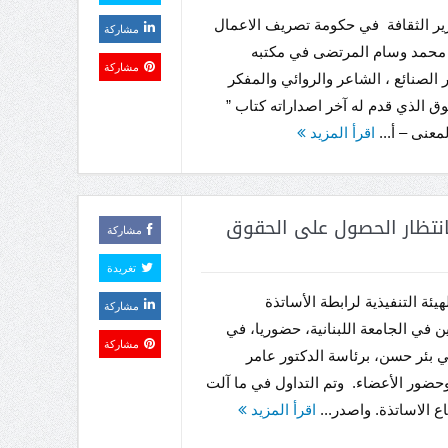
ير الثقافة في حكومة تصريف الاعمال
مشاركة
محمد وسام المرتضى في مكتبه
مشاركة
لصنائع ، الشاعر والروائي والمفكر
وق الذي قدم له آخر اصداراته كتاب ”
معنى – أ...
اقرأ المزيد
 بانتظار الحصول على الحقوق
مشاركة
تغريدة
يئة التنفيذية لرابطة الأساتذة
مشاركة
ن في الجامعة اللبنانية، حضوريا، في
مشاركة
 بئر حسن، برئاسة الدكتور عامر
حضور الأعضاء. وتم التداول في ما آلت
اع الاساتذة. واصدر...
اقرأ المزيد