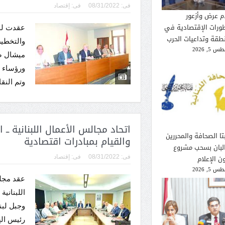
فى:
08/31/2022
فى:
إقتصاد
م عرض وأزعور
طورات الإقتصادية في
عقدت لجن
نطقة وتداعيات الحرب
والتخطيط
 5, 2026
ميشال ض
ورؤساء 
وتم النق
اتحاد مجالس الأعمال اللبنانية ــ ا
تا الصحافة والمحررين
والقيام بمبادرات اقتصادية
لبان بسحب مشروع
ن الإعلام
فى:
08/31/2022
فى:
إقتصاد
 5, 2026
عقد مجل
اللبناني
وجبل لب
رئيس اله