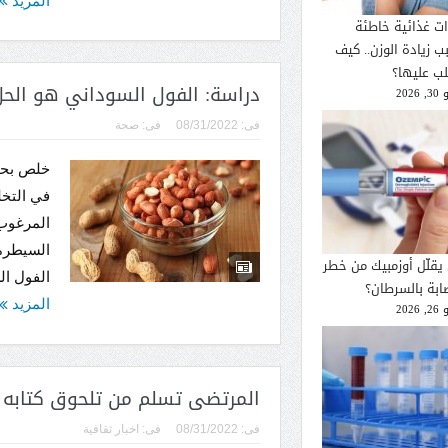
المزيد
ات غذائية خاطئة
ب زيادة الوزن.. كيف
لب عليها؟
دراسة: الفول السوداني هو الحل 
2026
فى:
08/31/2022
فى:
صحة
خلص بحث
في التخ
المرغوب
يقلّل أوزمبيك من خطر
الفول ا
صابة بالسرطان؟
المزيد
2026
المرتضى تسلم من تلحوق كتابه ا
فى:
08/31/2022
فى:
اخبار ثقافية