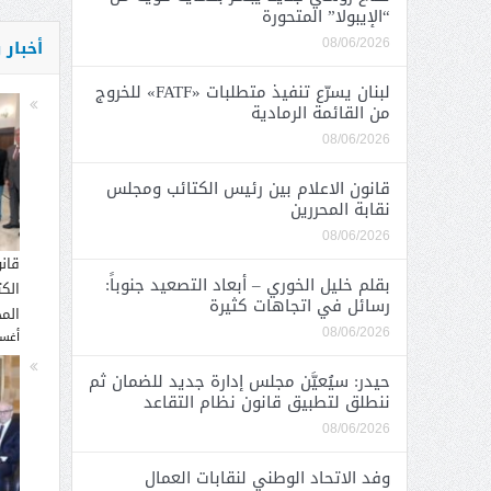
“الإيبولا” المتحورة
أخبار
08/06/2026
لبنان يسرّع تنفيذ متطلبات «FATF» للخروج
من القائمة الرمادية
08/06/2026
قانون الاعلام بين رئيس الكتائب ومجلس
نقابة المحررين
08/06/2026
قان
بقلم خليل الخوري – أبعاد التصعيد جنوباً:
الك
رسائل في اتجاهات كثيرة
المح
08/06/2026
أغسطس
حيدر: سيُعيَّن مجلس إدارة جديد للضمان ثم
ننطلق لتطبيق قانون نظام التقاعد
08/06/2026
وفد الاتحاد الوطني لنقابات العمال