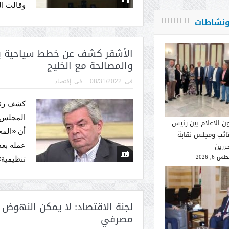
وقالت ال
 ونشاطات
الأشقر كشف عن خطط سياحية يعم
والمصالحة مع الخليج
فى:
08/31/2022
فى:
إقتصاد
كشف رئيس
المجلس ا
ون الاعلام بين رئيس
أن «المج
تائب ومجلس نقابة
ررين
 6, 2026
تنظيمية»،
لجنة الاقتصاد: لا يمكن النهوض 
مصرفي