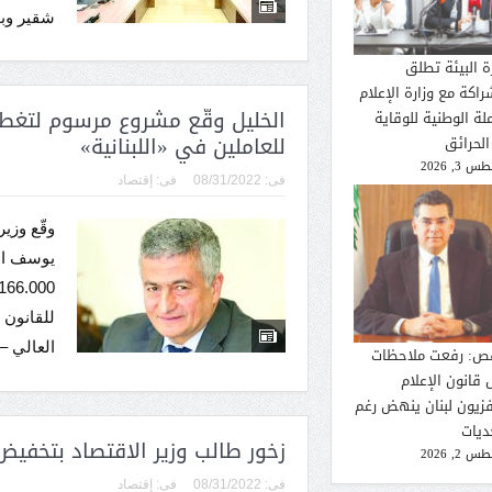
شقير وبح
ة البيئة تطلق
راكة مع وزارة الإعلام
الخليل وقّع مشروع مرسوم لتغطي
لة الوطنية للوقاية
للعاملين في «اللبنانية»
الحرائق
 3, 2026
فى:
08/31/2022
فى:
إقتصاد
وقّع وزي
يوسف ال
العالي – 
ص: رفعت ملاحظات
 قانون الإعلام
فزيون لبنان ينهض رغم
ديات
زخور طالب وزير الاقتصاد بتخفيض
 2, 2026
فى:
08/31/2022
فى:
إقتصاد