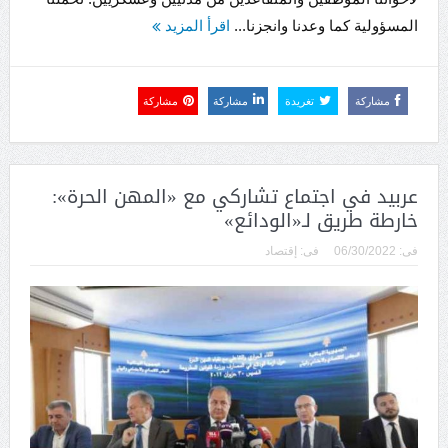
المسؤولية كما وعدنا وانجزنا...
اقرأ المزيد
مشاركة
تغريدة
مشاركة
مشاركة
عربيد في اجتماع تشاركي مع «المهن الحرة»:
خارطة طريق لـ«الودائع»
فى:
06/30/2022
فى:
إقتصاد