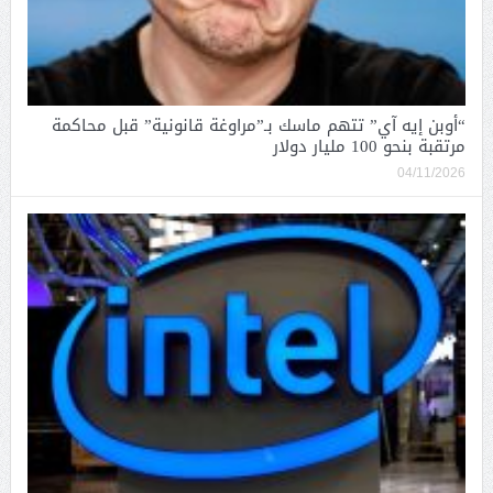
“أوبن إيه آي” تتهم ماسك بـ”مراوغة قانونية” قبل محاكمة
مرتقبة بنحو 100 مليار دولار
04/11/2026