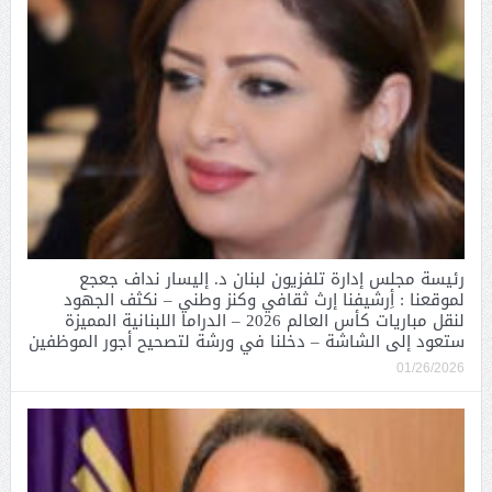
رئيسة مجلس إدارة تلفزيون لبنان د. إليسار نداف جعجع
لموقعنا : أِرشيفنا إرث ثقافي وكنز وطني – نكثف الجهود
لنقل مباريات كأس العالم 2026 – الدراما اللبنانية المميزة
ستعود إلى الشاشة – دخلنا في ورشة لتصحيح أجور الموظفين
01/26/2026