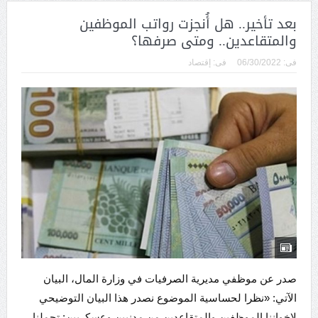
بعد تأخير.. هل أُنجزت رواتب الموظفين
والمتقاعدين.. ومتى صرفها؟
فى:
06/30/2022
فى:
إقتصاد
صدر عن موظفي مديرية الصرفيات في وزارة المال، البيان
الآتي: «نظرا لحساسية الموضوع نصدر هذا البيان التوضيحي
لاخواننا الموظفين والمتقاعدين من مدنيين وعسكريين: تحملنا