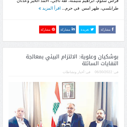
فراس سلوم، ابراهيم منيمنة، طه ناجي، أحمد الخير وعدنان
طرابلسي، ظهر امس في حرم...
اقرأ المزيد
مشاركة
تغريدة
مشاركة
مشاركة
بوشكيان وعلوية: الالتزام البيئي بمعالجة
النفايات السائلة
فى:
06/30/2022
فى:
أخبار ونشاطات