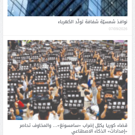
نوافذ شمسيّة شفافة تولّد الكهرباء
07/09/2026
قضاء كوريا يكبّل إضراب «سامسونغ»… والمخاوف تحاصر
«إمدادات» الذكاء الاصطناعي