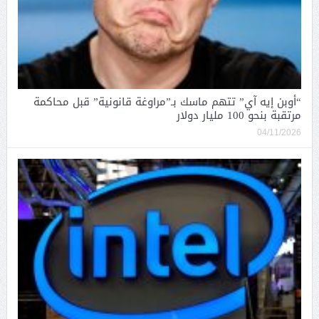
“أوبن إيه آي” تتهم ماسك بـ”مراوغة قانونية” قبل محاكمة
مرتقبة بنحو 100 مليار دولار
04/11/2026