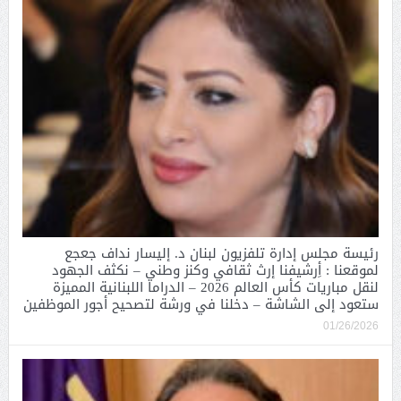
رئيسة مجلس إدارة تلفزيون لبنان د. إليسار نداف جعجع
لموقعنا : أِرشيفنا إرث ثقافي وكنز وطني – نكثف الجهود
لنقل مباريات كأس العالم 2026 – الدراما اللبنانية المميزة
ستعود إلى الشاشة – دخلنا في ورشة لتصحيح أجور الموظفين
01/26/2026