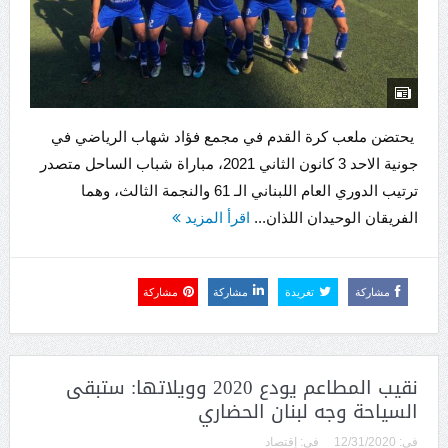
يحتضن ملعب كرة القدم في مجمع فؤاد شهاب الرياضي في
جونية الاحد 3 كانون الثاني 2021، مباراة شباب الساحل متصدر
ترتيب الدوري العام اللبناني الـ 61 والنجمة الثالث، وهما
الفريقان الوحيدان اللذان...
اقرأ المزيد
مشاركة
تغريدة
مشاركة
مشاركة
نقيب المطاعم يودع 2020 وويلاتها: ستبقى
السياحة وجه لبنان الحضاري
فى:
12/31/2020
فى:
إقتصاد