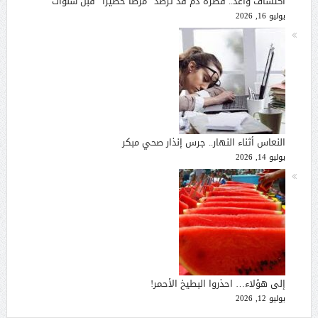
اكتشاف واعد.. قطرة دم قد ترصد “مرضا خطيرا” قبل سنوات
يوليو 16, 2026
النعاس أثناء النهار.. جرس إنذار صحي مبكر
يوليو 14, 2026
إلى هؤلاء… احذروا البطيخ الأحمر!
يوليو 12, 2026