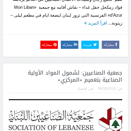
فؤاد زمكحل حفل غداء – نقاش أقامه مع جمعية «Mon Liban
d’Azur» الفرنسية التي تزور لبنان لبضعة ايام في مطعم ليلى –
زيتونة...
اقرأ المزيد
مشاركة
تغريدة
مشاركة
مشاركة
جمعية الصناعيين: لشمول المواد الأولية
الصناعية بتعميم «المركزي»
فى:
09/30/2019
فى:
إقتصاد