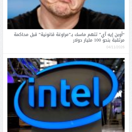
“أوبن إيه آي” تتهم ماسك بـ”مراوغة قانونية” قبل محاكمة
مرتقبة بنحو 100 مليار دولار
04/11/2026