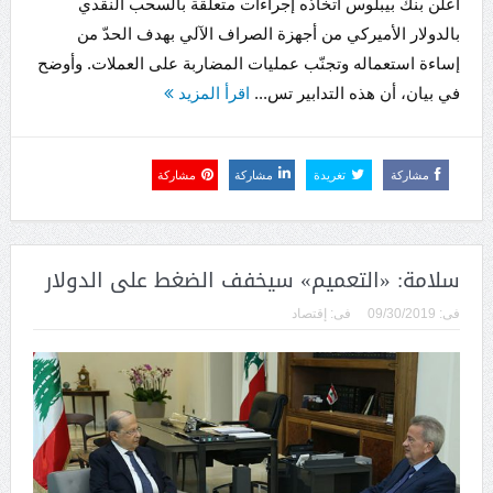
أعلن بنك بيبلوس اتخاذه إجراءات متعلقة بالسحب النقدي
بالدولار الأميركي من أجهزة الصراف الآلي بهدف الحدّ من
إساءة استعماله وتجنّب عمليات المضاربة على العملات. وأوضح
في بيان، أن هذه التدابير تس...
اقرأ المزيد
مشاركة
تغريدة
مشاركة
مشاركة
سلامة: «التعميم» سيخفف الضغط على الدولار
فى:
09/30/2019
فى:
إقتصاد