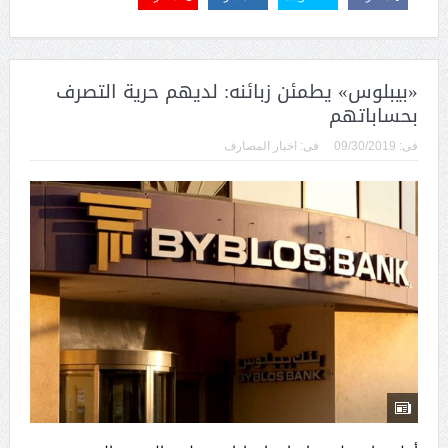
«بيبلوس» يطمئن زبائنه: لديهم حرية التصرف
بحساباتهم
فى:
09/30/2019
فى:
اخبار المصارف