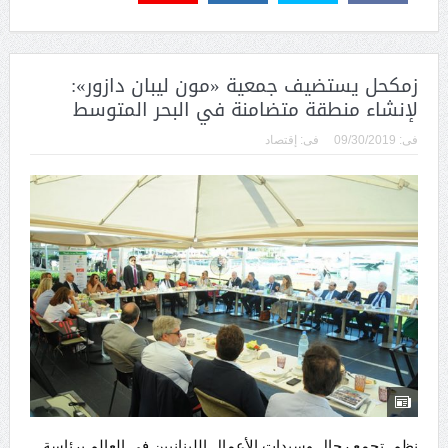
زمكحل يستضيف جمعية «مون ليبان دازور»:
لإنشاء منطقة متضامنة في البحر المتوسط
فى:
09/30/2019
فى:
إقتصاد
نظم تجمع رجال وسيدات الأعمال اللبنانيين في العالم برئاسة