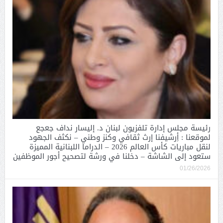
رئيسة مجلس إدارة تلفزيون لبنان د. إليسار نداف جعجع
لموقعنا : أِرشيفنا إرث ثقافي وكنز وطني – نكثف الجهود
لنقل مباريات كأس العالم 2026 – الدراما اللبنانية المميزة
ستعود إلى الشاشة – دخلنا في ورشة لتصحيح أجور الموظفين
01/26/2026