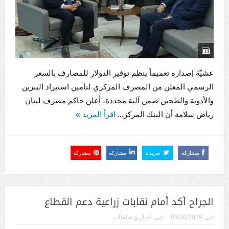
عشيّة إصداره تعميماً ينظم توفير الدولار للمصارف بالسعر
الرسمي المعلن من المصرف المركزي لتأمين استيراد البنزين
والأدوية والطحين ضمن آلية محددة، أعلن حاكم مصرف لبنان
رياض سلامة أن البنك المركز...
اقرأ المزيد
مشاركة
تغريدة
مشاركة
مشاركة
الجراح أكد أمام نقابات زراعية دعم القطاع
فى:
09/30/2019
فى:
أخبار ونشاطات