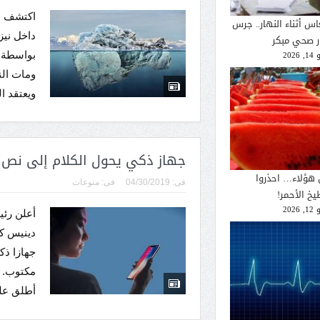
اكتشف ال
اس أثناء النهار.. جرس
داخل نيز
ار صحي مبكر
2026
بواسطة ن
ومات ال
ويعتقد ال
جهاز ذكي يحول الكلام إلى نص
 هؤلاء… احذروا
فى:
04/30/2019
فى:
منوعات
يخ الأحمر!
2026
أعلن رئ
دينيس ك
جهازا ذك
مكتوب. و
أطلق عل