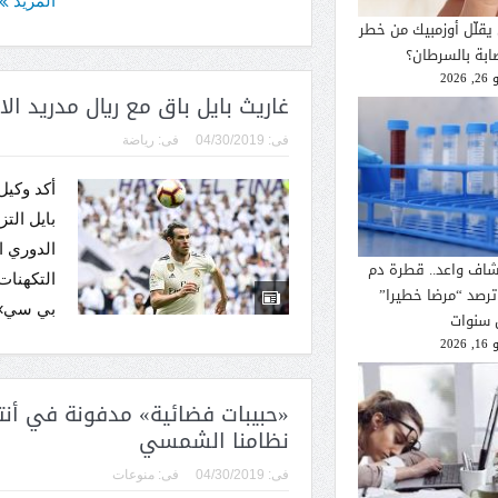
المزيد
يقلّل أوزمبيك من خطر
صابة بالسرطان؟
2026
غاريث بايل باق مع ريال مدريد ال
فى:
04/30/2019
فى:
رياضة
أكد وكيل
بايل الت
الدوري ا
شاف واعد.. قطرة دم
التكهنات
ترصد “مرضا خطيرا”
بي سي» 
 سنوات
2026
«حبيبات فضائية» مدفونة في أنتا
نظامنا الشمسي
فى:
04/30/2019
فى:
منوعات