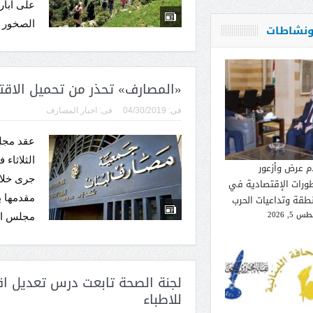
على آبار
الصخور م
 ونشاطات
«المصارف» تحذر من تحميل الاقت
فى:
04/30/2019
فى:
اخبار المصارف
عقد مجل
م عرض وأزعور
جرى خلال
طورات الإقتصادية في
نطقة وتداعيات الحرب
مقدمها ب
 5, 2026
مجلس الو
لجنة الصحة تابعت درس تعديل اقت
للاطباء