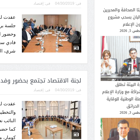
فى:
04/30/2019
فى:
إقتصاد
تا الصحافة والمحررين
لبان بسحب مشروع
عقدت لجن
ن الإعلام
جلسة برئ
 5, 2026
وحضور ال
فادي سعد
شري، ال
لجنة الاقتصاد تجتمع بحضور وفد 
ة البيئة تطلق
فى:
04/30/2019
فى:
إقتصاد
راكة مع وزارة الإعلام
لة الوطنية للوقاية
عقدت لجن
الحرائق
والتخطيط
 3, 2026
النائب ن
كما حضر 
كومار، م