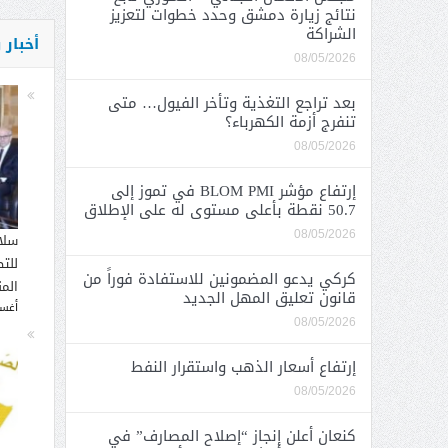
نتائج زيارة دمشق وحدد خطوات لتعزيز
الشراكة
أخبار
08/05/2026
بعد تراجع التغذية وتأخر الفيول… متى
تنفرج أزمة الكهرباء؟
08/05/2026
إرتفاع مؤشر BLOM PMI في تموز إلى
50.7 نقطة بأعلى مستوى له على الإطلاق
08/05/2026
سلا
للت
كركي يدعو المضمونين للاستفادة فوراً من
الم
قانون تعليق المهل الجديد
أغسطس
08/05/2026
إرتفاع أسعار الذهب واستقرار النفط
08/05/2026
كنعان أعلن إنجاز “إصلاح المصارف” في