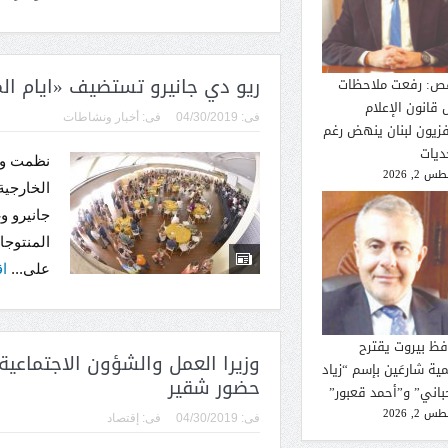
ريو دي جانيرو تستضيف «ايام المنت
ص: رفعت ملاحظات
 قانون الإعلام
فى:
04/30/2019
فى:
أخبار ونشاطات
فزيون لبنان ينهض رغم
ديات
نظمت وزا
 2, 2026
الخارجية
جانيرو وغ
المنتوجات
على...
اق
فظ بيروت يقترح
وزيرا العمل والشؤون الاجتماعية
ية شارعَين بإسم “زياد
حضور شقير
حباني” و”أحمد قعبور”
 2, 2026
فى:
04/30/2019
فى:
إقتصاد