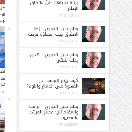
زيارة نتنياهو على «اتفاق
الإطار»
هل 
الإ
07/27/2026
يوليو 26, 
بقلم خليل الخوري – إطار
الاتفاق يجب إعطاؤه فرصة
07/22/2026
بقلم خليل الخوري – هدى
رحلت لتبقى
07/20/2026
اكت
قد 
كيف يؤثر التوقف عن
قبل
القهوة على الدماغ والنوم؟
يوليو 16, 
07/13/2026
بقلم خليل الخوري – ترامب
والمفاجأتان: مصير المرشد
والمضيق
07/13/2026