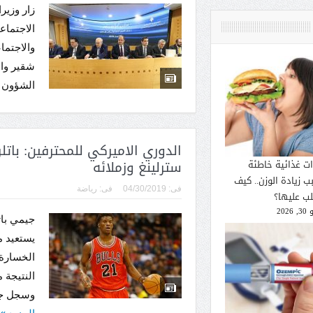
زار وزير
الاجتماع
والاجتما
شقير وال
الشؤون ا
الدوري الاميركي للمحترفين: باتل
سترلينغ وزملائه
ات غذائية خاطئة
ب زيادة الوزن.. كيف
فى:
04/30/2019
فى:
رياضة
لب عليها؟
2026
جيمي بات
يستعيد م
الخسارة 
وسجل جيمي باتلر