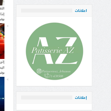
النع
اعلانات
إنذ
يوليو 14, 
إلى
البط
يوليو 12, 
إعلانات