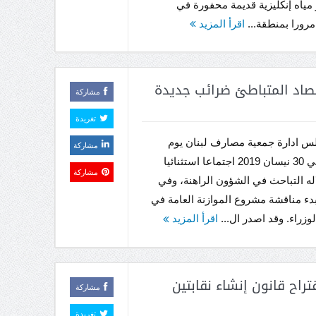
 مياه إنكليزية قديمة محفورة في
رورا بمنطقة...
اقرأ المزيد
صاد المتباطئ ضرائب جديدة
مشاركة
تغريدة
س ادارة جمعية مصارف لبنان يوم
مشاركة
الثلاثاء في 30 نيسان 2019 اجتماعا استثنائيا
مشاركة
ه التباحث في الشؤون الراهنة، وفي
دء مناقشة مشروع الموازنة العامة في
زراء. وقد اصدر ال...
اقرأ المزيد
راح قانون إنشاء نقابتين
مشاركة
تغريدة