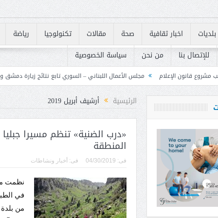
بلديات
اخبار ثقافية
صحة
مقالات
تكنولوجيا
رياضة
للإتصال بنا
من نحن
سياسة الخصوصية
مجلس الأعمال اللبناني – السوري تابع نتائج زيارة دمشق وحدد خطوات لتعزيز الشراك
الرئيسية
أرشيف أبريل 2019
ت
«درب الضنية» تنظم مسيرا جبليا
المنطقة
فى:
04/30/2019
فى:
أخبار ونشاطات
نظمت مجم
من بلدة 