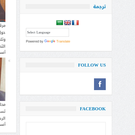
ترجمة
مرق
حول
وتل
Powered by
Translate
التح
أغسطس
FOLLOW US
محا
FACEBOOK
تسم
الر
أغسطس