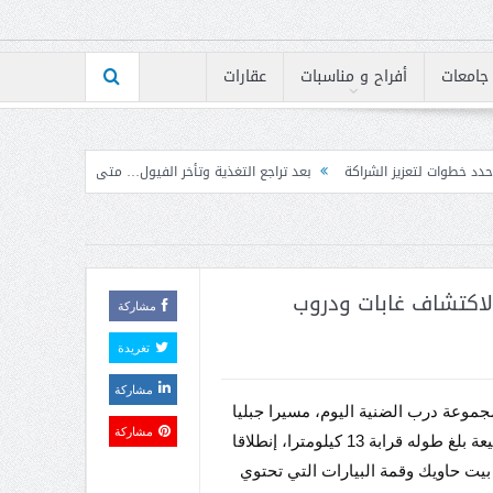
جامعات
أفراح و مناسبات
عقارات
ة
بعد تراجع التغذية وتأخر الفيول… متى تنفرج أزمة الكهرباء؟
إرتفاع مؤشر BLOM PMI في تموز إلى 50.7 نقطة بأعلى مستوى له على الإطلاق
 لاكتشاف غابات ودروب
مشاركة
تغريدة
مشاركة
وعة درب الضنية اليوم، مسيرا جبليا
مشاركة
في الطبيعة بلغ طوله قرابة 13 كيلومترا، إنطلاقا
بيت حاويك وقمة البيارات التي تحتوي