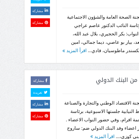
مشاركة
ة الصحة العامة والشؤون الاجتماعية
مشاركة
اسة النائب الدكتور عاصم عراجي
نواب: بكر الحجيري، بلال عبد الله،
، بيار بو عاصي، ديما جمالي، امين
كسندر ماطوسيان، فادي...
اقرأ المزيد
من البنك الدولي
مشاركة
تغريدة
ة الاقتصاد الوطني والتجارة والصناعة
مشاركة
 النيابية جلستها الاسبوعية، برئاسة
مشاركة
عمة افرام، وفي حضور النواب الاعضاء .
اعضاء وفد البنك الدولي ضم: ساروج
نى كوزي،...
اقرأ المزيد