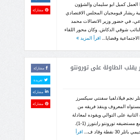
ا العمل كميل ابو سليمان والشؤون
مشاركة
ية ريشار قيومجيان المجلس الاقتصادي
عي، في حضور وزير الاتصالات محمد
نائب شوقي الدكاش. وكان محور اللقاء
لاجتماعية وقضايا...
اقرأ المزيد
ر يقلب الطاولة على تورونتو
مشاركة
تغريدة
مشاركة
لر نجم فيلادلفيا سفنتي سيكسرز
مشاركة
ستواه المعروف وينقذ فريقه من
الثانية على التوالي ويقوده لمعادلة
النتيجة مع مستضيفه تورونتو رابتورز (1-1).
 30 نقطة وقاد ف...
اقرأ