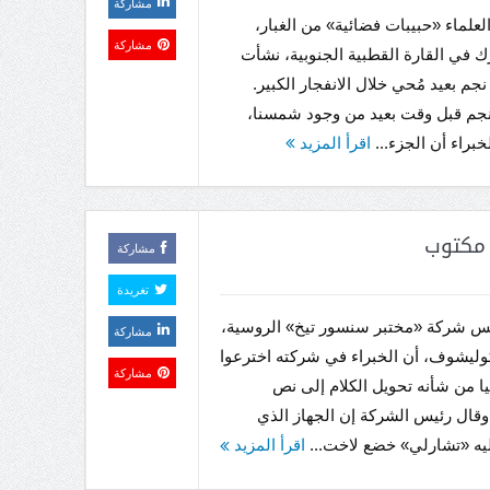
مشاركة
علماء «حبيبات فضائية» من الغبار،
مشاركة
ك في القارة القطبية الجنوبية، نشأت
جم بعيد مُحي خلال الانفجار الكبير.
نجم قبل وقت بعيد من وجود شمسنا،
خبراء أن الجزء...
اقرأ المزيد
 مكتوب
مشاركة
تغريدة
يس شركة «مختبر سنسور تيخ» الروسية،
مشاركة
وليشوف، أن الخبراء في شركته اخترعوا
مشاركة
يا من شأنه تحويل الكلام إلى نص
قال رئيس الشركة إن الجهاز الذي
يه «تشارلي» خضع لاخت...
اقرأ المزيد