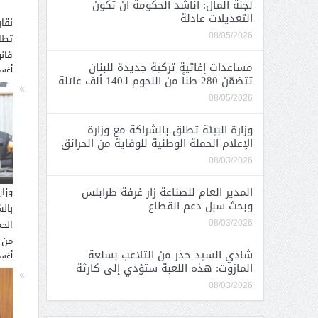
لجنة المال: أناشد الحكومة أن تكون
التعديلات عادلة
نقاب
تطا
08/05/2026
قانو
مساعدات إغاثية تركية جديدة للبنان
أغسطس
تتضمّن 280 طناً من اللحوم لـ140 ألف عائلة
08/05/2026
وزارة البيئة تطلق بالشراكة مع وزارة
الإعلام الحملة الوطنية للوقاية من الحرائق
08/03/2026
المدير العام للصناعة زار غرفة طرابلس
وزار
وبحث سبل دعم القطاع
بالش
الحم
08/03/2026
من 
شادي السيد حذر من التلاعب بسلعة
أغسطس
المازوت: هذه اللعبة ستؤدي إلى كارثة
08/03/2026