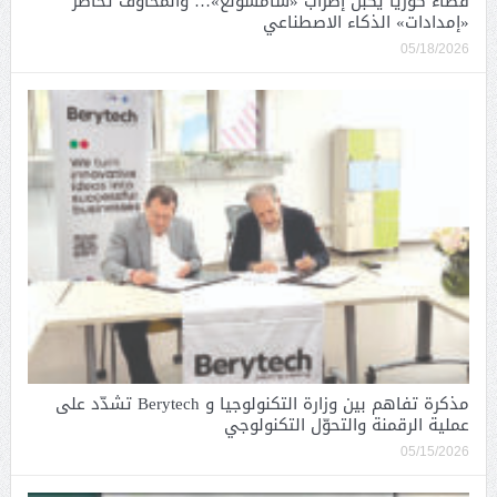
قضاء كوريا يكبّل إضراب «سامسونغ»… والمخاوف تحاصر
«إمدادات» الذكاء الاصطناعي
05/18/2026
مذكرة تفاهم بين وزارة التكنولوجيا و Berytech تشدّد على
عملية الرقمنة والتحوّل التكنولوجي
05/15/2026