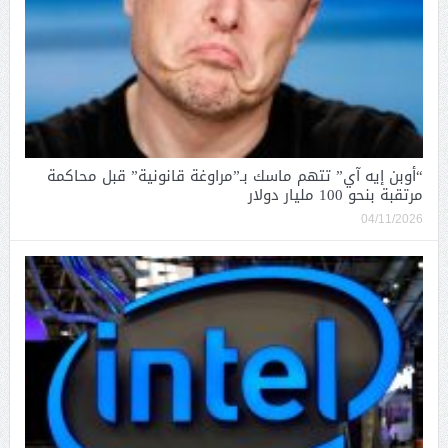
“أوبن إيه آي” تتهم ماسك بـ”مراوغة قانونية” قبل محاكمة
مرتقبة بنحو 100 مليار دولار
04/11/2026