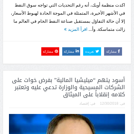
اكدت منظمة أوبك، أنه رغم التحديات التي تواجه سوق النفط
في الأشهر الأخيرة، المتمثلة في الموجة الحادة لهبوط الأسعار،
إلا أن حالة التفاؤل بمستقبل صناعة النفط الخام في العالم ما
زالت متماسكة. وأ...
اقرأ المزيد
مشاركة
تغريدة
مشاركة
مشاركة
أسود يتهم “ميليشيا المالية” بفرض خوات على
الشركات المسيحية والوزارة تدعي عليه وتعتبر
كلامه إنقلاباً على الميثاق
فى:
12/30/2018
فى:
إقتصاد