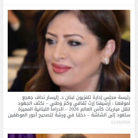
رئيسة مجلس إدارة تلفزيون لبنان د. إليسار نداف جعجع
لموقعنا : أِرشيفنا إرث ثقافي وكنز وطني – نكثف الجهود
لنقل مباريات كأس العالم 2026 – الدراما اللبنانية المميزة
ستعود إلى الشاشة – دخلنا في ورشة لتصحيح أجور الموظفين
01/26/2026