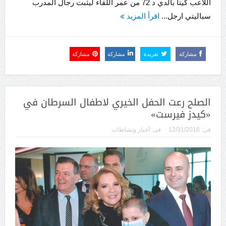
اللاعب كيتا بالدي د 72 من عمر اللقاء ليثبت رجال المدرب ​
سباليتي​ ارجل...
اقرأ المزيد
مشاركة
تغريدة
مشاركة
مشاركة
الصلح رعت الحفل الخيري لاطفال السرطان في
«كيدز فيرست»
فى:
12/31/2018
فى:
أخبار ونشاطات