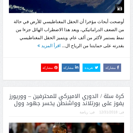
أوضحت أبحاث مؤخرا أن الحقل المغناطيسي للأرض في حالة
من الضعف الدراماتيكي، ويعد هذا الاضطراب الهائل جزءا من
نمط يستمر لأكثر من ألف عام. ويتميز الحقل المغناطيسي
بقدرته على حمايتنا من الرياح ال...
اقرأ المزيد
مشاركة
تغريدة
مشاركة
مشاركة
كرة سلة / الدوري الاميركي للمحترفين – ووريورز
يفوز على بورتلاند وواشنطن يخسر جهود وول
فى:
12/31/2018
فى:
رياضة