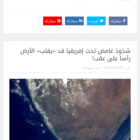
مشاركة
تغريدة
مشاركة
مشاركة
شذوذ غامض تحت إفريقيا قد «يقلب» الأرض
رأسا على عقب!
فى:
12/31/2018
فى:
منوعات