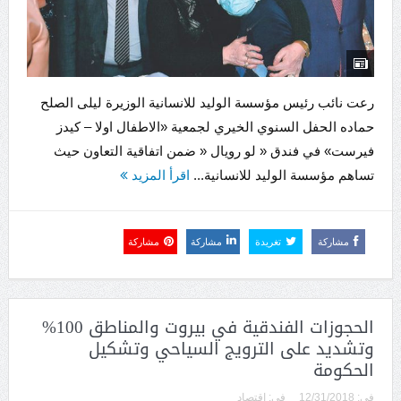
رعت نائب رئيس مؤسسة الوليد للانسانية الوزيرة ليلى الصلح
حماده الحفل السنوي الخيري لجمعية «الاطفال اولا – كيدز
فيرست» في فندق « لو رويال « ضمن اتفاقية التعاون حيث
تساهم مؤسسة الوليد للانسانية...
اقرأ المزيد
مشاركة
تغريدة
مشاركة
مشاركة
الحجوزات الفندقية في بيروت والمناطق 100%
وتشديد على الترويج السياحي وتشكيل
الحكومة
فى:
12/31/2018
فى:
إقتصاد