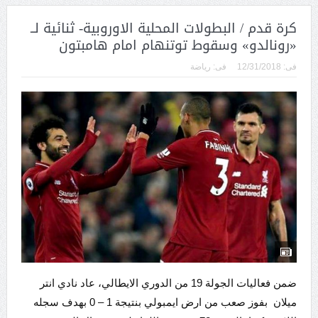
كرة قدم / البطولات المحلية الاوروبية- ثنائية لــ
«رونالدو» وسقوط توتنهام امام هامبتون
فى:
12/31/2018
فى:
رياضة
ضمن فعاليات الجولة 19 من الدوري الايطالي، عاد نادي ​انتر ​
ميلان​ بفوز صعب من ارض ​ايمبولي​ بنتيجة 1 – 0 بهدف سجله