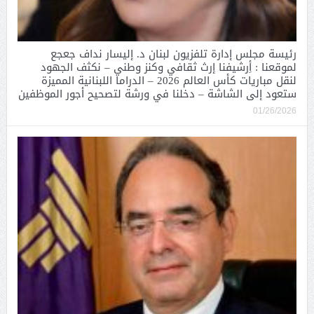
رئيسة مجلس إدارة تلفزيون لبنان د. إليسار نداف جعجع
لموقعنا : أِرشيفنا إرث ثقافي وكنز وطني – نكثف الجهود
لنقل مباريات كأس العالم 2026 – الدراما اللبنانية المميزة
ستعود إلى الشاشة – دخلنا في ورشة لتصحيح أجور الموظفين
01/26/2026