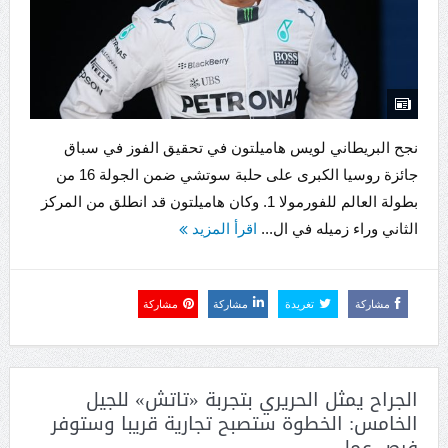
نجح البريطاني ​لويس هاميلتون​ في تحقيق الفوز في ​سباق
جائزة روسيا الكبرى​ على ​حلبة سوتشي​ ضمن الجولة 16 من
بطولة العالم للفورمولا 1. وكان هاميلتون قد انطلق من المركز
الثاني وراء زميله في ال...
اقرأ المزيد
مشاركة
تغريدة
مشاركة
مشاركة
الجراح يمثل الحريري بتجربة «تاتش» للجيل
الخامس: الخطوة ستصبح تجارية قريبا وستوفر
فرص عمل