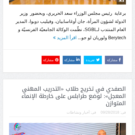
برعاية رئيس مجلس الوزراء سعد الحريري، وبحضور وزير
الدولة لشؤون المرأة، جان أوغاسابيان، وفيليب دوبوا، المدير
العام المنتدب لـSGBL، نظّمت الوكالة الجامعيّة الفرنسيّة و
Berytech ولوريان لو جو...
اقرأ المزيد
مشاركة
تغريدة
مشاركة
مشاركة
الصفدي في تخريج طلاب «التدريب المهني
المعجل»: لوضع طرابلس على خارطة الإنماء
المتوازن
فى:
09/28/2018
فى:
أخبار ونشاطات