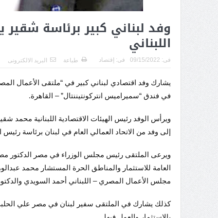
وفد لبناني كبير برئاسة شقير 
اللبناني
فى:
09/15/2022
فى:
إقتصاد
طباعة
البريد الالكترونى
في فندق “سميراميس انتركونتيننتال” – القاهرة.
ويرأس الوفد رئيس الهيئات الاقتصادية اللبنانية محمد ش
إلى وفد من الاتحاد العمالي العام في لبنان برئاسة رئيس ال
ويرعى الملتقى رئيس مجلس الوزراء في مصر الدكتور مصط
العامة للاستثمار والمناطق الحرة المستشار محمد عبدالوها
مجلس الأعمال المصري – اللبناني أحمد السويدي والدكتور ر
كذلك يشارك في الملتقى سفير لبنان في مصر علي الحلبي، 
بالاستثمار والعمل فيها.