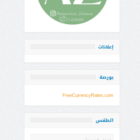
إعلانات
بورصة
FreeCurrencyRates.com
الطقس