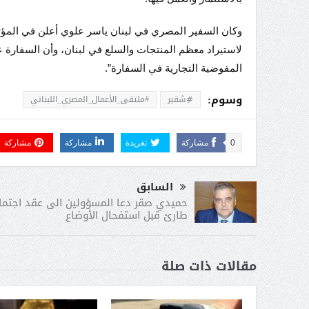
وكان السفير المصري في لبنان ياسر علوي أعلن في المؤتم
لاستيراد معظم المنتجات والسلع في لبنان، وأن السفارة 
المفوضية التجارية في السفارة”.
وسوم:
#ِشقير
#ملتقى_الأعمال_المصري_اللبناني
0
مشاركة
تغريدة
مشاركة
مشاركة
السابق
حميدي صقر دعا المسؤولين الى عقد اجتما
طارئ قبل استفحال الأوضاع
مقالات ذات صلة