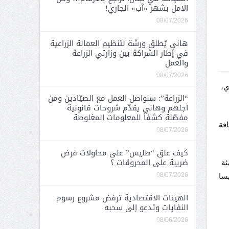
الامل بشهر «آب» الجاري!
08/07/2026
هاني يُطلق ورشة لتنظيم العمالة الزراعية
في إطار الشراكة بين وزارتي الزراعة
والعمل
08/07/2026
ته السادسة بعد ظهر الأحد في 18 الجاري،
“الزراعة”: سنواصل العمل مع الصيّادين ومن
أجلهم وهاني يقدّم شروحات قانونية
مفصّلة كشفاً للمعلومات المغلوطة
افة
08/07/2026
كيف علق “طليس” على محاولات فرض
ضريبة على المحروقات ؟
ئة
08/07/2026
يسا
الهيئات الاقتصادية ترفض مشروع رسوم
النفايات وتدعو إلى سحبه
08/06/2026