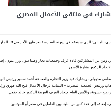
يشارك في ملتقى الأعمال المصري
يشارك وفد اقتصادي لبناني كبير في “ملتقى الأعمال المصري-اللبناني” الذي سينعقد في دور
قير، ومن بين المشاركين قادة غرف وجمعيات تجار وصناعيون وزراعيون، إض
اتحاد الدكتور بشارة الأسمر.
فى مدبولي، ويشارك فيه وزير التجارة والصناعة أحمد سمير ورئيس الهي
ب ورئيس الجمعية المصرية – اللبنانية لرجال الأعمال فتح الله فوزي ورئ
بيع حسونة، والأمين العام لإتحاد الغرف العربية الدكتور خالد حنفي.
إضافة إلى عدد كبير من اللبنانيين العاملين في مصر أو المهتمين