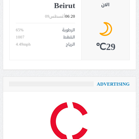
Beirut
الان
06:20
أغسطس09
الرطوبة
65%
الضغط
1007
29℃
الرياح
4.49mph
ADVERTISING