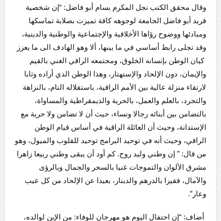
وقال محقق الكتب نجل المكرم بسام أبو فاضل: “إن شخصية
فريد أبو فاضل الجامعة لوجوهه كافة تميزت بصلابة تماسكها
ومبادئها ووضوح رؤاها الأخلاقية والإجتماعية والوطنية والدينية،
وقد تجلى رابط أساسي في ما بينها، ألا وهو الهادف الى ما يعزز
كيان الوطن بإنسانه الخلوق، ومجتمعه الراقي الغني بالقيم
والإيمان، دون الإلحاد والإستهتار، وهذا الوطن الذي أراده وثابا
لارتقاء منزلة عالية بين الأمم الراقية، باستقلاله التام، بالنزاهة
والتجرد، بالعلم والعمل، بالحرية والديمقراطية والمساواة،
بالتضامن بين أبنائه رجالا ونساء، حيث أن لا تضامن ولا حرية مع
الإستدانة، وحيث أن العائلة الراقية في أساس قيام الوطن
الراقي، وحيث أنه في توحيد البرامج توحيد للقلوب والميول، وهو
من قال: ” إن وطني وليد روح. كم أود أن يبقى وطني ربيعا زاهرا
مشرق الألوان والتموجات غنيا بالسحر والجمال وبالرؤى
والآمال، فقيرا بالدرهم والدينار، بعيدا عن الإلحاد من كل عيب
وعار”.
أضاف: “إن احتفال اليوم هو مهرجان للوفاء: من الإبن لوالده،