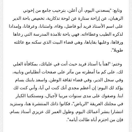
وتابع: “يسعدني اليوم، أن أعلن، بترحيب جامع من إخوتي
الرهبان، عن إزاحة ستارة عن لوحة تذكارية، تخصِص باحة الدير
على اسم الأستاذ فريد أبو فاضل، وفاء، وامتنانا، وعرفانا، وإمدادا
لذكره الطيب وعطاءاته. فهي باحة تلامذة المدرسة التي رعاها
ورقاها، وعليها بقاياها، وهي فضاء البيت الذي سكنه مع عائلته
طويلا”.
وختم: “اهنأ يا أستاذ فريد حيث أنت في عليائك، بمكافأة العلي
لك، على كم ما أمطرته من مآثر على صفحات أنطلياس ونابيه،
وفي سجل الدير، وفي فضاء ثقافة الوطن. واسعد بابنك بسام
يؤكد لك اليوم: إن أعظم مجدي أنك كنت لي أبا، وأني كنت لك
ابنا. وصفوك على مدى سنوات مربيا لأجيال، ومستكتبا الكبار
في مجلتك العريقة “الرياض”، فكانوا ذاتك المنتشرة هنا، وستزيد
انتشارا بنشر أعمالك اليوم. وطول العمر لك عزيزي أستاذ بسام.
فإن من احترم أباه طالت أيامه”.