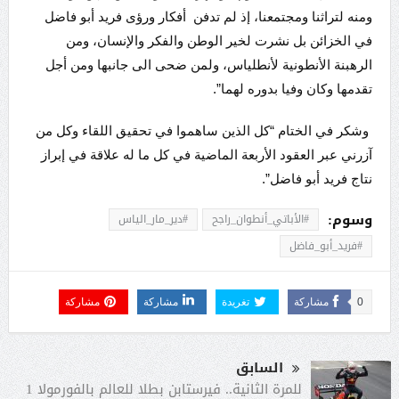
ومنه لتراثنا ومجتمعنا، إذ لم تدفن أفكار ورؤى فريد أبو فاضل
في الخزائن بل نشرت لخير الوطن والفكر والإنسان، ومن
الرهبنة الأنطونية لأنطلياس، ولمن ضحى الى جانبها ومن أجل
تقدمها وكان وفيا بدوره لهما”.
وشكر في الختام “كل الذين ساهموا في تحقيق اللقاء وكل من
آزرني عبر العقود الأربعة الماضية في كل ما له علاقة في إبراز
نتاج فريد أبو فاضل”.
وسوم:
#الأباتي_أنطوان_راجح
#دير_مار_الياس
#فريد_أبو_فاضل
0
مشاركة
تغريدة
مشاركة
مشاركة
السابق
للمرة الثانية.. فيرستابن بطلا للعالم بالفورمولا 1