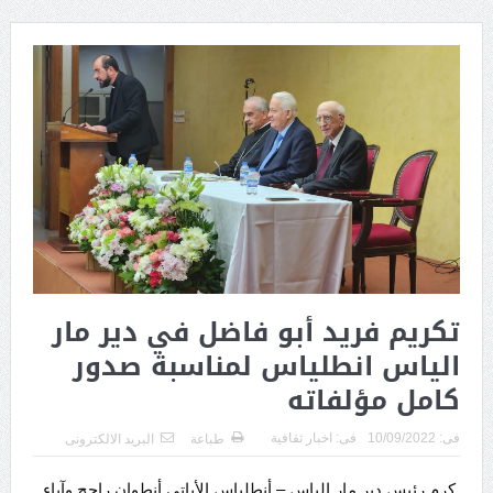
تكريم فريد أبو فاضل في دير مار
الياس انطلياس لمناسبة صدور
كامل مؤلفاته
فى:
10/09/2022
فى:
اخبار ثقافية
طباعة
البريد الالكترونى
كرم رئيس دير مار الياس – أنطلياس الأباتي أنطوان راجح وآباء