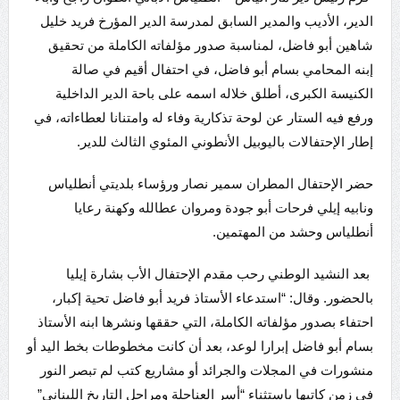
الدير، الأديب والمدير السابق لمدرسة الدير المؤرخ فريد خليل
شاهين أبو فاضل، لمناسبة صدور مؤلفاته الكاملة من تحقيق
إبنه المحامي بسام أبو فاضل، في احتفال أقيم في صالة
الكنيسة الكبرى، أطلق خلاله اسمه على باحة الدير الداخلية
ورفع فيه الستار عن لوحة تذكارية وفاء له وامتنانا لعطاءاته، في
إطار الإحتفالات باليوبيل الأنطوني المئوي الثالث للدير.
حضر الإحتفال المطران سمير نصار ورؤساء بلديتي أنطلياس
ونابيه إيلي فرحات أبو جودة ومروان عطالله وكهنة رعايا
أنطلياس وحشد من المهتمين.
بعد النشيد الوطني رحب مقدم الإحتفال الأب بشارة إيليا
بالحضور. وقال: “استدعاء الأستاذ فريد أبو فاضل تحية إكبار،
احتفاء بصدور مؤلفاته الكاملة، التي حققها ونشرها ابنه الأستاذ
بسام أبو فاضل إبرارا لوعد، بعد أن كانت مخطوطات بخط اليد أو
منشورات في المجلات والجرائد أو مشاريع كتب لم تبصر النور
في زمن كاتبها باستثناء “أسر العناحلة ومراحل التاريخ اللبناني”