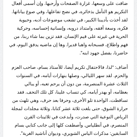
ضاقت على وسعها، غزارة الصفحات وأرحبها. وإن أسمى أفعال
التكريم هو التأمل بذخائره، في نضج تفاعلها، وفي صوغ بياناتها.
لقد أخذت بأديبنا الكبير، في تشعب موضوعات أدبه، وحيوية
فكره، وسعة أفقه، وامتداد دروبه، وإنسانية إحساسه، وحركية
الحرية في غيرته على قيم الإنسان. فقد تزين بما شاء ربنا، من
فهم واطلاع، فسبحانه واهبا قديرا. وها إن ماضيه يدفق اليوم، في
حاضرنا، بفضل جهود ابنه”.
أضاف: “لذا، فالاحتفال تكريم أيضا، للأستاذ بسام، صاحب العزم
والحزم. لقد سهر الليالي، وصلها بنهارات أيامه، في السنوات
الثلاث عشرة المنصرمة، من دون أن يرحم تعبه، أو يبالي
بعظامه، أو بهدر أيامه، كي تنساب علينا، كل تلك التحف. فقد
تساقطت، الواحدة تلو الأخرى، وحرفا بعد حرف، وهي تلهث من
حرارة الشوق، حتى بلغت ثلاثة عشر كتابا، وثلاثة مجلدات لمجلة
الرياض النوعية التي صدرت، وأبدعت في ثلاثينات القرن
المنصرم، في أنطلياس. وأصطفت كلها إلى جانب كتابي بسام
السابقين: مذكرات الياس الشويري، وديوان أناشيد الغربة”.