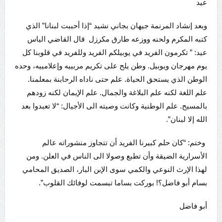
عيد
وبعد إنشاد المرنمة جيهان بجاني نشيد “إذا أحببت لبنانا” الذي
كتبه المكرم ولحنه ووزعه طارق مكرزل قال القاضي الياس
عيد: ” تكرمون الفريد في يوبيلكم الفريد وللفريد في قلوبنا كل
يوم مهرجان ويوبيل. وطن يلح على تكريم مربييه وإعلامييه، وحده
الوطن الذي يستحق الحياة. علم حتى ناداه الرحابنة بمعلمنا.
علم اللغة لكنه علم البلاغة والجمال. علم الإيمان لكنه زودهم
بالمسيح. علم الوطنية وكانت وصيته الى الأجيال: “لا تعبدوا بعد
الله إلا لبنان”.
وختم: “كان حلم كبيرنا الفريد أن تتجاوز منشوراته عالم
الأسرارية الضيقة وأن تطبع وصولا الى الناس في العلن. ومن
لهذا الإرث النوعي والكمي سوى الإبن البار، الصديق المحامي
بسام أبو فاضل؟! بوركت بساما تبسمت لوفائك القلوب”.
أبو فاضل