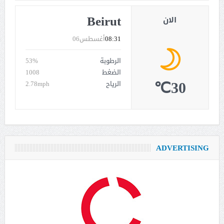
Beirut
الان
08:31
أغسطس06
الرطوبة
53%
الضغط
1008
30℃
الرياح
2.78mph
ADVERTISING