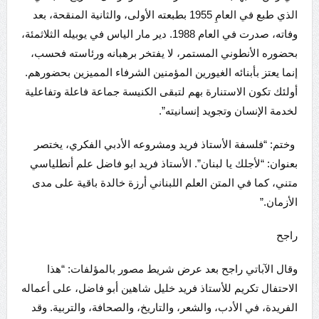
الذي طبع في العامِ 1955 بطبعته الأولى، والثانية المنقحة، بعد
وفاته، صدرت في العام 1988. دير مار الياس في يوبيله الثلاثمئة،
بحضوره الأنطوني المستمر، لا يفتخر برهبانه ورئاسته فحسب،
إنما يعتز بأبنائه الغيورين المؤمنين الشرفاء المميزين بحضورهم.
أولئك تكون الاستنارة بهم لتبقى الكنيسة جماعة فاعلة وتفاعلية
لخدمة الإنسان وتجويد إنسانيته”.
وختم: “فلسفة الأستاذ فريد ومشروعه الأدبي الفكري، يختصر
بعنوان: “لأجلك يا لبنان”. الأستاذ فريد ابو فاضل علم أنطلياسي
متني، كما في المتن العلم اللبناني أرزة خالدة باقية على مدى
الأزمان.”
راجح
وقال الآباتي راجح بعد عرض شريط مصور بالمؤلفات: “هذا
الاحتفال تكريم للأستاذ فريد خليل شاهين أبو فاضل، على أعماله
الفريدة، في الأدب، والشعر، والتاريخ، والصحافة، والتربية. وقد