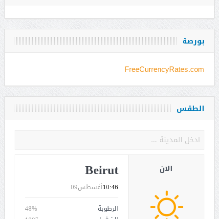
بورصة
FreeCurrencyRates.com
الطقس
Beirut
الان
10:46
أغسطس09
الرطوبة
48%