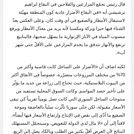
قال رئيس تجمّع المزارعين والفلاحين في البقاع ابراهيم
ترشيشي أنه «في البقاع الأضرار عادية كون المنطقة مهيّئة
لاستبقال الأمطار والصقيع في أي وقت كان، وعلى العكس يعدّ
الشتاء فيها خيرا وبركة ومكسبا لأنه يزيد من معدّل الأمطار ويرفع
منسوب المياه في الآبار الإرتوازية ما يسهّل سحبها، فالينابيع
ترتفع والأنهار تتدفق ما يخدم المزارعين على الأقلّ حتى شهر
آب».
لكنه اضاف أن «الأضرار على الساحل كانت قاسية وأكثر من
70% من مختلف المزروعات متضرّرة، خصوصاّ في الأنفاق أكثر
من البيوت البلاستيكية، حيث تحتاج إلى زراعة من جديد ما يؤثّر
على تأخير حصد المواسم. وكانت السوق المحلية تستفيد من
منتوجات الساحل السوري التي كانت تصل يومياً تقريباً كي تبقى
الأسعار مقبولة، لكن حتّى سوريا تأثّرت سلباً بالعاصفة وموجة
الصقيع ما أدّى إلى نقص في الإنتاج وارتفاع الأسعار فيها أيضاً»،
لافتاً إلى أن «لا مال لدى الدولة للتعويض، وسيتحمّل المستهلك
النتائح لأن العرض أقلّ بكثير من الطلب وبالكاد يصل إلى الربع،