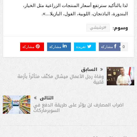
لذا بالتأكيد سترتفع أسعار المنتجات الزراعية مثل الخيار،
البندورة، الباذنجان، اللوبية، الفول، البازيلا…».
وسوم:
#ترشيشي
0
مشاركة
تغريدة
مشاركة
مشاركة
السابق
وفاة رجل الأعمال ميشال مكتّف متأثراً بأزمة
قلبية
التالى
اضراب المصارف لن يؤثر على طريقة الدفع في
السوبرماركات