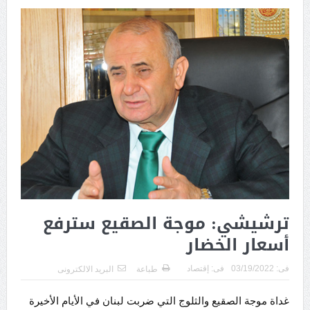
ترشيشي: موجة الصقيع سترفع
أسعار الخضار
فى:
03/19/2022
فى:
إقتصاد
طباعة
البريد الالكترونى
غداة موجة الصقيع والثلوج التي ضربت لبنان في الأيام الأخيرة