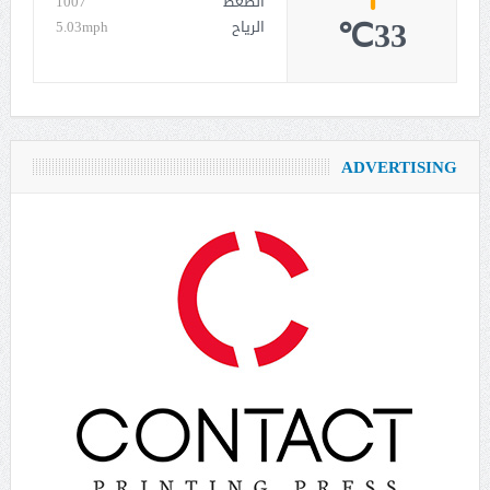
الضغط
1007
33℃
الرياح
5.03mph
ADVERTISING