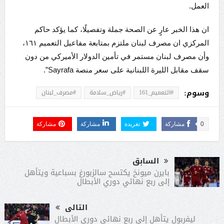
العمل.
ان هذا الخبر عارٍ عن الصحة جملة وتفصيلًا، كما يؤكد حاكم
المركزي ان مصرف لبنان ملتزم بمتابعة مفاعيل التعميم ١٦١،
وأن مصرف لبنان مستمر في تأمين الدولار الأميركي من دون
سقف مقابل الليرة اللبنانية على سعر منصة Sayrafa”.
وسوم:
#التعميم_161
#رياض_سلامة
#مصرف_لبنان
0
مشاركة
تغريدة
مشاركة
مشاركة
السابق
بايرن ميونخ يكتسح سالزبورغ بسباعية ويتأهل
إلى ربع نهائي دوري الأبطال
التالى
ليفربول يتأهل إلى ربع نهائي دوري الأبطال