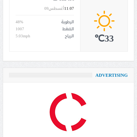
11:07
أغسطس09
الرطوبة
48%
الضغط
1007
33℃
الرياح
5.03mph
ADVERTISING