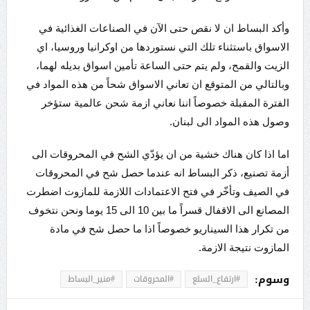
وأكد البساط ان لا نقص حتى الآن في الصناعات الغذائية في
الاسواق باستثناء تلك التي نستوردها من اوكرانيا وروسيا، اي
الزيت والقمح، ولم يتم حتى الساعة تأمين اسواق بديله لهما،
وبالتالي من المتوقع ان تعاني الاسواق شحاً من هذه المواد في
الفترة المقبلة خصوصاً اننا نعاني ازمة شحن عالمية ستؤخر
وصول هذه المواد الى لبنان.
اما اذا كان هناك خشية من ان يؤدّي الشح في المحروقات الى
أزمة تصنيع، ذكر البساط انه عندما حصل شح في المحروقات
في الصيف وتأخّر في فتح الاعتمادات اللازمة للمازوت اضطرت
المصانع الى الاقفال قسراً ما بين 10 الى 15 يوما ونحن نتخوف
من تكرار هذا السيناريو خصوصاً اذا ما حصل شح في مادة
المازوت نتيجة الازمة.
وسوم:
#ارتفاع_السلع
#المحروقات
#منير_البساط