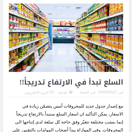
السلع تبدأ في الارتفاع تدريجاً!!
فى:
03/09/2022
فى:
إقتصاد
طباعة
البريد الالكترونى
مع إصدار جدول جديد للمحروقات أمس يتضمّن زيادة في
الاسعار، يمكن التأكيد ان اسعار السلع ستبدأ بالارتفاع تدريجاً
إنما بنسَب مختلفة تتغيّر وفق حاجة كل سلعة لدى إنتاجها الى
المحروقات. وفي الموازاة يبدأ أصحاب المولدات بالتقنين على