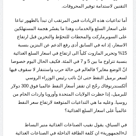
التقنين لاستدامة توفير المحروقات.
أما تداعيات هذه الزيادات فمن المرتقب ان تبدأ بالظهور تباعا
على اسعار السلع والخدمات وهذا ما يفسّر هجمة المستهلكين
على السوبرماركت والمحطات للتحوّط والتخزين قبل ارتفاع
الاسعار، إذ انه في السابق أدى رفع الدعم عن البنزين بنسبة
15% وتحرير المازوت كلياً الى ارتفاع في اسعار السلع الغذائية
بنسبة تتراوح ما بين 5 و 7 في المئة. فكيف الحال اليوم خصوصا
انّ الوضع مغاير؟ فالعالم في حالة حرب واستنفار لا سقوف فيها
لسعر برميل النفط حتى انّ نائب رئيس الوزراء الروسي
ألكسندرنوفاك رجّح ان تقفز أسعار النفط عالميا فوق 300 دولار
للبرميل، إذا حظرت الولايات المتحدة وأوروبا واردات الخام من
روسيا. وعليه ما هي التداعيات المتوقعة لارتفاع سعر النفط
عالمياً على اسعار السلع الغذائية؟
في السياق، يقول نقيب الصناعات الغذائية منير البساط
لـ«الجمهورية» ان كلفة الطاقة الداخلة في الصناعات الغذائية