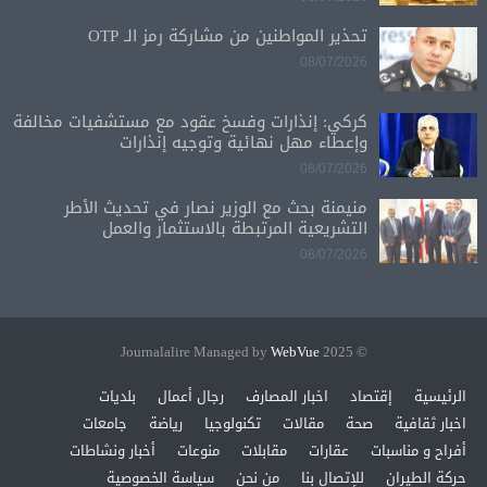
تحذير المواطنين من مشاركة رمز الـ OTP
08/07/2026
كركي: إنذارات وفسخ عقود مع مستشفيات مخالفة
وإعطاء مهل نهائية وتوجيه إنذارات
08/07/2026
منيمنة بحث مع الوزير نصار في تحديث الأطر
التشريعية المرتبطة بالاستثمار والعمل
08/07/2026
WebVue
© 2025 Journalalire Managed by
الرئيسية
إقتصاد
اخبار المصارف
رجال أعمال
بلديات
اخبار ثقافية
صحة
مقالات
تكنولوجيا
رياضة
جامعات
أفراح و مناسبات
عقارات
مقابلات
منوعات
أخبار ونشاطات
حركة الطيران
للإتصال بنا
من نحن
سياسة الخصوصية