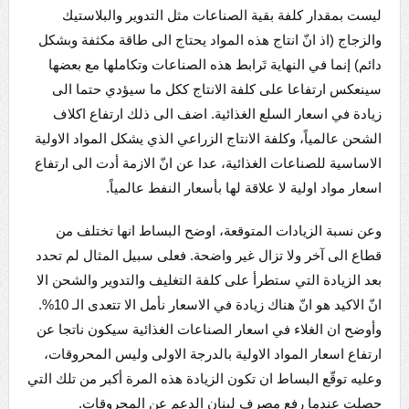
ليست بمقدار كلفة بقية الصناعات مثل التدوير والبلاستيك
والزجاج (اذ انّ انتاج هذه المواد يحتاج الى طاقة مكثفة وبشكل
دائم) إنما في النهاية تَرابط هذه الصناعات وتكاملها مع بعضها
سينعكس ارتفاعا على كلفة الانتاج ككل ما سيؤدي حتما الى
زيادة في اسعار السلع الغذائية. اضف الى ذلك ارتفاع اكلاف
الشحن عالمياً، وكلفة الانتاج الزراعي الذي يشكل المواد الاولية
الاساسية للصناعات الغذائية، عدا عن انّ الازمة أدت الى ارتفاع
اسعار مواد اولية لا علاقة لها بأسعار النفط عالمياً.
وعن نسبة الزيادات المتوقعة، اوضح البساط انها تختلف من
قطاع الى آخر ولا تزال غير واضحة. فعلى سبيل المثال لم تحدد
بعد الزيادة التي ستطرأ على كلفة التغليف والتدوير والشحن الا
انّ الاكيد هو انّ هناك زيادة في الاسعار نأمل الا تتعدى الـ 10%.
وأوضح ان الغلاء في اسعار الصناعات الغذائية سيكون ناتجا عن
ارتفاع اسعار المواد الاولية بالدرجة الاولى وليس المحروقات،
وعليه توقّع البساط ان تكون الزيادة هذه المرة أكبر من تلك التي
حصلت عندما رفع مصرف لبنان الدعم عن المحروقات.