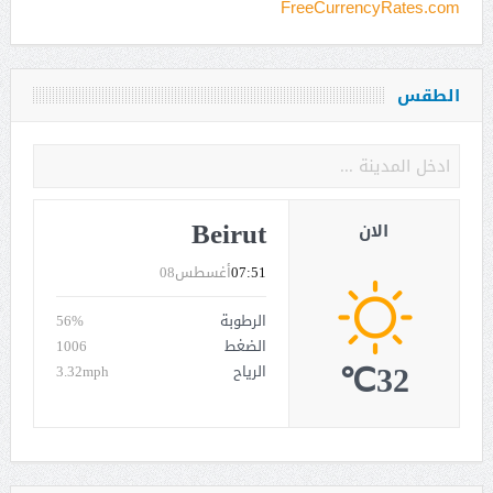
FreeCurrencyRates.com
الطقس
Beirut
الان
07:51
أغسطس08
الرطوبة
56%
الضغط
1006
32℃
الرياح
3.32mph