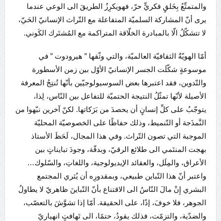
والمتمتِّعُ بِخَلقٍ فكريٍّ حرّ، فهويكرِزُ الطريقَ الى الوعي عندما
يرى أنّ المشاركة السلميّة المتفاعلة مع التّراث الإنسانيّ الحَيّ،
لا تتشكّلُ الّا بالمبادرة الخلّاقة المتراكمة مع المُشتَرك الكَوني.
أمّا الهويّةُ الثقافيّة العالميّة، والتي وثّقها ” هيرودوت ” في
موسوعةٍ شكّلَت الجسر الإنسانيّ الأوّل بين زمن الأسطورة
والتّدوين، فقد اعتبرها بعض السوسيولوجيّين بأنّها تُنتِجُ المعرفة
الأصيلة لأنّها تمثّلُ النتيجة الحتميّة للتفاعل بين النّاس، لِذا،
يتوجّبُ على كلِّ إنسانٍ أن يحصدَ من بَرَكاتها. لكنّ آخرين نبّهوا من
النَّمذَجة أو التّنميط، وذلك حفاظًا على الخصوصيّة المحليّة
الموجبة التي تصون التّراث. وفي هذا المجال، لَحَظَ الأستاذ
بهجت المنتَمي الى طلائع الرقيّ، وبدقّة، وجودَ تبايناتٍ بين
الأعراق، والمِلَل، والعقائد الإيديولوجية، واللغاتِ، والسّلوك…
واعتبر أنّ هذا التّباين طبيعي، وبمقدورِه أن يُثري المجتمع
البشري إِنْ مالَ النّاسُ الى الاقتناع بأنّ التّباينَ ظاهريّ لا يطاولُ
الجوهر، فلا خوفَ، إذًا، على الحقيقة. أمّا إذا تشوَّشَ بالتعصّب،
والضدّية، والتزمّت، فذلك يقودُ، حتمًا، الى تَهافتٍ انهياريّ