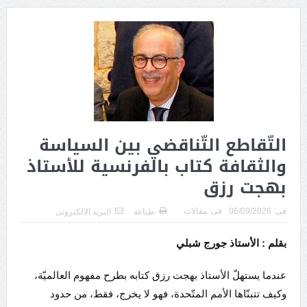
التّقاطع التّناقضي بين السياسة
والثقافة كتاب بالفرنسية للأستاذ
بهجت رزق
فى:
06/09/2026
فى:
مقالات
طباعة
البريد الالكترونى
بقلم : الأستاذ جورج شبلي
عندما يستهلّ الأستاذ بهجت رزق كتابه بطرح مفهوم العالميّة،
وكيف تتبنّاها الأمم المتّحدة، فهو لا يخرج، فقط، من حدود