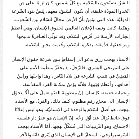
البشرُ يتصبّحون بالسّلامة مع كلّ شمس، كان لزامًا على مَنِ
اتّخذوا المودّةَ خليقة، أن يكون السَّبقُ، معهم، لِنَصِّ بنود الشّرعة
الدوليّة، هذه التي تؤمِنُ بأنّ الأرضَ مجالٌ للسّلام بين الشّعوب.
وهكذا، كانت وثيقة الإعلان العالمي لحقوق الإنسان، وهي أعظمُ
إنجازات الأزمنة في فُرَصِ السّلام، وقد تولّى العباقرةُ تدبيجَها
ومراجعتَها، فدُمِغَت بفكرةِ السّلام، وخُتِمَت بحبرِ السّلامة.
الأستاذ بهجت رزق يدعو الى إسقاطِ بنودِ شرعة حقوق الإنسان
على المرتجى البشري. فالرَّجلُ، إذ يحفّزُ منظّمة الأمم على
المَضِيِّ في تثبيتِ الشّرعة في بلاد النّاس، وهذا واجبُها ورأسُ
أهدافها، وأعظمُ قِيَمِها، فلأنّه يؤمنُ بمكانة الفرد المقدّسة،
وبحماية حقيقته كإنسان. إنّ منظومةَ القِيَم تعملُ على ألّا يتحوّل
الإنسان الى مجرّدِ رقمٍ مظلوم، كيفَ ذلك، والفردُ، مع الأستاذ
بهجت، هو أصلُ السّلام والوحدة في الإنسانيّة، وهو ليس إعلانًا
فوقَ حائط يُزالُ عند أوّلِ زخّة. إنّ الإنسانَ هو عقرُ دار فلسفة
الاجتماع، وهو التّرتيباتُ التي تُشكّلُ نهجَها. أمّا الأستاذ بهجت
السّوسيولوجي، المنحازُ الى الإنسان الذي يُثري ذاتَه والآخر،