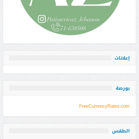
إعلانات
بورصة
FreeCurrencyRates.com
الطقس