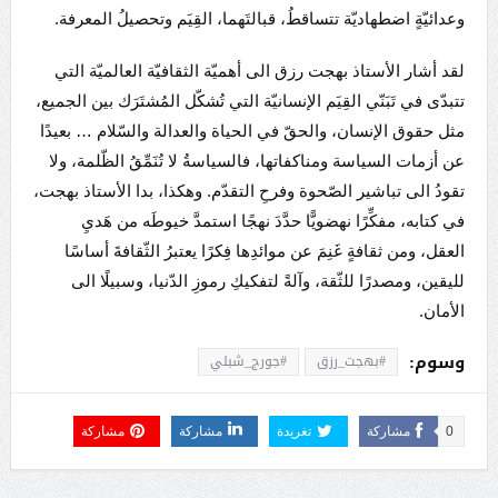
وعدائيّةٍ اضطهاديّة تتساقطُ، قبالتَهما، القِيَم وتحصيلُ المعرفة.
لقد أشار الأستاذ بهجت رزق الى أهميّة الثقافيّة العالميّة التي
تتبدّى في تَبَنّي القِيَم الإنسانيّة التي تُشكّل المُشتَرَك بين الجميع،
مثل حقوق الإنسان، والحقّ في الحياة والعدالة والسّلام … بعيدًا
عن أزمات السياسة ومناكفاتها، فالسياسةُ لا تُنَمِّقُ الظّلمة، ولا
تقودُ الى تباشير الصّحوة وفرحِ التقدّم. وهكذا، بدا الأستاذ بهجت،
في كتابه، مفكِّرًا نهضويًّا حدَّدَ نهجًا استمدَّ خيوطَه من هَديِ
العقل، ومن ثقافةٍ غَنِمَ عن موائدِها فِكرًا يعتبرُ الثّقافةَ أساسًا
لليقين، ومصدرًا للثّقة، وآلةً لتفكيكِ رموزِ الدّنيا، وسبيلًا الى
الأمان.
وسوم:
#بهجت_رزق
#جورج_شبلي
0
مشاركة
تغريدة
مشاركة
مشاركة