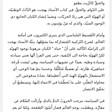
والحقُّ كالزّيت يطفو
على الدّوام. والحقُّ، في كتاب الأستاذ بهجت، هو الذّاتُ الوطنيّة،
أو الهويّة التي هي رئةُ الحريّات، ونشيدُ إنشادِ الكيان الجامعِ ذي
الوجودِ السيّد، والذي له مَنْ يؤمنون به.
وأمامَ التّقسيط السّياسي الذي ينبري الكثيرون، في أمكنةِ
العالَم، لشرح التّركيبة المُتشارَكة بما يشوّهُها، ينبِّهُ الأستاذ بهجت
الى إلزاميّة التّأكيد على أنّ ” حياة ” الكيان مرهونةٌ بوجود الهويّة.
لكنّ الهويّة بحاجة الى التّنقية، حتى يَعي الفردُ أنّها تعني سيادتَه
وسيادة وطنِه، بعيدًا عن تشويهات السياسة، وهي ليسَت فُرجَة
جماهيريّة طارئة، أو تفصيلًا مُتَكَلَّفًا. وعندما يتمّ هذا الوعي، أي
الاستشعارُ بالهويّةِ الهِبة التي أُعطيناها، نجدُنا مدفوعين الى
محاولة التغلّبِ على ما يُحطّمُنا في الانتماءِ إليها، ونستطيعُ أن
نحقّقَ الانتصار.
في السياسة، مزجت الحروبُ الدمَّ بالدمّ، وأزالَت السّلامَ عن
مقارِّه، وبطشَت بوجهِ العالَم فصار أَسْوَدَ الصّفحة. ولمّا لم يعدِ