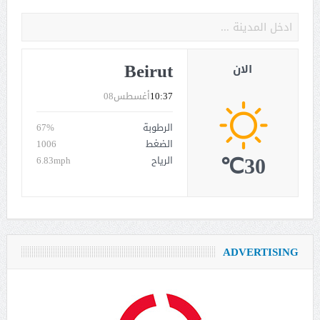
Beirut
الان
10:37
أغسطس08
الرطوبة
67%
الضغط
1006
30℃
الرياح
6.83mph
ADVERTISING