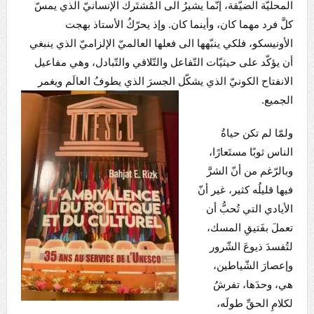
المحليّة الضيّقة، إنّما يشيرُ الى المُشتَرك الإنسانيّ الذي يمسّ
كلَّ فرد مهما كان، وأينما كان. وإذ يحرّكُ الأستاذ بهجت
الأونيسكو، فلكي ينبّهها الى فعلها العالميّ الإلزاميّ الذي ينبغي
أن يؤكّد على حيثيّات التّفاعل والتّلاقي والتّبادل، وهي مفاعيل
الانفتاح الكونيّ الذي يشكّل الجسرَ الذي يطوفُ العالَم ويغمر
الجميع.
ولمّا لم تكن حياةُ
الناس ثوبًا مستَعارًا،
وبالرّغم من أنّ الشرَّ
فيها قليلُه كثير، غير أنّ
الأيادي التي تُحبُّ أن
تعملَ بفَتيقِ المسك،
لتُفسدَ ذيوعَ الشّرور
وإعصارَ الشّياطين،
هي، وحدَها، تفرشُ
لكلامِ الحقِّ طولَه،