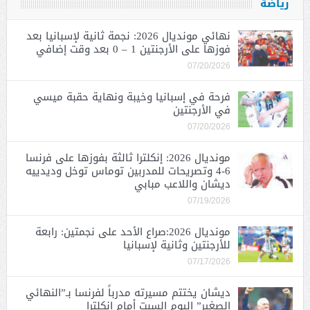
رياضة
نهائي مونديال 2026: نجمة ثانية لإسبانيا بعد
فوزها على الأرجنتين 1 – 0 بعد وقت إضافي
07/20/2026
فرحة في إسبانيا وخيبة ونهاية حقبة ميسي
في الأرجنتين
07/20/2026
مونديال 2026: إنكلترا ثالثة بفوزها على فرنسا
6-4 وتصريحات للمدربين توماس توخل وديدييه
ديشان واللاعب مبابي
07/19/2026
مونديال 2026:صراع الأحد على نجمتين: رابعة
للأرجنتين وثانية لإسبانيا
07/17/2026
ديشان يختتم مسيرته مدرباً لفرنسا بـ”النهائي
الصغير” اليوم السبت أمام إنكلترا