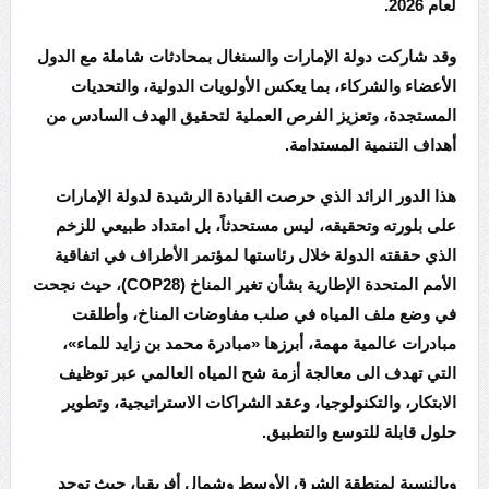
لعام 2026.
وقد شاركت دولة الإمارات والسنغال بمحادثات شاملة مع الدول
الأعضاء والشركاء، بما يعكس الأولويات الدولية، والتحديات
المستجدة، وتعزيز الفرص العملية لتحقيق الهدف السادس من
أهداف التنمية المستدامة.
هذا الدور الرائد الذي حرصت القيادة الرشيدة لدولة الإمارات
على بلورته وتحقيقه، ليس مستحدثاً، بل امتداد طبيعي للزخم
الذي حققته الدولة خلال رئاستها لمؤتمر الأطراف في اتفاقية
الأمم المتحدة الإطارية بشأن تغير المناخ (
COP28
)، حيث نجحت
في وضع ملف المياه في صلب مفاوضات المناخ، وأطلقت
مبادرات عالمية مهمة، أبرزها «مبادرة محمد بن زايد للماء»،
التي تهدف الى معالجة أزمة شح المياه العالمي عبر توظيف
الابتكار، والتكنولوجيا، وعقد الشراكات الاستراتيجية، وتطوير
حلول قابلة للتوسع والتطبيق.
وبالنسبة لمنطقة الشرق الأوسط وشمال أفريقيا، حيث توجد