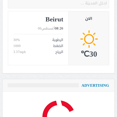
Beirut
الان
08:26
أغسطس06
الرطوبة
30%
الضغط
1009
30℃
الرياح
3.37mph
ADVERTISING