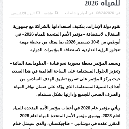
للمياه 2026
فى:
06/24/2026
فى:
أخبار ونشاطات
طباعة
البريد الالكترونى
تقوم دولة الإمارات، بتكثيف استعداداتها بالشراكة مع جمهورية
السنغال، لاستضافة «مؤتمر الأمم المتحدة للمياه 2026» في
أبوظبي من 8-10 ديسمبر 2026، بما يمثله من محطة مهمة
تتجاوز الرؤية التقليدية لاستضافة المؤتمرات الدولية.
ويجسد المؤتمر محطة محورية نحو قيادة «الدبلوماسية المائية»
وتعزيز الحلول المستدامة على الساحة العالمية في هذا الصدد،
حيث يركز المؤتمر على تسريع تطبيق الهدف السادس من
أهداف التنمية المستدامة، الذي يؤكد على ضمان توافر المياه
والصرف الصحي للجميع وإدارتها بشكل مستدام.
ويأتي مؤتمر عام 2026 في أعقاب مؤتمر الأمم المتحدة للمياه
لعام 2023، ويسبق مؤتمر الأمم المتحدة للمياه لعام 2028
المقرر عقده في دوشانبي – طاجيكستان، والذي سيمثل ختام