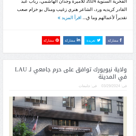
الفخرية السنوية 2024 للاميرة وجدان الهاشمي، رباب عبد
القادر كريديه ورد، الشاعر هنري زغيب ومنال بو خزام صعب
تقديراً لأعمالهم وما ق...
اقرأ المزيد
مشاركة
تغريدة
مشاركة
مشاركة
ولاية نيويورك توافق على حرم جامعي لـ LAU
في المدينة
فى:
03/29/2024
فى:
جامعات