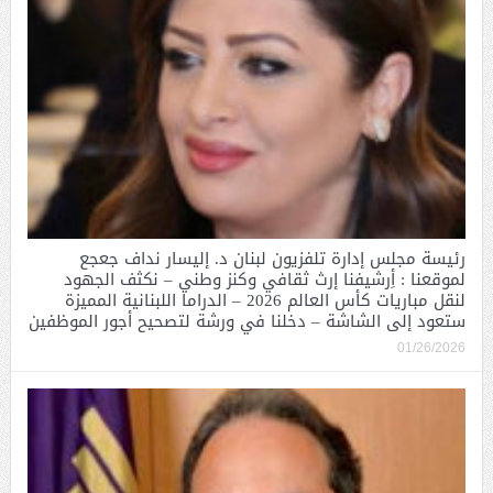
رئيسة مجلس إدارة تلفزيون لبنان د. إليسار نداف جعجع
لموقعنا : أِرشيفنا إرث ثقافي وكنز وطني – نكثف الجهود
لنقل مباريات كأس العالم 2026 – الدراما اللبنانية المميزة
ستعود إلى الشاشة – دخلنا في ورشة لتصحيح أجور الموظفين
01/26/2026