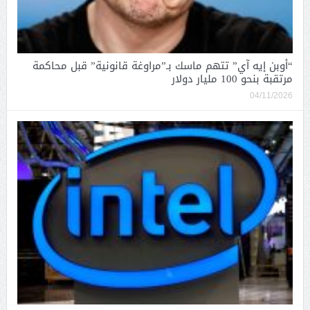
“أوبن إيه آي” تتهم ماسك بـ”مراوغة قانونية” قبل محاكمة
مرتقبة بنحو 100 مليار دولار
04/11/2026