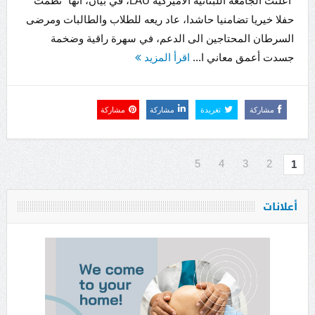
أعلنت الجامعة اللبنانية الاميركية LAU، في بيان، انها “نظمت
حفلا خيريا تضامنيا حاشدا، عاد ريعه للطلاب والطالبات ومرضى
السرطان المحتاجين الى الدعم، في سهرة راقية وضخمة
جسدت أعمق معاني ا...
اقرأ المزيد
مشاركة
تغريدة
مشاركة
مشاركة
5
4
3
2
1
أعلانات