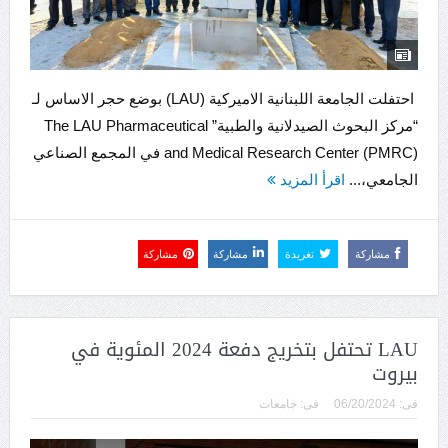
احتفلت الجامعة اللبنانية الاميركية (LAU) بوضع حجر الاساس لـ
“مركز البحوث الصيدلانية والطبية” The LAU Pharmaceutical
and Medical Research Center (PMRC) في المجمع الصناعي
الجامعي،...
اقرأ المزيد
مشاركة
تغريدة
مشاركة
مشاركة
LAU تحتفل بتخريج دفعة 2024 المئوية في
بيروت
فى:
06/20/2024
فى:
جامعات