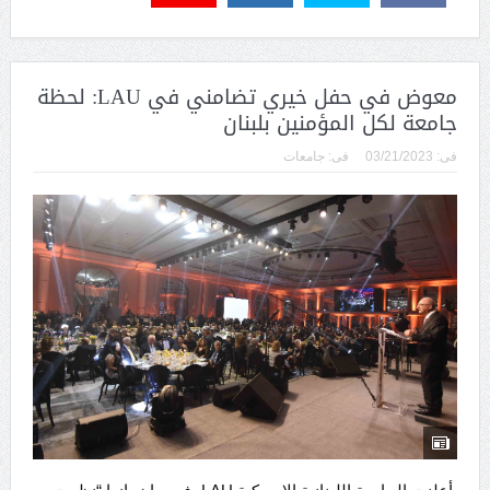
معوض في حفل خيري تضامني في LAU: لحظة
جامعة لكل المؤمنين بلبنان
فى:
03/21/2023
فى:
جامعات