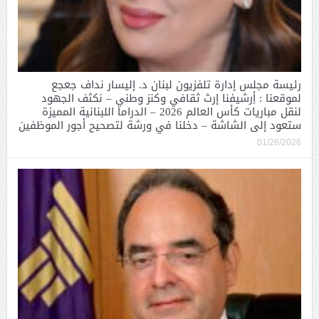
رئيسة مجلس إدارة تلفزيون لبنان د. إليسار نداف جعجع
لموقعنا : أِرشيفنا إرث ثقافي وكنز وطني – نكثف الجهود
لنقل مباريات كأس العالم 2026 – الدراما اللبنانية المميزة
ستعود إلى الشاشة – دخلنا في ورشة لتصحيح أجور الموظفين
01/26/2026