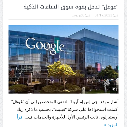
“غوغل” تدخل بقوة سوق الساعات الذكية
فى:
01/17/2021
فى:
تكنولوجيا
أشار موقع “جي إس إم آرينا” التقني المتخصص إلى أن “غوغل”
أكملت استحواذها على شركة “فيتبت”، بحسب ما ذكره ريك
أوستيرلوه، نائب الرئيس الأول للأجهزة والخدمات ف...
اقرأ
المزيد