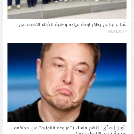
شباب لبناني يطوّر لوحة قيادة وطنية للذكاء الاصطناعي
04/24/2026
“أوبن إيه آي” تتهم ماسك بـ”مراوغة قانونية” قبل محاكمة
مرتقبة بنحو 100 مليار دولار