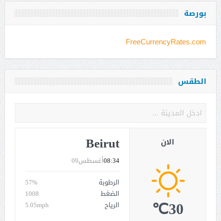
بورصة
FreeCurrencyRates.com
الطقس
Beirut
الان
08:34
أغسطس09
الرطوبة
57%
الضغط
1008
30℃
الرياح
5.05mph