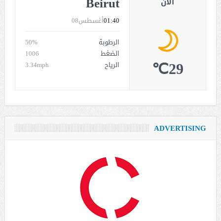
Beirut
الان
01:40
أغسطس08
الرطوبة
50%
الضغط
1006
29℃
الرياح
3.34mph
ADVERTISING