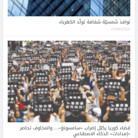
نوافذ شمسيّة شفافة تولّد الكهرباء
07/09/2026
قضاء كوريا يكبّل إضراب «سامسونغ»… والمخاوف تحاصر
«إمدادات» الذكاء الاصطناعي