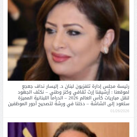
رئيسة مجلس إدارة تلفزيون لبنان د. إليسار نداف جعجع
لموقعنا : أِرشيفنا إرث ثقافي وكنز وطني – نكثف الجهود
لنقل مباريات كأس العالم 2026 – الدراما اللبنانية المميزة
ستعود إلى الشاشة – دخلنا في ورشة لتصحيح أجور الموظفين
01/26/2026