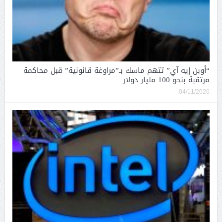
“أوبن إيه آي” تتهم ماسك بـ”مراوغة قانونية” قبل محاكمة
مرتقبة بنحو 100 مليار دولار
04/11/2026