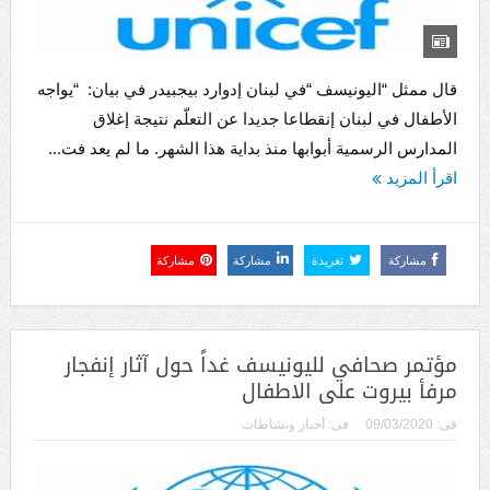
قال ممثل “اليونيسف “في لبنان إدوارد بيجبيدر في بيان: “يواجه
الأطفال في لبنان إنقطاعا جديدا عن التعلّم نتيجة إغلاق
المدارس الرسمية أبوابها منذ بداية هذا الشهر. ما لم يعد فت...
اقرأ المزيد
مشاركة
تغريدة
مشاركة
مشاركة
مؤتمر صحافي لليونيسف غداً حول آثار إنفجار
مرفأ بيروت على الاطفال
فى:
09/03/2020
فى:
أخبار ونشاطات