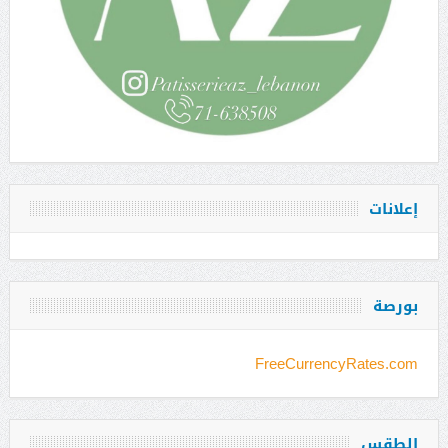
إعلانات
بورصة
FreeCurrencyRates.com
الطقس