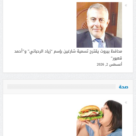
محافظ بيروت يقترح تسمية شارعَين بإسم “زياد الرحباني” و”أحمد
قعبور”
أغسطس 2, 2026
صحة