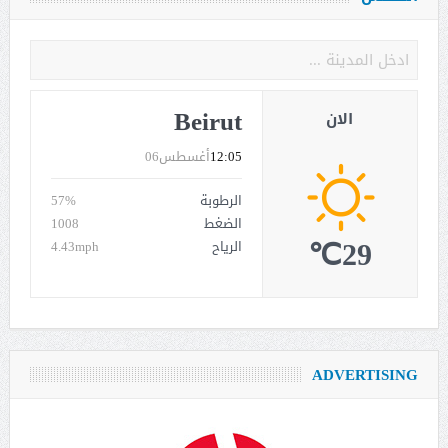
Beirut
الان
12:05
أغسطس06
الرطوبة
57%
الضغط
1008
29℃
الرياح
4.43mph
ADVERTISING