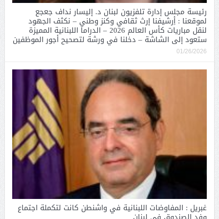
رئيسة مجلس إدارة تلفزيون لبنان د. إليسار نداف جعجع
لموقعنا : أِرشيفنا إرث ثقافي وكنز وطني – نكثف الجهود
لنقل مباريات كأس العالم 2026 – الدراما اللبنانية المميزة
ستعود إلى الشاشة – دخلنا في ورشة لتصحيح أجور الموظفين
01/26/2026
غبريل : المفاوضات اللبنانية في واشنطن كانت لتكملة اجتماع
وفد الصندوق في لبنان