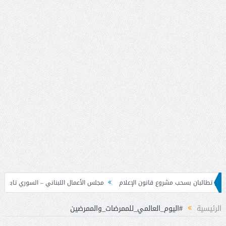
ن الإعلام
مجلس الأعمال اللبناني – السوري تابع نتائج زيارة دمشق وحدد خطوات لت
الرئيسية
#اليوم_العالمي_للممرضات_والممرضين