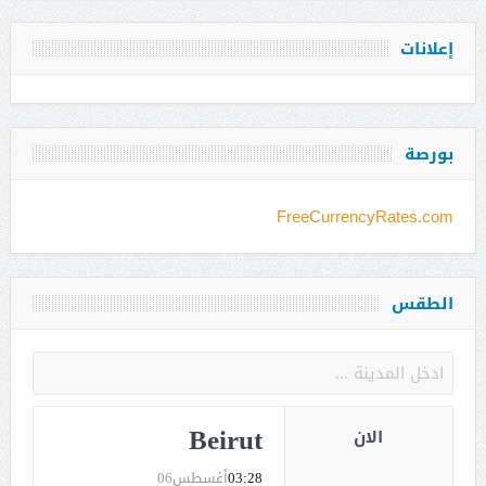
إعلانات
بورصة
FreeCurrencyRates.com
الطقس
Beirut
الان
03:28
أغسطس06