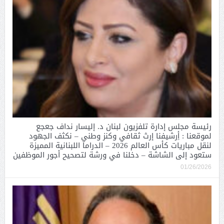
رئيسة مجلس إدارة تلفزيون لبنان د. إليسار نداف جعجع
لموقعنا : أِرشيفنا إرث ثقافي وكنز وطني – نكثف الجهود
لنقل مباريات كأس العالم 2026 – الدراما اللبنانية المميزة
ستعود إلى الشاشة – دخلنا في ورشة لتصحيح أجور الموظفين
01/26/2026