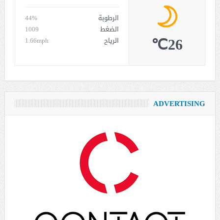
الرطوبة
44%
الضغط
1009
26℃
الرياح
1.66mph
ADVERTISING