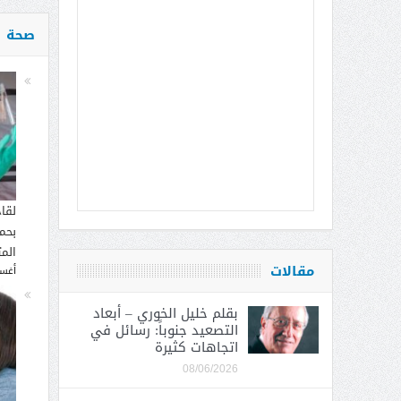
صحة
لقا
بحما
الم
مقالات
أغسطس
بقلم خليل الخوري – أبعاد
التصعيد جنوباً: رسائل في
اتجاهات كثيرة
08/06/2026