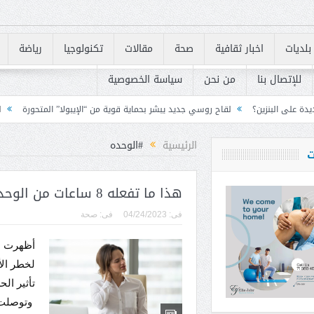
بلديات
اخبار ثقافية
صحة
مقالات
تكنولوجيا
رياضة
للإتصال بنا
من نحن
سياسة الخصوصية
اح روسي جديد يبشر بحماية قوية من “الإيبولا” المتحورة
لبنان يسرّع تنفيذ متطلبات «FATF» للخروج من القائمة ال
الرئيسية
#الوحده
ت
هذا ما تفعله 8 ساعات من الوحدة بجسمك!
فى:
04/24/2023
فى:
صحة
أظهرت ال
لخطر الأ
تأثير ال
وتوصلت 