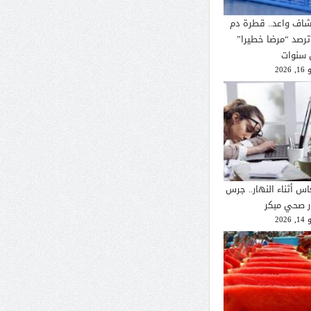
شاف واعد.. قطرة دم
ترصد “مرضا خطيرا”
 سنوات
2026
اس أثناء النهار.. جرس
ار صحي مبكر
2026