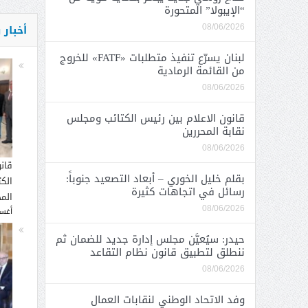
“الإيبولا” المتحورة
أخبار
08/06/2026
لبنان يسرّع تنفيذ متطلبات «FATF» للخروج
من القائمة الرمادية
08/06/2026
قانون الاعلام بين رئيس الكتائب ومجلس
نقابة المحررين
08/06/2026
قان
بقلم خليل الخوري – أبعاد التصعيد جنوباً:
الك
رسائل في اتجاهات كثيرة
المح
08/06/2026
أغسطس
حيدر: سيُعيَّن مجلس إدارة جديد للضمان ثم
ننطلق لتطبيق قانون نظام التقاعد
08/06/2026
وفد الاتحاد الوطني لنقابات العمال