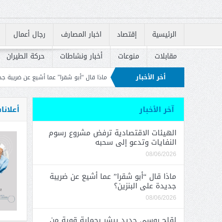
الرئيسية
إقتصاد
اخبار المصارف
رجال أعمال
مقابلات
منوعات
أخبار ونشاطات
حركة الطيران
أخر الأخبار
تدعو إلى سحبه
ماذا قال “أبو شقرا” عما أشيع عن ضريبة جديدة على البنزين؟
لق
إسكان في إعادة إطلاق القروض السكنية
آخر الأخبار
أعلانا
الهيئات الاقتصادية ترفض مشروع رسوم
النفايات وتدعو إلى سحبه
08/06/2026
ماذا قال “أبو شقرا” عما أشيع عن ضريبة
جديدة على البنزين؟
08/06/2026
لقاح روسي جديد يبشر بحماية قوية من