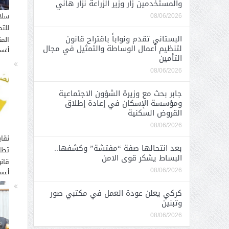
والمستخدمين زار وزير الزراعة نزار هاني
سلا
08/06/2026
للت
البستاني تقدم ونواباً باقتراح قانون
الم
لتنظيم أعمال الوساطة والتمثيل في مجال
أغسطس
التأمين
08/06/2026
جابر بحث مع وزيرة الشؤون الاجتماعية
ومؤسسة الإسكان في إعادة إطلاق
القروض السكنية
08/06/2026
نقاب
بعد انتحالها صفة “مفتشة” وكشفها..
تطا
البساط يشكر قوى الامن
قانو
08/06/2026
أغسطس
كركي يعلن عودة العمل في مكتبي صور
وتبنين
08/06/2026