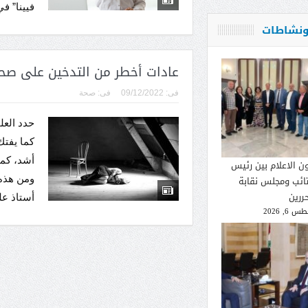
فيينا” في
 ونشاطات
عادات أخطر من التدخين على صحت
فى:
09/12/2022
فى:
صحة
حدد العل
كما يفتك
أشد، كما
ون الاعلام بين رئيس
ومن هذه 
تائب ومجلس نقابة
ررين
أستاذ عل
 6, 2026