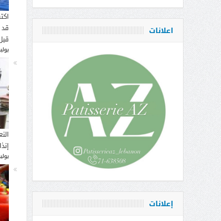
اكت
قد 
اعلانات
قبل
يوليو 16, 
النع
إنذ
يوليو 14, 
إعلانات