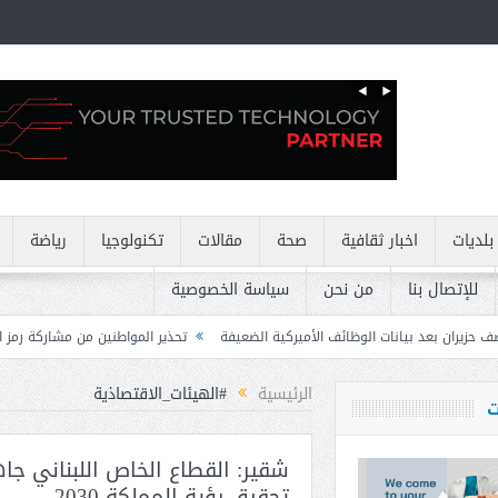
بلديات
اخبار ثقافية
صحة
مقالات
تكنولوجيا
رياضة
للإتصال بنا
من نحن
سياسة الخصوصية
ظائف الأميركية الضعيفة
تحذير المواطنين من مشاركة رمز الـ OTP
كركي: إنذا
الرئيسية
#الهيئات_الاقتصاذية
ت
شقير: القطاع الخاص اللبناني جا
تحقيق رؤية المملكة 2030