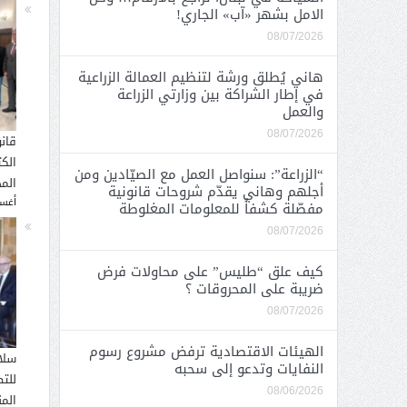
الامل بشهر «آب» الجاري!
08/07/2026
هاني يُطلق ورشة لتنظيم العمالة الزراعية
في إطار الشراكة بين وزارتي الزراعة
والعمل
08/07/2026
قان
الك
“الزراعة”: سنواصل العمل مع الصيّادين ومن
المح
أجلهم وهاني يقدّم شروحات قانونية
أغسطس
مفصّلة كشفاً للمعلومات المغلوطة
08/07/2026
كيف علق “طليس” على محاولات فرض
ضريبة على المحروقات ؟
08/07/2026
الهيئات الاقتصادية ترفض مشروع رسوم
سلا
النفايات وتدعو إلى سحبه
للت
08/06/2026
الم