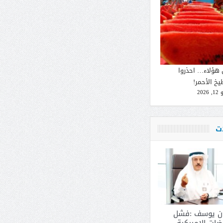
 هؤلاء… احذروا
يخ الأحمر!
2026
ات
ان يوسف :فشل