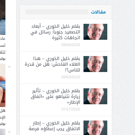
مقالات
بقلم خليل الخوري – أبعاد
التصعيد جنوباً: رسائل في
اتجاهات كثيرة
عاد
تسب
08/06/2026
تتغ
بقلم خليل الخوري – هذا
يوليو 30, 
الغلاء الفاحش: هل من قدرة
للناس؟!
08/03/2026
بقلم خليل الخوري – تأثير
زيارة نتنياهو على «اتفاق
الإطار»
هل 
07/27/2026
الإ
بقلم خليل الخوري – إطار
يوليو 26, 
الاتفاق يجب إعطاؤه فرصة