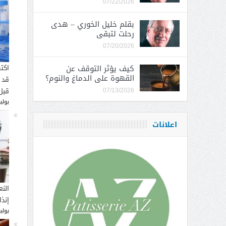
07/22/2026
بقلم خليل الخوري – هدى
رحلت لتبقى
07/20/2026
كيف يؤثر التوقف عن
اكت
القهوة على الدماغ والنوم؟
قد 
قبل
07/13/2026
يوليو 16, 
اعلانات
النع
إنذ
يوليو 14, 