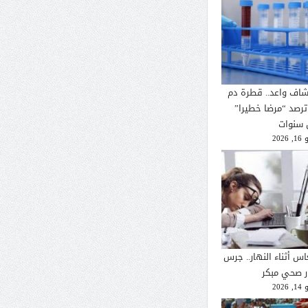
شاف واعد.. قطرة دم
ترصد “مرضا خطيرا”
 سنوات
2026
اس أثناء النهار.. جرس
ار صحي مبكر
2026