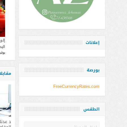
إلى
إعلانات
البط
يوليو 12, 
بورصة
مقابل
FreeCurrencyRates.com
الطقس
د عدن