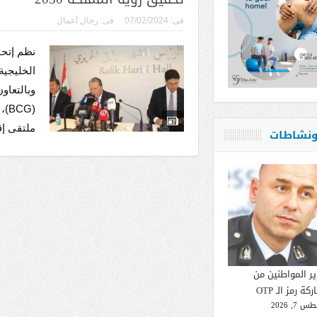
فى:
07/02/2024
فى:
رجال أعمال
نظم إتحا
الخليجية 
(G
ملتقى إقت
 ونشاطات
ير المواطنين من
كة رمز الـ OTP
 7, 2026