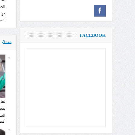
الحم
من 
أغسطس
FACEBOOK
صحة
لقا
بحما
الم
أغسطس