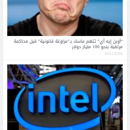
“أوبن إيه آي” تتهم ماسك بـ”مراوغة قانونية” قبل محاكمة
مرتقبة بنحو 100 مليار دولار
04/11/2026