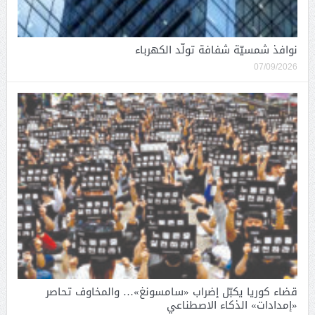
نوافذ شمسيّة شفافة تولّد الكهرباء
07/09/2026
قضاء كوريا يكبّل إضراب «سامسونغ»… والمخاوف تحاصر
«إمدادات» الذكاء الاصطناعي