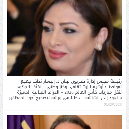
رئيسة مجلس إدارة تلفزيون لبنان د. إليسار نداف جعجع
لموقعنا : أِرشيفنا إرث ثقافي وكنز وطني – نكثف الجهود
لنقل مباريات كأس العالم 2026 – الدراما اللبنانية المميزة
ستعود إلى الشاشة – دخلنا في ورشة لتصحيح أجور الموظفين
01/26/2026