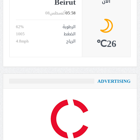
Beirut
الان
05:58
أغسطس08
الرطوبة
62%
الضغط
1005
26℃
الرياح
4.8mph
ADVERTISING