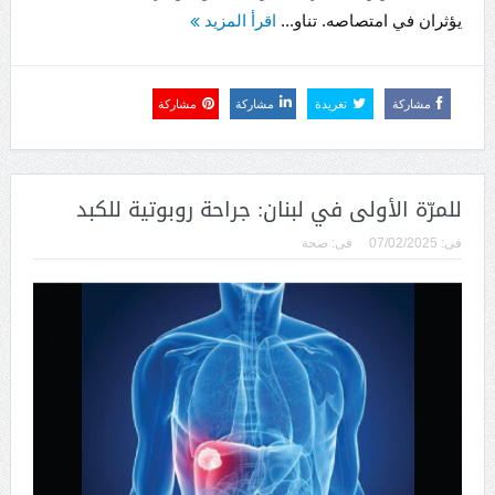
يؤثران في امتصاصه. تناو...
اقرأ المزيد
مشاركة
تغريدة
مشاركة
مشاركة
للمرّة الأولى في لبنان: جراحة روبوتية للكبد
فى:
07/02/2025
فى:
صحة