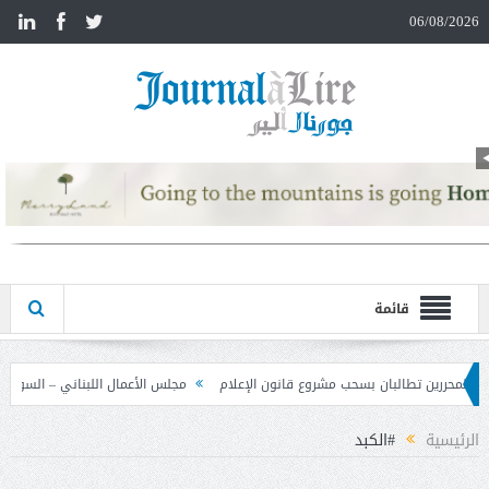
n
06/08/2026
قائمة
انون الإعلام
مجلس الأعمال اللبناني – السوري تابع نتائج زيارة دمشق وحدد خطوات 
الرئيسية
#الكبد