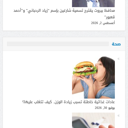
محافظ بيروت يقترح تسمية شارعَين بإسم “زياد الرحباني” و”أحمد
قعبور”
أغسطس 2, 2026
صحة
عادات غذائية خاطئة تسبب زيادة الوزن.. كيف تتغلب عليها؟
يوليو 30, 2026