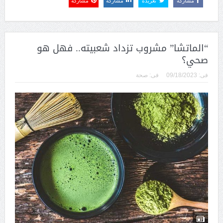
مشاركة
تغريدة
مشاركة
مشاركة
“الماتشا” مشروب تزداد شعبيته.. فهل هو
صحي؟
فى:
09/18/2023
فى:
صحة