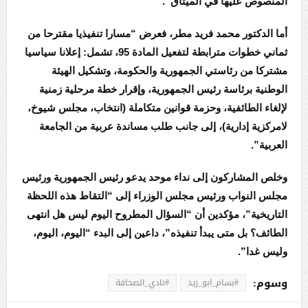
المنصوص عليها في الميثاق”.
أما الدكتور محمد فريد مطر، فعرض “مسارا تنفيذيا مقترحا من
ثماني خطوات مترابطة لتفعيل المادة 95، تشمل: إعلانا سياسيا
مشتركا من رئاستي الجمهورية والحكومة، وتشكيل الهيئة
الوطنية برئاسة رئيس الجمهورية، وإقرار خطة مرحلية زمنية
لإلغاء الطائفية، وحزمة قوانين متكاملة (انتخاب، مجلس شيوخ،
لامركزية إدارية)، إلى جانب طلب مساندة عربية من الجامعة
العربية”.
وخلص المشاركون إلى نداء موحد يدعو رئيس الجمهورية ورئيس
مجلس النواب ورئيس مجلس الوزراء إلى “التقاط هذه اللحظة
التاريخية”، مؤكدين أن “السؤال المطروح اليوم ليس هل انتهى
الطائف؟ بل متى يبدأ تنفيذه”، داعين إلى البدء “اليوم، اليوم،
وليس غدا”.
وسوم:
#بسام_ابو_زيد
#نادي_الصحافة