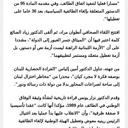
“مسارا فعليا لتنفيذ اتفاق الطائف، وفي مقدمه المادة 95 من
الدستور المتعلقة بإلغاء الطائفية السياسية، بعد 36 عاما على
تعطيلها”.
افتتح اللقاء الصحافي أنطوان مراد، ثم ألقى الدكتور زياد الصائغ
كلمة اعتبر فيها أن “الميثاق جسر العبور إلى الدولة”، مشددا
على أن “الأزمة اللبنانية الراهنة ليست أزمة نص أو دستور، بل
أزمة تعطيل متعمّد ومستمر لتطبيقهما”.
من جهته، تناول الدكتور أمين إلياس “الفرادة الحضارية للبنان
بوصفه فكرة لا مجرد كيان”، محذرا من “مخاطر اختزال لبنان
إلى ساحة لصراعات المحاور بدلا من دولة ذات رسالة ودور”.
وقدم الدكتور نزار يونس قراءة تاريخية لنشأة وثيقة الوفاق
الوطني في الطائف عام 1989، مؤكدا أنها كانت “عقدا تأسيسيا
لا صفقة ظرفية”، وأن “الانقلاب عليها بدأ عمليا بعد اغتيال
الرئيس رينيه معوض وتعطيل الهيئة الوطنية لإلغاء الطائفية