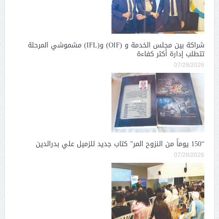
شراكة بين مجلس الخدمة و (OIF) و(IFL) مشموشي المرحلة
تتطلب إدارة أكثر كفاءة
07/28/2026
“150 يوماً من النزوح المر” كتاب جديد للزميل علي بدرالدين
07/28/2026