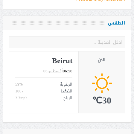
الطقس
Beirut
الان
06:56
أغسطس06
الرطوبة
59%
الضغط
1007
30℃
الرياح
2.7mph