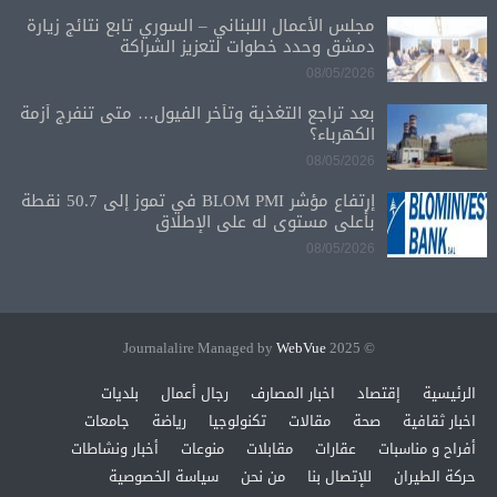
مجلس الأعمال اللبناني – السوري تابع نتائج زيارة
دمشق وحدد خطوات لتعزيز الشراكة
08/05/2026
بعد تراجع التغذية وتأخر الفيول… متى تنفرج أزمة
الكهرباء؟
08/05/2026
إرتفاع مؤشر BLOM PMI في تموز إلى 50.7 نقطة
بأعلى مستوى له على الإطلاق
08/05/2026
WebVue
© 2025 Journalalire Managed by
الرئيسية
إقتصاد
اخبار المصارف
رجال أعمال
بلديات
اخبار ثقافية
صحة
مقالات
تكنولوجيا
رياضة
جامعات
أفراح و مناسبات
عقارات
مقابلات
منوعات
أخبار ونشاطات
حركة الطيران
للإتصال بنا
من نحن
سياسة الخصوصية