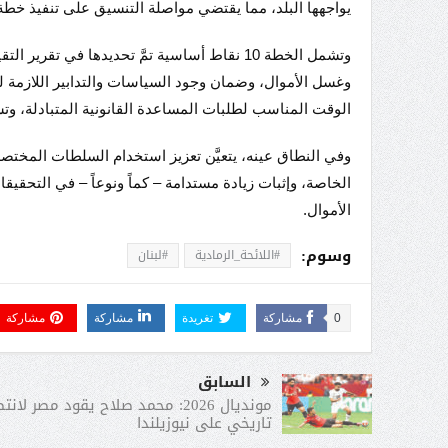
يواجهها البلد، مما يقتضي مواصلة التنسيق على تنفيذ خطة 
وتشمل الخطة 10 نقاط أساسية تمَّ تحديدها في ت
وغسل الأموال، وضمان وجود السياسات والتدابير اللازمة لل
الوقت المناسب لطلبات المساعدة القانونية المتبادلة، وت
وفي النطاق عينه، يتعيَّن تعزيز استخدام السلطات المختصة
الخاصة، وإثبات زيادة مستدامة – كماً ونوعاً – في التحقي
الأموال.
وسوم:
#اللائحة_الرمادية
#لبنان
0
مشاركة
تغريدة
مشاركة
مشاركة
السابق
مونديال 2026: محمد صلاح يقود مصر لانت
تاريخي على نيوزيلندا