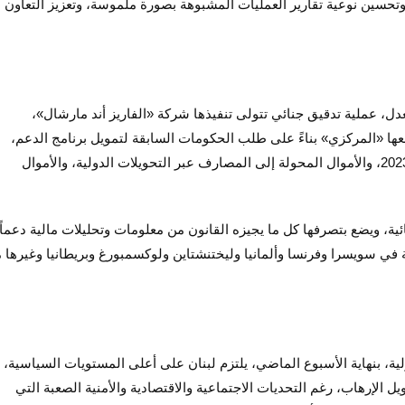
تحسين نوعية تقارير العمليات المشبوهة بصورة ملموسة، وتعزيز التعاون 
عدل، عملية تدقيق جنائي تتولى تنفيذها شركة «الفاريز أند مارشال»،
عها «المركزي» بناءً على طلب الحكومات السابقة لتمويل برنامج الدعم،
ليشمل كامل المدفوعات للفترة السابقة وحتى نهاية عام 2023، والأموال المحولة إلى المصارف عبر التحويلات الدولية، والأموال
ئية، ويضع بتصرفها كل ما يجيزه القانون من معلومات وتحليلات مالية دعماً
 في سويسرا وفرنسا وألمانيا وليختنشتاين ولوكسمبورغ وبريطانيا وغيرها 
، بنهاية الأسبوع الماضي، يلتزم لبنان على أعلى المستويات السياسية،
ل الإرهاب، رغم التحديات الاجتماعية والاقتصادية والأمنية الصعبة التي