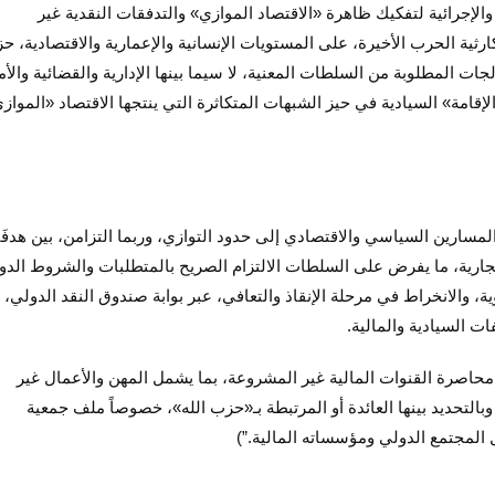
 والإجرائية لتفكيك ظاهرة «الاقتصاد الموازي» والتدفقات النقدية غير
ارثية الحرب الأخيرة، على المستويات الإنسانية والإعمارية والاقتصادية، ح
ت المطلوبة من السلطات المعنية، لا سيما بينها الإدارية والقضائية والأم
«الإقامة» السيادية في حيز الشبهات المتكاثرة التي ينتجها الاقتصاد «المواز
مسارين السياسي والاقتصادي إلى حدود التوازي، وربما التزامن، بين هدفَ
جارية، ما يفرض على السلطات الالتزام الصريح بالمتطلبات والشروط الدول
 والانخراط في مرحلة الإنقاذ والتعافي، عبر بوابة صندوق النقد الدولي،
ات السيادية والمالية.
 محاصرة القنوات المالية غير المشروعة، بما يشمل المهن والأعمال غير
التحديد بينها العائدة أو المرتبطة بـ«حزب الله»، خصوصاً ملف جمعية
المجتمع الدولي ومؤسساته المالية.”)