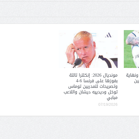
ونهاية
مونديال 2026: إنكلترا ثالثة
ين
بفوزها على فرنسا 6-4
وتصريحات للمدربين توماس
توخل وديدييه ديشان واللاعب
مبابي
07/19/2026