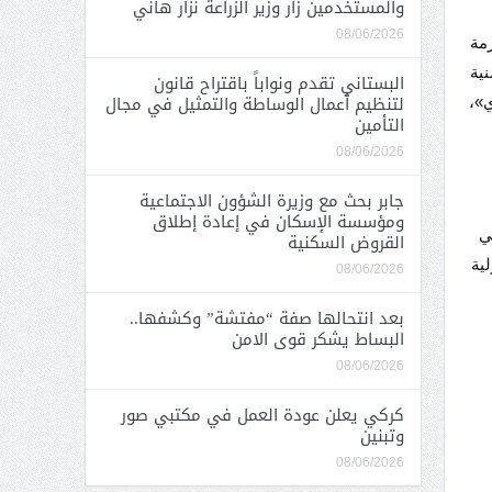
والمستخدمين زار وزير الزراعة نزار هاني
08/06/2026
زمة
نية
البستاني تقدم ونواباً باقتراح قانون
لتنظيم أعمال الوساطة والتمثيل في مجال
ي»،
التأمين
08/06/2026
جابر بحث مع وزيرة الشؤون الاجتماعية
ومؤسسة الإسكان في إعادة إطلاق
ي
القروض السكنية
ية
08/06/2026
بعد انتحالها صفة “مفتشة” وكشفها..
البساط يشكر قوى الامن
08/06/2026
كركي يعلن عودة العمل في مكتبي صور
وتبنين
08/06/2026