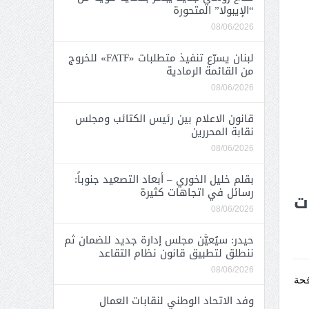
“الإيبولا” المتحورة
08/06/2026
لبنان يسرّع تنفيذ متطلبات «FATF» للخروج
من القائمة الرمادية
08/06/2026
قانون الاعلام بين رئيس الكتائب ومجلس
نقابة المحررين
08/06/2026
بقلم خليل الخوري – أبعاد التصعيد جنوباً:
رسائل في اتجاهات كثيرة
ت
08/06/2026
حيدر: سيُعيَّن مجلس إدارة جديد للضمان ثم
ننطلق لتطبيق قانون نظام التقاعد
08/06/2026
فحة
وفد الاتحاد الوطني لنقابات العمال