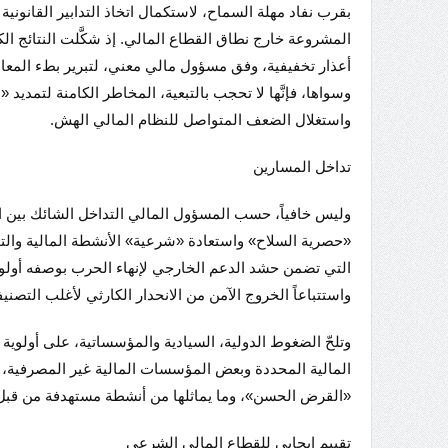
بقرب نفاد مهلة السماح، لاستكمال اتخاذ التدابير القانونية
المشروعة خارج نطاق القطاع المالي. إذ شكَّلت النتائج الك
أعذار تخفيفية، وفق مسؤول مالي معني، لتبرير بطء المعالجا
وسواها، فإنَّها لا تحجب بالتبعية، المخاطر الكامنة لتمديد 
واستغلال الضعف المتواصل للنظام المالي الهش.
تداخل المسارين
وليس خافياً، حسب المسؤول المالي التداخل الشائك بين ال
«حصرية السلاح» واستعادة «شرعية» الأنشطة المالية والت
التي تضمن حشد الدعم الخارجي لإنهاء الحرب بوصفه أولوية،
واستتباعاً الخروج الآمن من الانحدار الكارثي لأغلب التصنيف
وتلحّ الضغوط الدولية، السيادية والمؤسساتية، على أولوية
المالية المحددة وبعض المؤسسات المالية غير المصرفية، وب
«القرض الحسن»، وما يماثلها من أنشطة مستهدفة من قبل 
تقييم إيجابي للقطاع المالي الشرعي