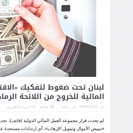
لبنان تحت ضغوط لتفكيك «الاقت
المالية للخروج من اللائحة الرما
فى:
06/29/2026
فى:
رياضة
طباعة
البريد الالكترونى
لم يحدث قرار مجموعة العمل المالي الدولية (فاتف)، تجدي
«تبييض الأموال وتمويل الإرهاب»، أي ارتدادات مستجدة على