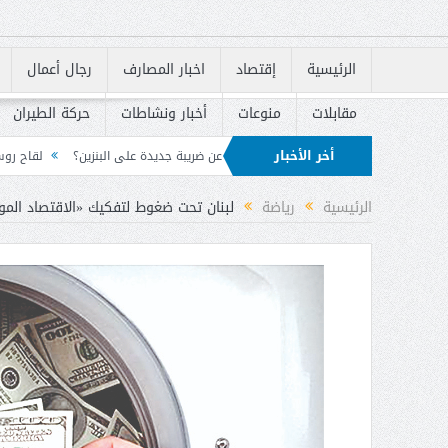
الرئيسية
إقتصاد
اخبار المصارف
رجال أعمال
مقابلات
منوعات
أخبار ونشاطات
حركة الطيران
أخر الأخبار
قال “أبو شقرا” عما أشيع عن ضريبة جديدة على البنزين؟
لقاح روسي جديد يبشر بحماية
قروض السكنية
الرئيسية
رياضة
لبنان تحت ضغوط لتفكيك «الاقتصاد المواز