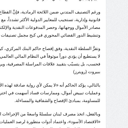
ورغم التصنيف المتدني ضمن اللائحة الرمادية، فإنَّ القط
قانونية وإدارية، تستجيب للمعايير الدولية الأكثر تشدداً،
مصادر الأموال ووجهاتها، وحصر المدفوعات النقدية والإلكت
وتنشيط الدور القضائي المحوري في كبح مجمل تصنيفات الج
وتقرُّ السلطة النقدية، وفق إفصاح حاكم البنك المركزي، كريم س
لا يستطيع أن يؤدي دوراً موثوقاً في النظام المالي العالم
فحسب، بل يتسبّب بتقييد علاقات المراسلة المصرفية، وير
ببيروت (رويترز)
بالتالي، يؤكد الحاكم أنه «لا يمكن لأي رواية صادقة لهذه 
وعمليات تبييض أموال، وممارسات فساد أسهمت في اختراق ال
للمساومة، بمبادئ الإفصاح والشفافية والمساءلة.
وبالفعل، اتخذ مصرف لبنان سلسلةً واسعةً من الإجراءات
«الاقتصاد الأسود»، واعتماد أدوات متطورة لرصد العمليات 