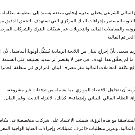
اع المالي الشرعي يحظى بتقييم إيجابي متقدم يستند إلى منظومة متكاملة،
 مع التنويه المستمر بإجراءات البنك المركزي التي تستهدف التحقق الدقيق م
رونية والمعاملات المالية والتحويلات عبر شبكات البنوك والشركات المرخ
رائم المالية.
عيد، بأنَّ إخراج لبنان من اللائحة الرمادية يُشكِّل أولويةً أساسيةً، لأن ال
ي ما لم يحقِّق هذا الهدف. في حين لا يقتصر أثر تمديد تصنيفه على السمعة
فع تكلفة المعاملات المالية.مقر مصرف لبنان المركزي في منطقة الحمراء
الأزمة أن تتجاهل الاقتصاد الموازي، بما يشمله من تدفقات غير مشروعة،
نظام المالي اللبناني وإضعافه». كذلك، الالتزام الثابت، وغير القابل
 المتناسقة مع هذه الرؤية، شملت الاعتماد على شركات متخصصة في مكاف
المالية، وتعزيز متطلبات «اعرف عميلك»، وإجراءات العناية الواجبة المعزز