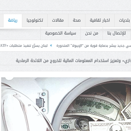
بلديات
اخبار ثقافية
صحة
مقالات
تكنولوجيا
رياضة
للإتصال بنا
من نحن
سياسة الخصوصية
 قوية من “الإيبولا” المتحورة
لبنان يسرّع تنفيذ متطلبات «FATF» للخروج من القائمة الرمادية
ي» وتعزيز استخدام المعلومات المالية للخروج من اللائحة الرمادية